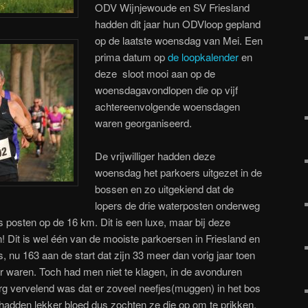
ODV Wijnjewoude en SV Friesland
hadden dit jaar hun ODVloop gepland
op de laatste woensdag van Mei. Een
prima datum op
de loopkalender
en
deze sloot mooi aan op de
woensdagavondlopen die op vijf
achtereenvolgende woensdagen
waren georganiseerd.
De vrijwilliger hadden deze
woensdag het parkoers uitgezet in de
bossen en zo uitgekiend dat de
lopers de drie waterposten onderweg
 posten op de 16 km. Dit is een luxe, maar bij deze
! Dit is wel één van de mooiste parkoersen in Friesland en
s, nu 163 aan de start dat zijn 33 meer dan vorig jaar toen
 waren. Toch had men niet te klagen, in de avonduren
erg vervelend was dat er zoveel neefjes(muggen) in het bos
hadden lekker bloed dus zochten ze die op om te prikken.