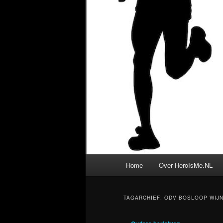
Hoofdmenu
Home
Over HeroIsMe.NL
TAGARCHIEF:
ODV BOSLOOP WIJ
Berichtnavigatie