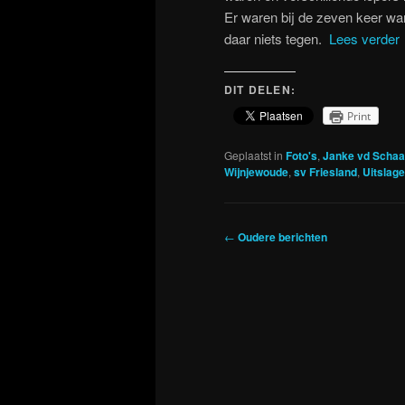
Er waren bij de zeven keer war
daar niets tegen.
Lees verder
DIT DELEN:
Print
Geplaatst in
Foto's
,
Janke vd Schaa
Wijnjewoude
,
sv Friesland
,
Uitslag
Berichtnavigatie
←
Oudere berichten