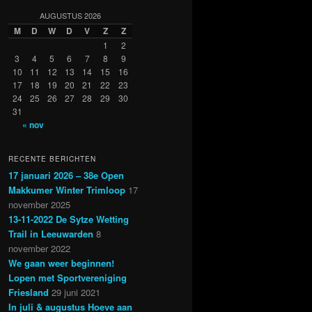
AUGUSTUS 2026
M
D
W
D
V
Z
Z
1
2
3
4
5
6
7
8
9
10
11
12
13
14
15
16
17
18
19
20
21
22
23
24
25
26
27
28
29
30
31
« nov
RECENTE BERICHTEN
17 januari 2026 – 38e Open
Makkumer Winter Trimloop
17
november 2025
13-11-2022 De Sytze Wetting
Trail in Leeuwarden
8
november 2022
We gaan weer beginnen!
Lopen met Sportvereniging
Friesland
29 juni 2021
In juli & augustus Hoeve aan