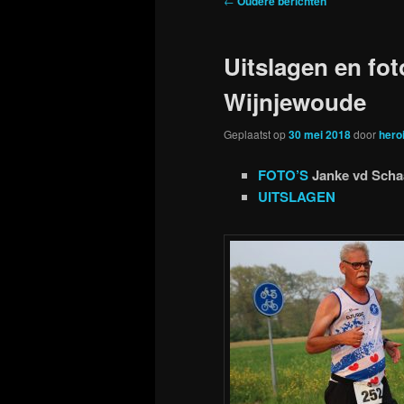
←
Oudere berichten
Uitslagen en fo
Wijnjewoude
Geplaatst op
30 mei 2018
door
hero
FOTO’S
Janke vd Scha
UITSLAGEN