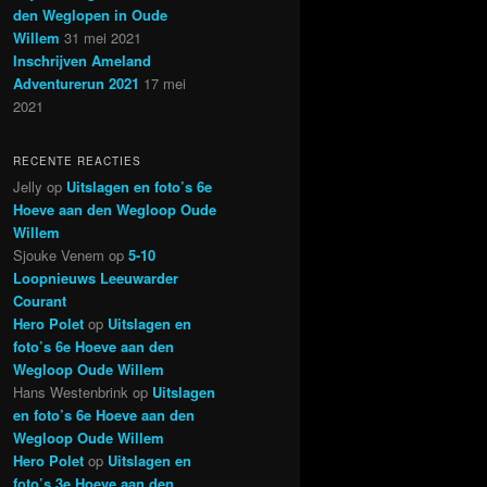
den Weglopen in Oude
Willem
31 mei 2021
Inschrijven Ameland
Adventurerun 2021
17 mei
2021
RECENTE REACTIES
Jelly
op
Uitslagen en foto’s 6e
Hoeve aan den Wegloop Oude
Willem
Sjouke Venem
op
5-10
Loopnieuws Leeuwarder
Courant
Hero Polet
op
Uitslagen en
foto’s 6e Hoeve aan den
Wegloop Oude Willem
Hans Westenbrink
op
Uitslagen
en foto’s 6e Hoeve aan den
Wegloop Oude Willem
Hero Polet
op
Uitslagen en
foto’s 3e Hoeve aan den