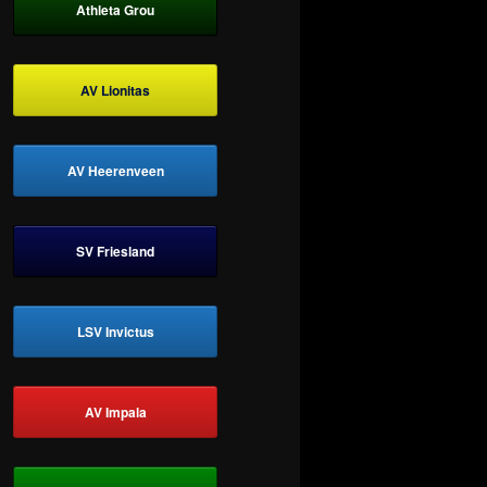
Athleta Grou
AV Lionitas
AV Heerenveen
SV Friesland
LSV Invictus
AV Impala