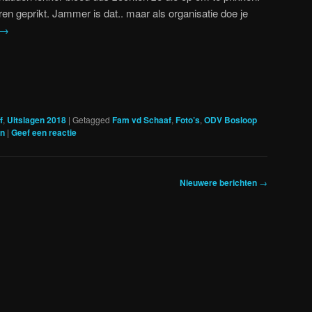
en geprikt. Jammer is dat.. maar als organisatie doe je
→
f
,
Uitslagen 2018
|
Getagged
Fam vd Schaaf
,
Foto’s
,
ODV Bosloop
en
|
Geef een reactie
Nieuwere berichten
→