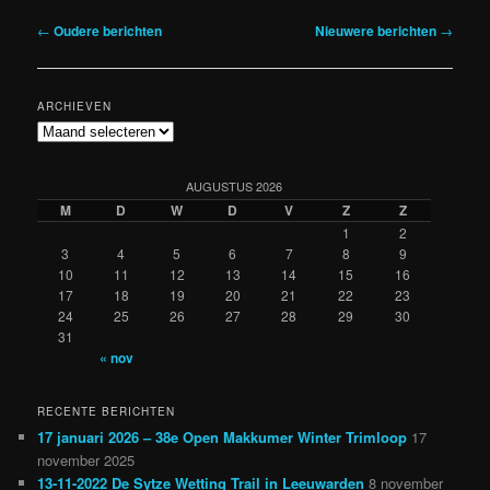
Berichtnavigatie
←
Oudere berichten
Nieuwere berichten
→
ARCHIEVEN
Archieven
AUGUSTUS 2026
M
D
W
D
V
Z
Z
1
2
3
4
5
6
7
8
9
10
11
12
13
14
15
16
17
18
19
20
21
22
23
24
25
26
27
28
29
30
31
« nov
RECENTE BERICHTEN
17 januari 2026 – 38e Open Makkumer Winter Trimloop
17
november 2025
13-11-2022 De Sytze Wetting Trail in Leeuwarden
8 november