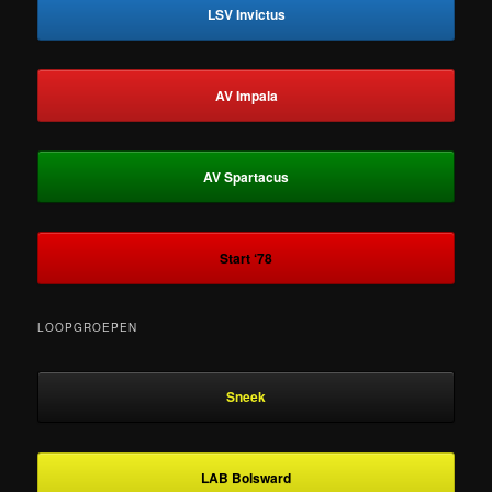
LSV Invictus
AV Impala
AV Spartacus
Start ‘78
LOOPGROEPEN
Sneek
LAB Bolsward