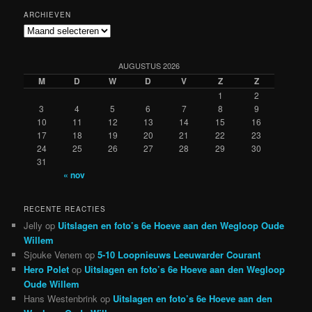
ARCHIEVEN
Archieven
AUGUSTUS 2026
M
D
W
D
V
Z
Z
1
2
3
4
5
6
7
8
9
10
11
12
13
14
15
16
17
18
19
20
21
22
23
24
25
26
27
28
29
30
31
« nov
RECENTE REACTIES
Jelly
op
Uitslagen en foto’s 6e Hoeve aan den Wegloop Oude
Willem
Sjouke Venem
op
5-10 Loopnieuws Leeuwarder Courant
Hero Polet
op
Uitslagen en foto’s 6e Hoeve aan den Wegloop
Oude Willem
Hans Westenbrink
op
Uitslagen en foto’s 6e Hoeve aan den