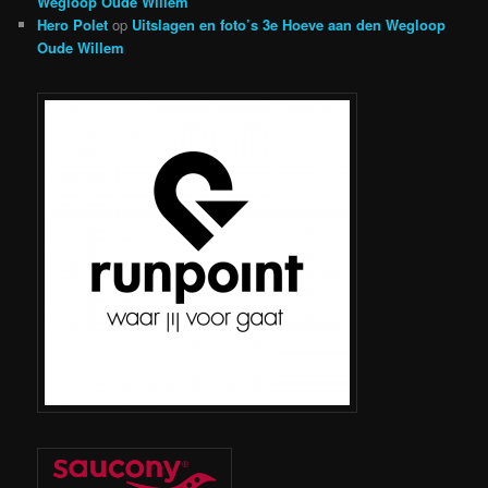
Wegloop Oude Willem
Hero Polet
op
Uitslagen en foto’s 3e Hoeve aan den Wegloop
Oude Willem