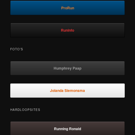
ProRun
Runinfo
FOTO’S
Humphrey Paap
Jolanda Siemonsma
HARDLOOPSITES
Running Ronald