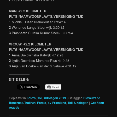
MAN, 42.2 KILOMETER
PLTS NAAMWOONPLAATS/VERENIGING TIJD
1
Michiel Huzen Nieuwleusen 3:24:14
2
Wolter de Lange Steenwijk 3:30:12
3
Prasnaatn Suresa Kumar Sneek 3:36:54
VROUW, 42.2 KILOMETER
PLTS NAAMWOONPLAATS/VERENIGING TIJD
1
Anna Bukowinska Katwijk 4:12:28
2
Lydia Doornbos MarathonPlus 4:19:35
3
Anja van Boekel-van der S Veluwe 4:31:19
DIT DELEN:
Print
Geplaatst in
Foto's
,
Toli
,
Uitslagen 2019
|
Getagged
Dieverzand
Boscross/Trailrun
,
Foto’s
,
sv Friesland
,
Toli
,
Uitslagen
|
Geef een
reactie