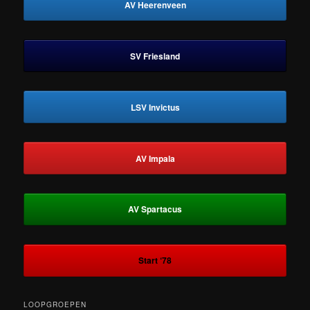
AV Heerenveen
SV Friesland
LSV Invictus
AV Impala
AV Spartacus
Start ‘78
LOOPGROEPEN