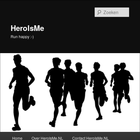
Spring
Spring
naar
naar
Zoek
de
de
primaire
secundaire
HeroIsMe
inhoud
inhoud
Run happy :-)
Hoofdmenu
Home
Over HeroIsMe.NL
Contact HeroIsMe.NL