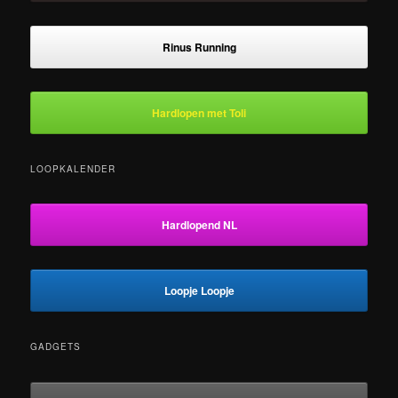
Rinus Running
Hardlopen met Toli
LOOPKALENDER
Hardlopend NL
Loopje Loopje
GADGETS