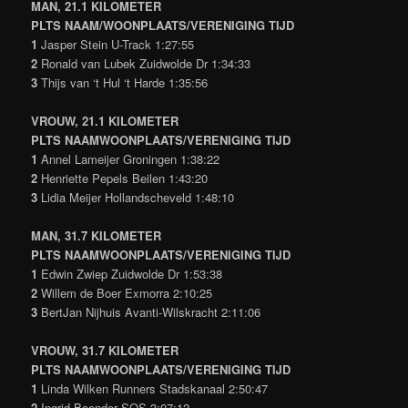
MAN, 21.1 KILOMETER
PLTS NAAM/WOONPLAATS/VERENIGING TIJD
1
Jasper Stein U-Track 1:27:55
2
Ronald van Lubek Zuidwolde Dr 1:34:33
3
Thijs van ‘t Hul ‘t Harde 1:35:56
VROUW, 21.1 KILOMETER
PLTS NAAMWOONPLAATS/VERENIGING TIJD
1
Annel Lameijer Groningen 1:38:22
2
Henriette Pepels Beilen 1:43:20
3
Lidia Meijer Hollandscheveld 1:48:10
MAN, 31.7 KILOMETER
PLTS NAAMWOONPLAATS/VERENIGING TIJD
1
Edwin Zwiep Zuidwolde Dr 1:53:38
2
Willem de Boer Exmorra 2:10:25
3
BertJan Nijhuis Avanti-Wilskracht 2:11:06
VROUW, 31.7 KILOMETER
PLTS NAAMWOONPLAATS/VERENIGING TIJD
1
Linda Wilken Runners Stadskanaal 2:50:47
2
Ingrid Boender SOS 3:07:12