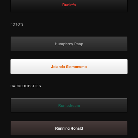
Runinfo
FOTO’S
Humphrey Paap
Jolanda Siemonsma
HARDLOOPSITES
Runtodream
Running Ronald