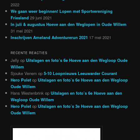
2022
We gaan weer beginnen! Lopen met Sportvereniging
Friesland
29 juni 2021
In juli & augustus Hoeve aan den Weglopen in Oude Willem
31 mei 2021
Inschrijven Ameland Adventurerun 2021
17 mei 2021
RECENTE REACTIES
Jelly
op
Uitslagen en foto’s 6e Hoeve aan den Wegloop Oude
Willem
Sjouke Venem
op
5-10 Loopnieuws Leeuwarder Courant
Hero Polet
op
Uitslagen en foto’s 6e Hoeve aan den Wegloop
Oude Willem
Hans Westenbrink
op
Uitslagen en foto’s 6e Hoeve aan den
Wegloop Oude Willem
Hero Polet
op
Uitslagen en foto’s 3e Hoeve aan den Wegloop
Oude Willem