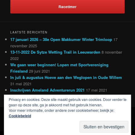
Racetimer
LAATSTE BERICHTEN
17 januari 2026 – 38e Open Makkumer Winter Trimloop
17
november 2025
13-11-2022 De Sytze Wetting Trail in Leeuwarden
8 november
2022
We gaan weer beginnen! Lopen met Sportvereniging
Friesland
29 juni 2021
In juli & augustus Hoeve aan den Weglopen in Oude Willem
31 mei 2021
Inschrijven Ameland Adventurerun 2021
17 mei 2021
Privacy en cookies: Deze site maakt gebruik van cookies. Door verder te
gaan op deze site, ga je akkoord met het gebruik hiervan.
Voor meer informatie, onder andere over cookiebeheer, bekijk je:
Cookiebeleid
Ondersteund door WordPress