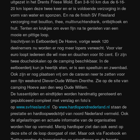
uitgezet in het Drents Friese Wold. Een 3-8-10 km dus de 6-16-
20 km lopen deze twee keer en er is voldoende verzorging in de
vorm van water en sponzen. En na de finish SV Friesland
verzorging met bouillon, thee, multivruchtendrank, ontbijtkoek en
fruit. Tenten en krukjes om even fijn na te genieten van een
mooie en pittige loop.
Inschrijven in Eetboerderij De Hoeve, vorige week 120
deelnemers nu worden er nog meer lopers verwacht. Voor vier
euro loopt iedereen die wil mee en douchen voor 50 cent. Er zijn
twee douchelokalen op de camping beschikbaar. In de
eetboerderij kun je heerlijk eten, er is een speeltuin en zwembad.
Ook zijn er nog plaatsen vrij om de caravan neer te zetten voor
een fijn weekend Diever-Oude Willem-Drenthe. Zie op de site van
camping Hoeve aan den weg Oude Willem.
De tussentijden en eindtijden worden handmatig genoteerd en
gepubliceerd compleet met verslag en foto’s
op
www.svfriesland.nl
Op
www.hardlopendnederland.nl
staan de
prestatie en hardloopwedstrijd van noord Nederland vermeld. Ook
de afgelastingen en actuele informatie van de organisaties
worden hier op vermeld. Menig hardloper ziet dan ook eerst op
deze site of de loop doorgaat of niet. Maar ook via Facebook en
Twitter worden de loopvrienden en vriendinnen op de hoogte