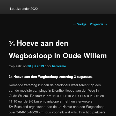
Loopkalender 2022
Berichtnavigatie
←
Vorige
Volgende
→
⅜ Hoeve aan den
Wegbosloop in Oude Willem
Geplaatst op
30 juli 2013
door
heroisme
3e Hoeve aan den Wegbosloop zaterdag 3 augustus.
Komende zaterdag kunnen de hardlopers weer terecht op één
van de mooiste campings in Drenthe Hoeve aan den Weg in
Oude Willem. De start is om 11.00 uur 10-20 11.05 uur 8-16 en
11.10 uur de 3-6 km en canialopers met hun viervoeters.
SV Friesland organiseert dan de 3e Hoeve aan den Wegbosloop
over 3-6-8-10-16-20 km. dus voor elk wat wils. Prachtig parkoers