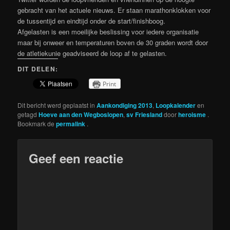
gebracht van het actuele nieuws. Er staan marathonklokken voor
de tussentijd en eindtijd onder de start/finishboog.
Afgelasten is een moeilijke beslissing voor iedere organisatie
maar bij onweer en temperaturen boven de 30 graden wordt door
de atletiekunie geadviseerd de loop af te gelasten.
DIT DELEN:
Print
Dit bericht werd geplaatst in
Aankondiging 2013
,
Loopkalender
en
getagd
Hoeve aan den Wegboslopen
,
sv Friesland
door
heroisme
.
Bookmark de
permalink
.
Geef een reactie