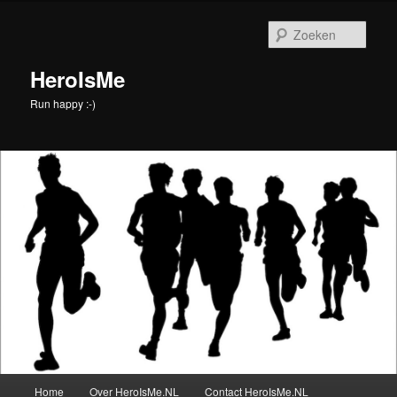
Spring
naar
Zoek
de
primaire
HeroIsMe
inhoud
Run happy :-)
Hoofdmenu
Home
Over HeroIsMe.NL
Contact HeroIsMe.NL