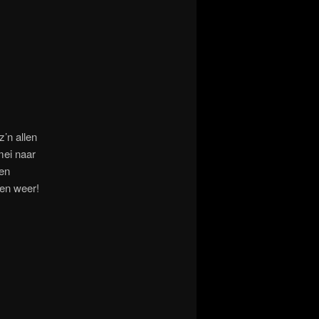
’n allen
mei naar
 en
 en weer!