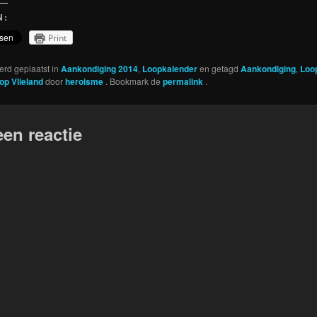
N:
Print
werd geplaatst in
Aankondiging 2014
,
Loopkalender
en getagd
Aankondiging
,
Loo
op Vlieland
door
heroisme
. Bookmark de
permalink
.
een reactie