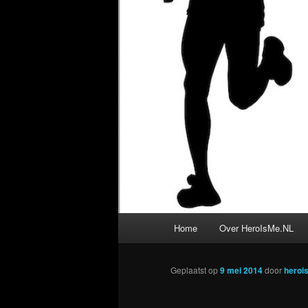
Hoofdmenu
Home
Over HeroIsMe.NL
Geplaatst op
9 mei 2014
door
heroi