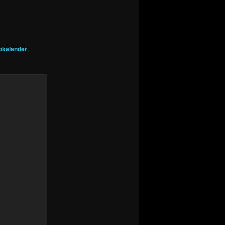
pkalender
,