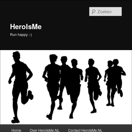
Spring
naar
Zoek
de
primaire
HeroIsMe
inhoud
Run happy :-)
Hoofdmenu
Home
Over HeroIsMe.NL
Contact HeroIsMe.NL