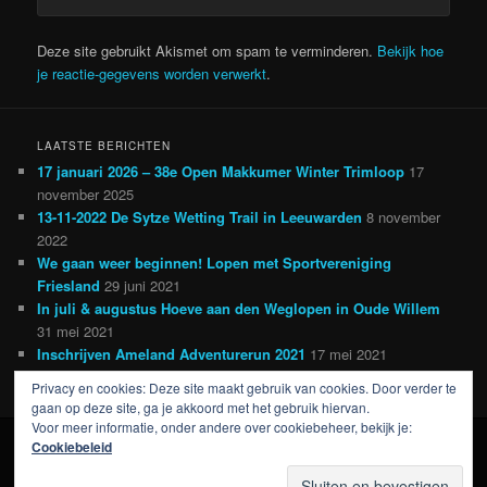
Deze site gebruikt Akismet om spam te verminderen.
Bekijk hoe
je reactie-gegevens worden verwerkt
.
LAATSTE BERICHTEN
17 januari 2026 – 38e Open Makkumer Winter Trimloop
17
november 2025
13-11-2022 De Sytze Wetting Trail in Leeuwarden
8 november
2022
We gaan weer beginnen! Lopen met Sportvereniging
Friesland
29 juni 2021
In juli & augustus Hoeve aan den Weglopen in Oude Willem
31 mei 2021
Inschrijven Ameland Adventurerun 2021
17 mei 2021
Privacy en cookies: Deze site maakt gebruik van cookies. Door verder te
gaan op deze site, ga je akkoord met het gebruik hiervan.
Voor meer informatie, onder andere over cookiebeheer, bekijk je:
Cookiebeleid
Ondersteund door WordPress