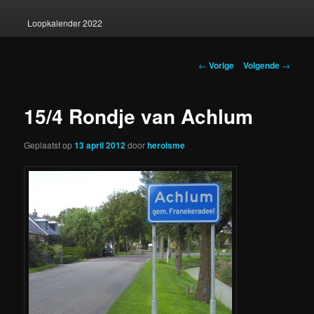
Loopkalender 2022
Berichtnavigatie
←
Vorige
Volgende
→
15/4 Rondje van Achlum
Geplaatst op
13 april 2012
door
heroisme