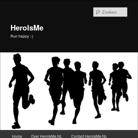
Spring
naar
Zoek
de
primaire
HeroIsMe
inhoud
Run happy :-)
Hoofdmenu
Home
Over HeroIsMe.NL
Contact HeroIsMe.NL