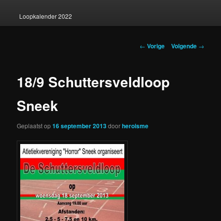
Loopkalender 2022
Berichtnavigatie
←
Vorige
Volgende
→
18/9 Schuttersveldloop
Sneek
Geplaatst op
16 september 2013
door
heroisme