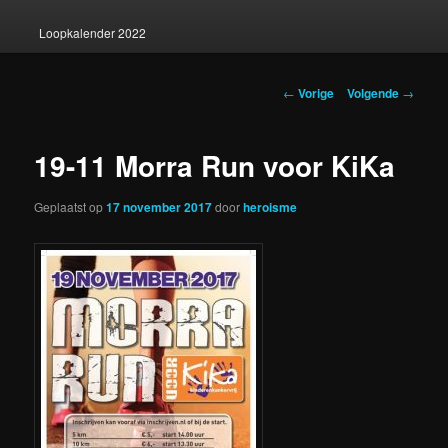
Loopkalender 2022
Berichtnavigatie
←
Vorige
Volgende
→
19-11 Morra Run voor KiKa
Geplaatst op
17 november 2017
door
heroisme