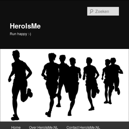
Spring
naar
Zoek
de
primaire
HeroIsMe
inhoud
Run happy :-)
Hoofdmenu
Home
Over HeroIsMe.NL
Contact HeroIsMe.NL