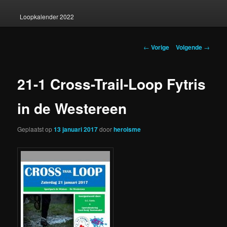
Loopkalender 2022
Berichtnavigatie
←
Vorige
Volgende
→
21-1 Cross-Trail-Loop Fytris
in de Westereen
Geplaatst op
13 januari 2017
door
heroisme