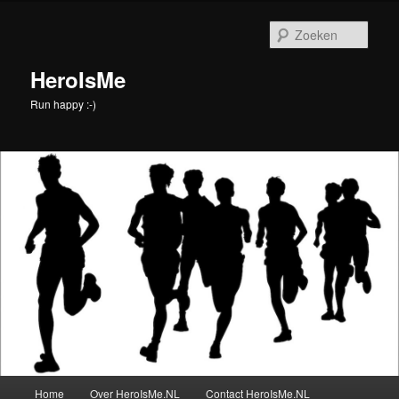
Spring
naar
Zoek
de
primaire
HeroIsMe
inhoud
Run happy :-)
Hoofdmenu
Home
Over HeroIsMe.NL
Contact HeroIsMe.NL