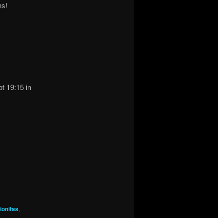
ns!
ot 19:15 in
.
ionitas
,