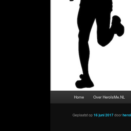
Hoofdmenu
Home
Over HeroIsMe.NL
Geplaatst op
16 juni 2017
door
hero