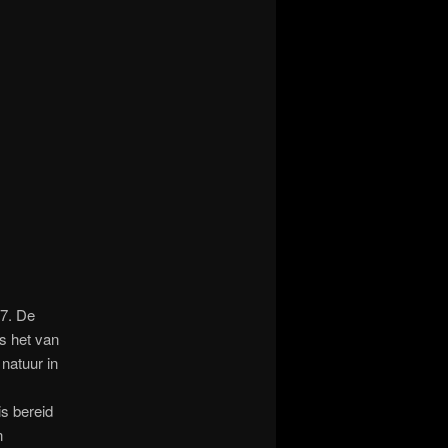
17. De
s het van
natuur in
s bereid
n