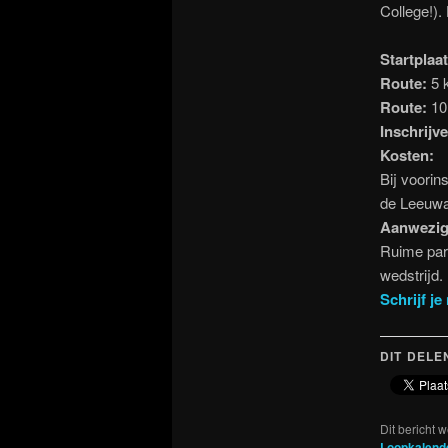
College!).
Startplaat
Route:
5
Route:
10
Inschrijv
Kosten:
Bij voorin
de Leeuwar
Aanwezige
Ruime par
wedstrijd.
Schrijf je
DIT DELE
Dit bericht 
Loopkalend