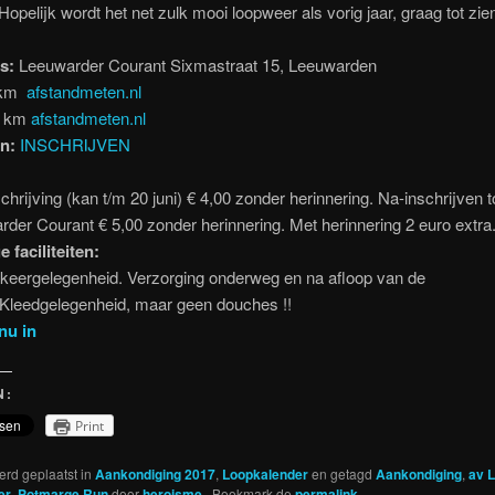
 Hopelijk wordt het net zulk mooi loopweer als vorig jaar, graag tot zie
s:
Leeuwarder Courant Sixmastraat 15, Leeuwarden
 km
afstandmeten.nl
 km
afstandmeten.nl
en:
INSCHRIJVEN
schrijving (kan t/m 20 juni) € 4,00 zonder herinnering. Na-inschrijven t
der Courant € 5,00 zonder herinnering. Met herinnering 2 euro extra
 faciliteiten:
keergelegenheid. Verzorging onderweg en na afloop van de
 Kleedgelegenheid, maar geen douches !!
 nu in
N:
Print
werd geplaatst in
Aankondiging 2017
,
Loopkalender
en getagd
Aankondiging
,
av L
er
,
Potmarge Run
door
heroisme
. Bookmark de
permalink
.