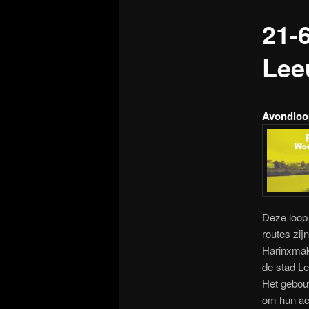
21-
Lee
Avondloop
Deze loop 
routes zij
Harinxmaka
de stad Le
Het gebouw
om hun acc