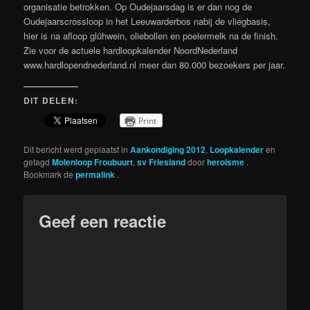
organisatie betrokken. Op Oudejaarsdag is er dan nog de
Oudejaarscrossloop in het Leeuwarderbos nabij de vliegbasis,
hier is na afloop glühwein, oliebollen en poeiermelk na de finish.
Zie voor de actuele hardloopkalender NoordNederland
www.hardlopendnederland.nl meer dan 80.000 bezoekers per jaar.
DIT DELEN:
Print
Dit bericht werd geplaatst in
Aankondiging 2012
,
Loopkalender
en
getagd
Molenloop Froubuurt
,
sv Friesland
door
heroisme
.
Bookmark de
permalink
.
Geef een reactie