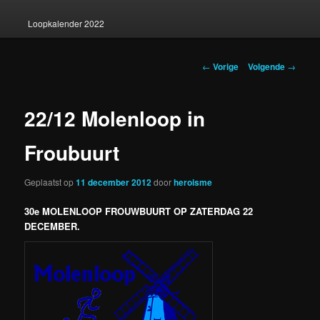
Loopkalender 2022
Berichtnavigatie
←
Vorige
Volgende
→
22/12 Molenloop in
Froubuurt
Geplaatst op
11 december 2012
door
heroisme
30e MOLENLOOP FROUWBUURT OP ZATERDAG 22
DECEMBER.