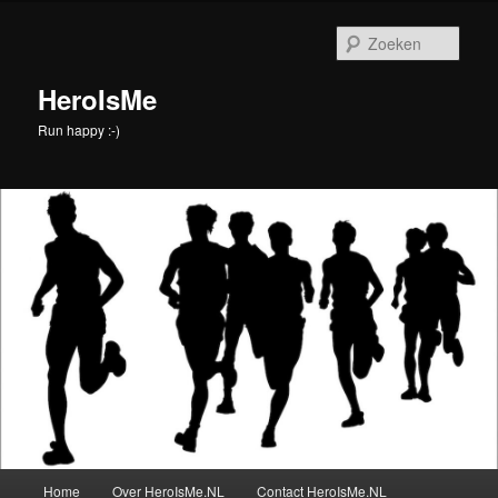
Spring
naar
Zoek
de
primaire
HeroIsMe
inhoud
Run happy :-)
Hoofdmenu
Home
Over HeroIsMe.NL
Contact HeroIsMe.NL