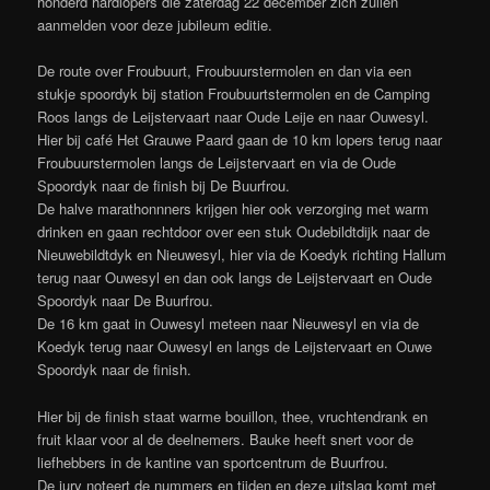
honderd hardlopers die zaterdag 22 december zich zullen
aanmelden voor deze jubileum editie.
De route over Froubuurt, Froubuurstermolen en dan via een
stukje spoordyk bij station Froubuurtstermolen en de Camping
Roos langs de Leijstervaart naar Oude Leije en naar Ouwesyl.
Hier bij café Het Grauwe Paard gaan de 10 km lopers terug naar
Froubuurstermolen langs de Leijstervaart en via de Oude
Spoordyk naar de finish bij De Buurfrou.
De halve marathonnners krijgen hier ook verzorging met warm
drinken en gaan rechtdoor over een stuk Oudebildtdijk naar de
Nieuwebildtdyk en Nieuwesyl, hier via de Koedyk richting Hallum
terug naar Ouwesyl en dan ook langs de Leijstervaart en Oude
Spoordyk naar De Buurfrou.
De 16 km gaat in Ouwesyl meteen naar Nieuwesyl en via de
Koedyk terug naar Ouwesyl en langs de Leijstervaart en Ouwe
Spoordyk naar de finish.
Hier bij de finish staat warme bouillon, thee, vruchtendrank en
fruit klaar voor al de deelnemers. Bauke heeft snert voor de
liefhebbers in de kantine van sportcentrum de Buurfrou.
De jury noteert de nummers en tijden en deze uitslag komt met