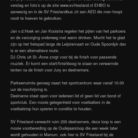
verslag en foto’s op de site www.svfriesland.nl EHBO is
aanwezig en in de SV Frieslandbus zit een AED die men hoopt
nooit te hoeven te gebruiken.
Jan v.d.Hoek en Jan Kooistra regelen het pijlen van het parkoers
en de verzorging onderweg met warm drinken. Mocht het te glad
zijn op het fietspad langs de Leijstervaart en Oude Spoordyk dan
is er een alternatieve route.
DJ Chris uit St.-Anne zorgt voor bij de finish voor passende
muziek. Er komt een start/finishboog te staan en verwarmde
tenten na de finish voor Jury en deelnemers.
Parkeerruimte genoeg naast het sportcentrum waar vanaf 10.00
uur de inschrijving is.
Deelname staat open voor iedereen lid of geen lid van bond of
sportclub. Een mooie gelegenheid voor voetballers in de
voetbalstop hun spieren in conditie te houden.
SV Friesland verwacht ruim 200 deelnemers, deze loop is een
mooie voorbereiding op de Oudejaarsloop die een week later
wordt gehouden in Marrum, ook hier is SV Friesland bij de