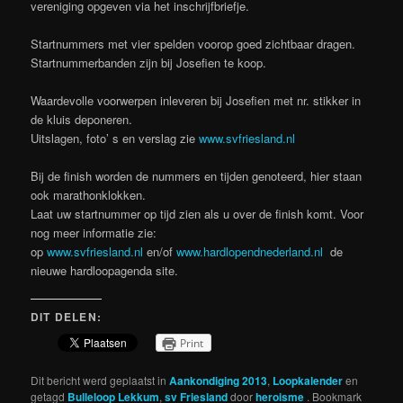
vereniging opgeven via het inschrijfbriefje.
Startnummers met vier spelden voorop goed zichtbaar dragen.
Startnummerbanden zijn bij Josefien te koop.
Waardevolle voorwerpen inleveren bij Josefien met nr. stikker in
de kluis deponeren.
Uitslagen, foto’ s en verslag zie
www.svfriesland.nl
Bij de finish worden de nummers en tijden genoteerd, hier staan
ook marathonklokken.
Laat uw startnummer op tijd zien als u over de finish komt. Voor
nog meer informatie zie:
op
www.svfriesland.nl
en/of
www.hardlopendnederland.nl
de
nieuwe hardloopagenda site.
DIT DELEN:
Print
Dit bericht werd geplaatst in
Aankondiging 2013
,
Loopkalender
en
getagd
Bulleloop Lekkum
,
sv Friesland
door
heroisme
. Bookmark