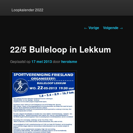
Loopkalender 2022
Berichtnavigatie
←
Vorige
Volgende
→
22/5 Bulleloop in Lekkum
Geplaatst op
17 mei 2013
door
heroisme