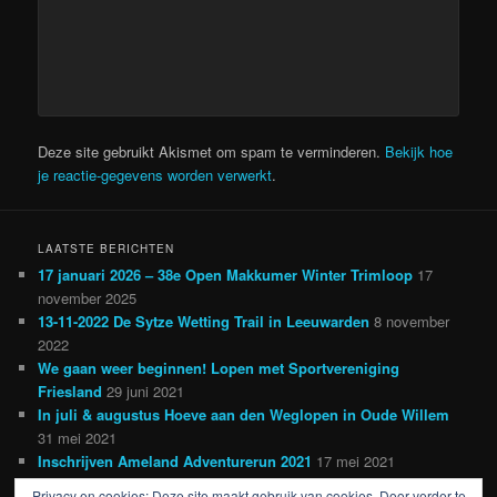
Deze site gebruikt Akismet om spam te verminderen.
Bekijk hoe
je reactie-gegevens worden verwerkt
.
LAATSTE BERICHTEN
17 januari 2026 – 38e Open Makkumer Winter Trimloop
17
november 2025
13-11-2022 De Sytze Wetting Trail in Leeuwarden
8 november
2022
We gaan weer beginnen! Lopen met Sportvereniging
Friesland
29 juni 2021
In juli & augustus Hoeve aan den Weglopen in Oude Willem
31 mei 2021
Inschrijven Ameland Adventurerun 2021
17 mei 2021
Privacy en cookies: Deze site maakt gebruik van cookies. Door verder te