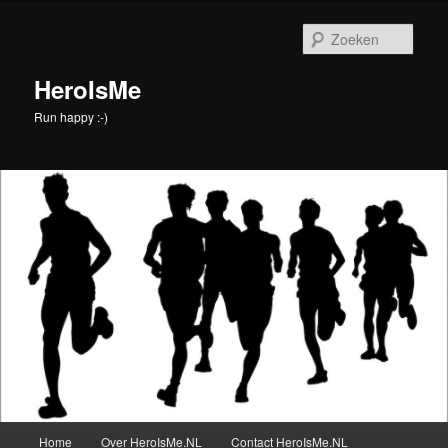
Spring
naar
Zoek
de
primaire
HeroIsMe
inhoud
Run happy :-)
Hoofdmenu
Home
Over HeroIsMe.NL
Contact HeroIsMe.NL