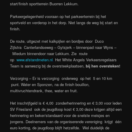
start/finish sportterrein Buorren Lekkum.
Parkeergelegenheid vooraan op het parkeerterrein bij het
sportveld en verderop in het dorp. Niet langs de weg bij start en
finish.
De route, uitgezet met kalkpijlen en bordjes door Duco
Zijlstra Canterlandseweg – Gytsjerk – binnenpad naar Wyns –
Miedum binnendoor naar Lekkum. Zie route
op
www.afstandmeten.nl
.
Het White Angels Verkeersregelaars
Team is aanwezig bij de oversteekplaatsen,
bij hen oversteken!
Verzorging – Er is verzorging onderweg op het 5 en 10 km
punt.
Water en Sponzen, na de finish bouillon,
multivruchtendrank, thee, water en fruit.
Het inschrijfgeld is € 4,00 zonderherinnering en € 3,00 voor leden
SV Friesland ook de jeugdloop kost € 3,00 deze krijgen altijd een
herinnering en beker/standaard voor de snelste meisjes en
jongens.
Deelnemers van de organiserende vereniging krijgt één
euro korting,
de jeugdloop blijft hetzelfde. Wel duidelijk de