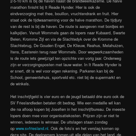
2-5-10 km is bij de haven naast de brandweerkazerne. De halve
marathon finisht bij It Reade Hynder. Hier is ook de
eindverzorging met thee, bouillon, vruchtendrank en fruit. Hier
staat ook de tijdwaarneming voor de halve marathon. De tijdjury
van de rest is bij de haven. De route is aangeven met bordjes en
kalkpijlen. Vanuit Wommels gaan de lopers naar Kubaard, Swarte
Beien, Kromme Zijl en via de Slachtedyk over de Kromme de
Slachtebrug, De Gouden Engel, De Klieuw, Reahus, Melahuizen,
Itens, Easterein terug naar Wommels. Door wegwerkzaamheden
is de route iets gewijzigd ten opzichte van vorig jaar. Onderweg
zijn er verzorgingsposten met lauw water. In It Reade Hynder is
er snert, dit is wel voor eigen rekening. Parkeren kan bij de
School, gemeentehuis, sportveld etc. niet bij de supermarkt en
de winkels.
Het inschrijfgeld is vier euro en de jeugd betaald drie euro ook de
SV Frieslandleden betalen dit bedrag. Wie een medaille wil kan
die na afloop kopen bij Josefien in het inschrijfbureau. De meeste
lopers doen mee voor organisatiekosten. Prijzen zijn er niet te
winnen, iedereen is winnaar. De uitslagen staan zondag
op
www.svfriesland.nl
. Ook de foto’s en het verslag komen op
deze site. De deelnemers komen uit alle delen van het land, de