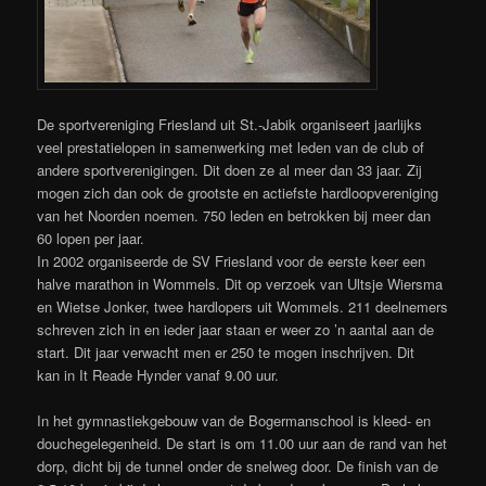
De sportvereniging Friesland uit St.-Jabik organiseert jaarlijks
veel prestatielopen in samenwerking met leden van de club of
andere sportverenigingen. Dit doen ze al meer dan 33 jaar. Zij
mogen zich dan ook de grootste en actiefste hardloopvereniging
van het Noorden noemen. 750 leden en betrokken bij meer dan
60 lopen per jaar.
In 2002 organiseerde de SV Friesland voor de eerste keer een
halve marathon in Wommels. Dit op verzoek van Ultsje Wiersma
en Wietse Jonker, twee hardlopers uit Wommels. 211 deelnemers
schreven zich in en ieder jaar staan er weer zo ’n aantal aan de
start. Dit jaar verwacht men er 250 te mogen inschrijven. Dit
kan in It Reade Hynder vanaf 9.00 uur.
In het gymnastiekgebouw van de Bogermanschool is kleed- en
douchegelegenheid. De start is om 11.00 uur aan de rand van het
dorp, dicht bij de tunnel onder de snelweg door. De finish van de