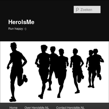
Spring
naar
Zoek
de
primaire
HeroIsMe
inhoud
Run happy :-)
Hoofdmenu
Home
Over HeroIsMe.NL
Contact HeroIsMe.NL