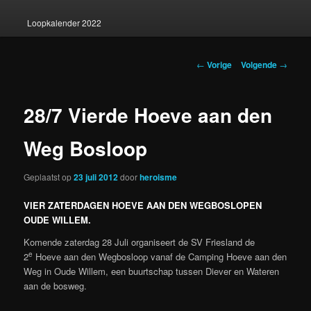
Loopkalender 2022
Berichtnavigatie
←
Vorige
Volgende
→
28/7 Vierde Hoeve aan den
Weg Bosloop
Geplaatst op
23 juli 2012
door
heroisme
VIER ZATERDAGEN HOEVE AAN DEN WEGBOSLOPEN
OUDE WILLEM.
Komende zaterdag 28 Juli organiseert de SV Friesland de
e
2
Hoeve aan den Wegbosloop vanaf de Camping Hoeve aan den
Weg in Oude Willem, een buurtschap tussen Diever en Wateren
aan de bosweg.