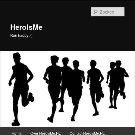
Spring
naar
Zoek
de
primaire
HeroIsMe
inhoud
Run happy :-)
Hoofdmenu
Home
Over HeroIsMe.NL
Contact HeroIsMe.NL