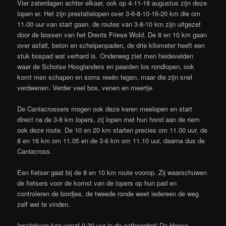
Vier zaterdagen achter elkaar, ook op 4-11-18 augustus zijn deze
lopen er. Het zijn prestatielopen over 3-6-8-10-16-20 km die om
11.00 uur van start gaan. de routes van 3-8-10 km zijn uitgezet
door de bossen van het Drents Friese Wold. De 8 en 10 km gaan
over asfalt, beton en schelpenpaden, de drie kilometer heeft een
stuk bospad wat verhard is. Onderweg ziet men heidevelden
waar de Schotse Hooglanders en paarden los rondlopen, ook
komt men schapen en soms reeën tegen, maar die zijn snel
verdwenen. Verder veel bos, venen en meertje.
De Caniacrossers mogen ook deze keren meelopen en start
direct na de 3-6 km lopers, zij lopen met hun hond aan de riem
ook deze route. De 10 en 20 km starten precies om 11.00 uur, de
8 en 16 km om 11.05 en de 3-6 km om 11.10 uur, daarna dus de
Caniacross.
Een fietser gaat bij de 8 en 10 km route voorop. Zij waarschuwen
de fietsers voor de komst van de lopers op hun pad en
controleren de bordjes, de tweede ronde weet iedereen de weg
zelf wel te vinden.
Inschrijven kan vanaf 9.30 uur in de eetboerderij De Hoeve,