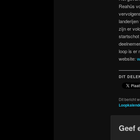
Reahûs vo
vervolgens
landerijen
zijn er vo
startschot
deelnemers
loop is er
website:
w
DIT DELE
Dit bericht 
Loopkalend
Geef 