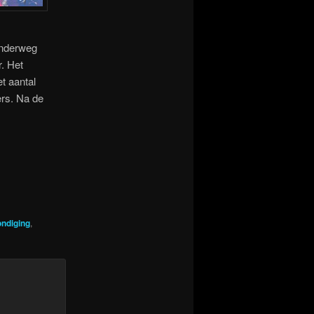
Onderweg
r. Het
t aantal
ers. Na de
ndiging
,