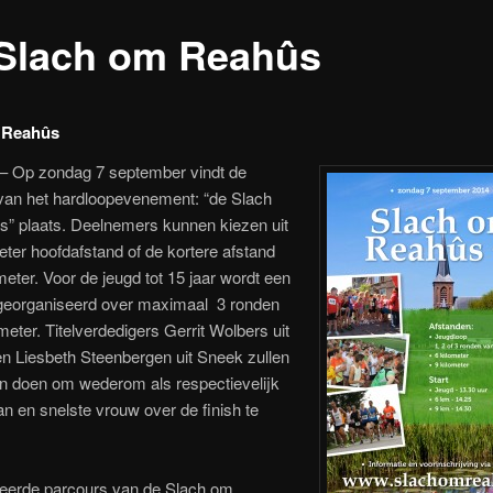
 Slach om Reahûs
 Reahûs
Op zondag 7 september vindt de
 van het hardloopevenement: “de Slach
” plaats. Deelnemers kunnen kiezen uit
eter hoofdafstand of de kortere afstand
meter. Voor de jeugd tot 15 jaar wordt een
 georganiseerd over maximaal 3 ronden
eter. Titelverdedigers Gerrit Wolbers uit
n Liesbeth Steenbergen uit Sneek zullen
an doen om wederom als respectievelijk
n en snelste vrouw over de finish te
ieerde parcours van de Slach om