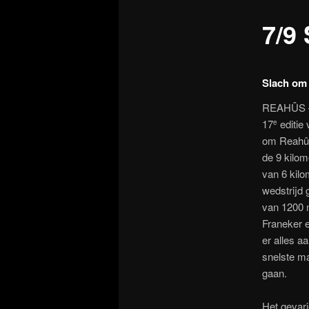
7/9
Slach om
REAHÛS – 
17
editie
e
om Reahûs
de 9 kilom
van 6 kilo
wedstrijd
van 1200 m
Franeker e
er alles a
snelste ma
gaan.
Het gevar