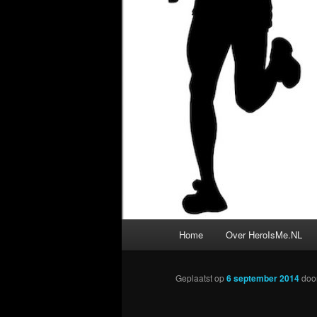
Hoofdmenu
Home
Over HeroIsMe.NL
Geplaatst op
6 september 2014
doo