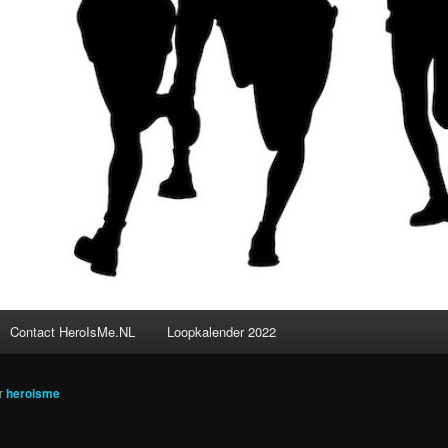
Contact HeroIsMe.NL
Loopkalender 2022
r
heroisme