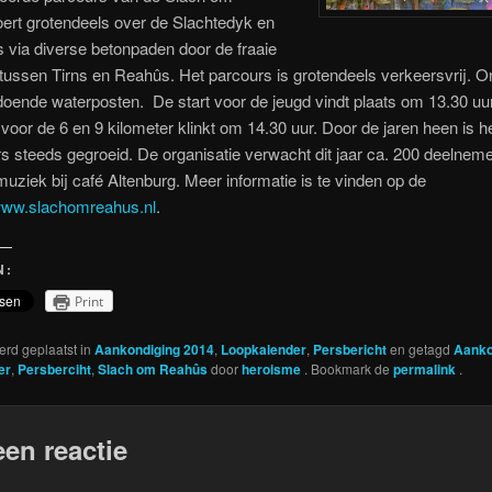
ert grotendeels over de Slachtedyk en
 via diverse betonpaden door de fraaie
 tussen Tirns en Reahûs. Het parcours is grotendeels verkeersvrij. 
ldoende waterposten. De start voor de jeugd vindt plaats om 13.30 uu
 voor de 6 en 9 kilometer klinkt om 14.30 uur. Door de jaren heen is he
 steeds gegroeid. De organisatie verwacht dit jaar ca. 200 deelnem
 muziek bij café Altenburg. Meer informatie is te vinden op de
ww.slachomreahus.nl
.
N:
Print
werd geplaatst in
Aankondiging 2014
,
Loopkalender
,
Persbericht
en getagd
Aanko
er
,
Persberciht
,
Slach om Reahûs
door
heroisme
. Bookmark de
permalink
.
een reactie