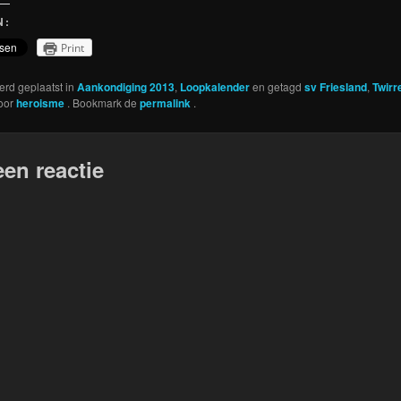
N:
Print
werd geplaatst in
Aankondiging 2013
,
Loopkalender
en getagd
sv Friesland
,
Twirr
oor
heroisme
. Bookmark de
permalink
.
een reactie