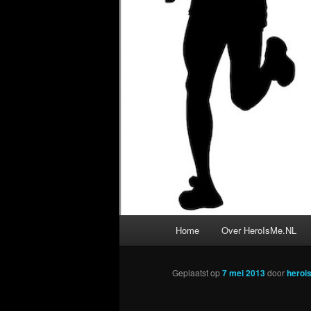
Hoofdmenu
Home
Over HeroIsMe.NL
Geplaatst op
7 mei 2013
door
heroi