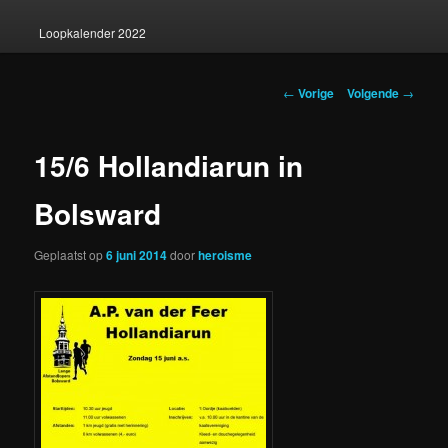
Loopkalender 2022
Berichtnavigatie
←
Vorige
Volgende
→
15/6 Hollandiarun in
Bolsward
Geplaatst op
6 juni 2014
door
heroisme