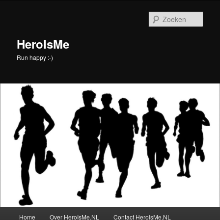
Spring
naar
Zoek
de
primaire
HeroIsMe
inhoud
Run happy :-)
Hoofdmenu
Home
Over HeroIsMe.NL
Contact HeroIsMe.NL