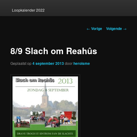
Loopkalender 2022
Berichtnavigatie
←
Vorige
Volgende
→
8/9 Slach om Reahûs
Geplaatst op
4 september 2013
door
heroisme