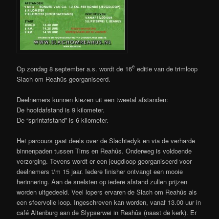
e
Op zondag 8 september a.s. wordt de 16
editie van de trimloop
Slach om Reahûs georganiseerd.
Deelnemers kunnen kiezen uit een tweetal afstanden:
De hoofdafstand is 9 kilometer.
De “sprintafstand” is 6 kilometer.
Het parcours gaat deels over de Slachtedyk en via de verharde
binnenpaden tussen Tirns en Reahûs. Onderweg is voldoende
verzorging. Tevens wordt er een jeugdloop georganiseerd voor
deelnemers t/m 15 jaar. Iedere finisher ontvangt een mooie
herinnering. Aan de snelsten op iedere afstand zullen prijzen
worden uitgedeeld. Veel lopers ervaren de Slach om Reahûs als
een sfeervolle loop. Ingeschreven kan worden, vanaf 13.00 uur in
café Altenburg aan de Slypserwei in Reahûs (naast de kerk). Er