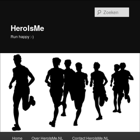
Spring
naar
Zoek
de
primaire
HeroIsMe
inhoud
Run happy :-)
Hoofdmenu
Home
Over HeroIsMe.NL
Contact HeroIsMe.NL