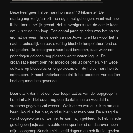
Deze keer geen halve marathon maar 10 kilometer. De
martelgang vorig jaar zit me nog in het geheugen, want wat heb
ik het toen moeilijk gehad. Het is overigens niet de eerste keer
dat ik hier de tien loop. Een aantal jaren geleden was het najaar
erg nat geweest. In de week van de Adventure Run vroor het ‘s
nachts behoorlijk en ook overdag bleef de temperatuur rond de
nul graden. De ondergrond was hard bevroren, daar waar een
paar dagen geleden nog plassen water waren lag ijs. De
organisatie heeft toen het moedige besluit genomen, van wege
de kans op blessures en ongelukken, om de halve marathon te
schrappen. Ik moet onderkennen dat ik het parcours van de tien
heel erg mooi heb gevonden.
Daar sta ik dan met een paar loopmaatjes van de loopgroep in
het startvak. Het duurt nog een tiental minuten voordat het
startsein gegeven zal worden. We kletsen wat en kijken om ons
heen. Koud is het niet, wind is hier niet merkbaar. De vraag die
wordt opgeworpen of we niet te warm zijn gekleed. Ik heb in ieder
geval geen jasje aan, slechts een sporthemd en daarover heen
mijn Loopgroep Sneek shirt. Leeftijdsgenoten heb ik niet gezien.