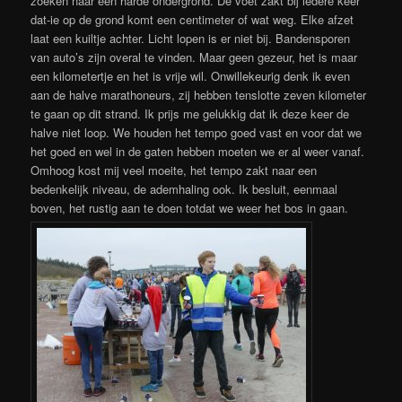
zoeken naar een harde ondergrond. De voet zakt bij iedere keer
dat-ie op de grond komt een centimeter of wat weg. Elke afzet
laat een kuiltje achter. Licht lopen is er niet bij. Bandensporen
van auto’s zijn overal te vinden. Maar geen gezeur, het is maar
een kilometertje en het is vrije wil. Onwillekeurig denk ik even
aan de halve marathoneurs, zij hebben tenslotte zeven kilometer
te gaan op dit strand. Ik prijs me gelukkig dat ik deze keer de
halve niet loop. We houden het tempo goed vast en voor dat we
het goed en wel in de gaten hebben moeten we er al weer vanaf.
Omhoog kost mij veel moeite, het tempo zakt naar een
bedenkelijk niveau, de ademhaling ook. Ik besluit, eenmaal
boven, het rustig aan te doen totdat we weer het bos in gaan.