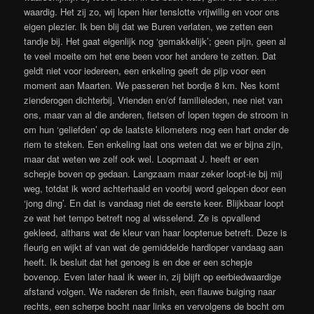
waardig. Het zij zo, wij lopen hier tenslotte vrijwillig en voor ons
eigen plezier. Ik ben blij dat we Buren verlaten, we zetten een
tandje bij. Het gaat eigenlijk nog ‘gemakkelijk’; geen pijn, geen al
te veel moeite om het ene been voor het andere te zetten. Dat
geldt niet voor iedereen, een enkeling geeft de pijp voor een
moment aan Maarten. We passeren het bordje 8 km. Nes komt
zienderogen dichterbij. Vrienden en/of familieleden, nee niet van
ons, maar van al die anderen, fietsen of lopen tegen de stroom in
om hun ‘geliefden’ op de laatste kilometers nog een hart onder de
riem te steken. Een enkeling laat ons weten dat we er bijna zijn,
maar dat weten we zelf ook wel. Loopmaat J. heeft er een
schepje boven op gedaan. Langzaam maar zeker loopt-ie bij mij
weg, totdat ik word achterhaald en voorbij word gelopen door een
‘jong ding’. En dat is vandaag niet de eerste keer. Blijkbaar loopt
ze wat het tempo betreft nog al wisselend. Ze is opvallend
gekleed, althans wat de kleur van haar looptenue betreft. Deze is
fleurig en wijkt af van wat de gemiddelde hardloper vandaag aan
heeft. Ik besluit dat het genoeg is en doe er een schepje
bovenop. Even later haal ik weer in, zij blijft op eerbiedwaardige
afstand volgen. We naderen de finish, een flauwe buiging naar
rechts, een scherpe bocht naar links en vervolgens de bocht om