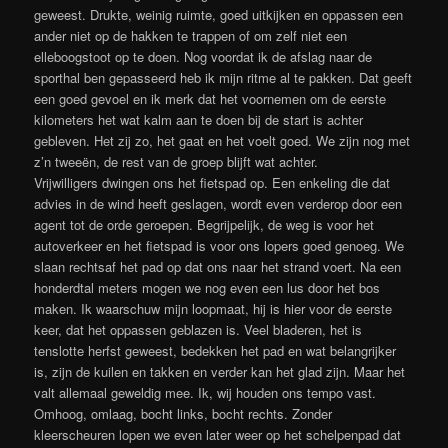
geweest. Drukte, weinig ruimte, goed uitkijken en oppassen een
ander niet op de hakken te trappen of om zelf niet een
elleboogstoot op te doen. Nog voordat ik de afslag naar de
sporthal ben gepasseerd heb ik mijn ritme al te pakken. Dat geeft
een goed gevoel en ik merk dat het voornemen om de eerste
kilometers het wat kalm aan te doen bij de start is achter
gebleven. Het zij zo, het gaat en het voelt goed. We zijn nog met
z’n tweeën, de rest van de groep blijft wat achter.
Vrijwilligers dwingen ons het fietspad op. Een enkeling die dat
advies in de wind heeft geslagen, wordt even verderop door een
agent tot de orde geroepen. Begrijpelijk, de weg is voor het
autoverkeer en het fietspad is voor ons lopers goed genoeg. We
slaan rechtsaf het pad op dat ons naar het strand voert. Na een
honderdtal meters mogen we nog even een lus door het bos
maken. Ik waarschuw mijn loopmaat, hij is hier voor de eerste
keer, dat het oppassen geblazen is. Veel bladeren, het is
tenslotte herfst geweest, bedekken het pad en wat belangrijker
is, zijn de kuilen en takken en verder kan het glad zijn. Maar het
valt allemaal geweldig mee. Ik, wij houden ons tempo vast.
Omhoog, omlaag, bocht links, bocht rechts. Zonder
kleerscheuren lopen we even later weer op het schelpenpad dat