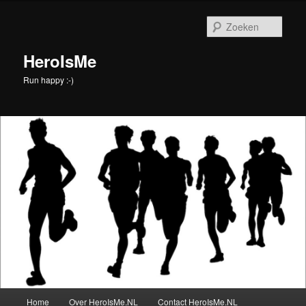
Spring
naar
Zoek
de
primaire
HeroIsMe
inhoud
Run happy :-)
Hoofdmenu
Home
Over HeroIsMe.NL
Contact HeroIsMe.NL