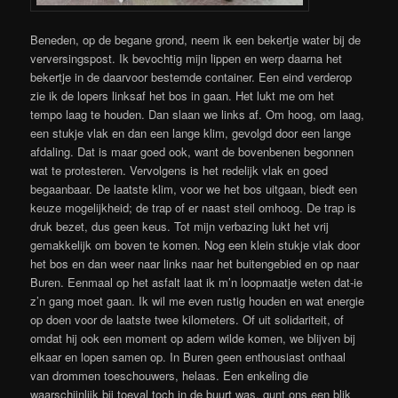
Beneden, op de begane grond, neem ik een bekertje water bij de
verversingspost. Ik bevochtig mijn lippen en werp daarna het
bekertje in de daarvoor bestemde container. Een eind verderop
zie ik de lopers linksaf het bos in gaan. Het lukt me om het
tempo laag te houden. Dan slaan we links af. Om hoog, om laag,
een stukje vlak en dan een lange klim, gevolgd door een lange
afdaling. Dat is maar goed ook, want de bovenbenen begonnen
wat te protesteren. Vervolgens is het redelijk vlak en goed
begaanbaar. De laatste klim, voor we het bos uitgaan, biedt een
keuze mogelijkheid; de trap of er naast steil omhoog. De trap is
druk bezet, dus geen keus. Tot mijn verbazing lukt het vrij
gemakkelijk om boven te komen. Nog een klein stukje vlak door
het bos en dan weer naar links naar het buitengebied en op naar
Buren. Eenmaal op het asfalt laat ik m’n loopmaatje weten dat-ie
z’n gang moet gaan. Ik wil me even rustig houden en wat energie
op doen voor de laatste twee kilometers. Of uit solidariteit, of
omdat hij ook een moment op adem wilde komen, we blijven bij
elkaar en lopen samen op. In Buren geen enthousiast onthaal
van drommen toeschouwers, helaas. Een enkeling die
waarschijnlijk bij toeval toch in de buurt was, gunt ons een blik