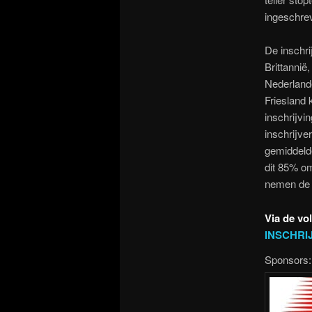
ingeschrev
De inschri
Brittannië
Nederlande
Friesland 
inschrijvi
inschrijve
gemiddelde
dit 85% om
nemen de 
Via de vo
INSCHRI
Sponsors: