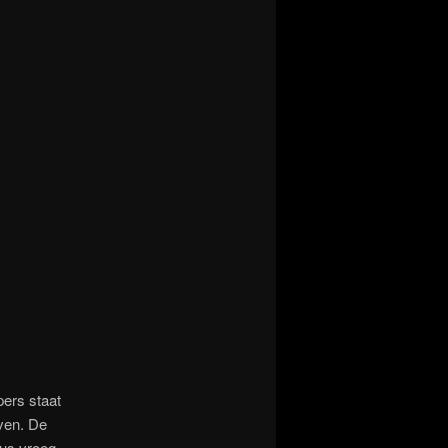
pers staat
ven. De
dus vroeg