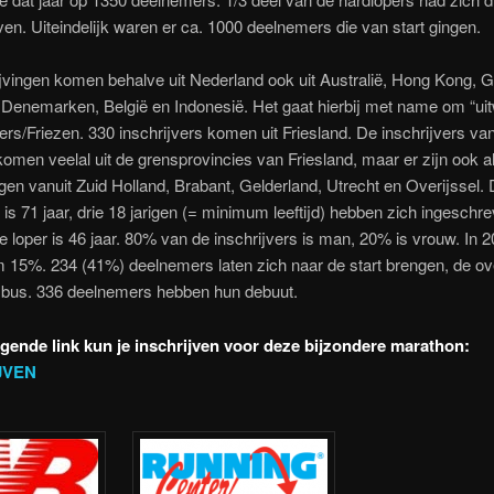
en. Uiteindelijk waren er ca. 1000 deelnemers die van start gingen.
jvingen komen behalve uit Nederland ook uit Australië, Hong Kong, G
, Denemarken, België en Indonesië. Het gaat hierbij met name om “u
rs/Friezen. 330 inschrijvers komen uit Friesland. De inschrijvers van
komen veelal uit de grensprovincies van Friesland, maar er zijn ook a
ngen vanuit Zuid Holland, Brabant, Gelderland, Utrecht en Overijssel.
r is 71 jaar, drie 18 jarigen (= minimum leeftijd) hebben zich ingeschr
 loper is 46 jaar. 80% van de inschrijvers is man, 20% is vrouw. In 
 15%. 234 (41%) deelnemers laten zich naar de start brengen, de ov
bus. 336 deelnemers hebben hun debuut.
lgende link kun je inschrijven voor deze bijzondere marathon:
JVEN