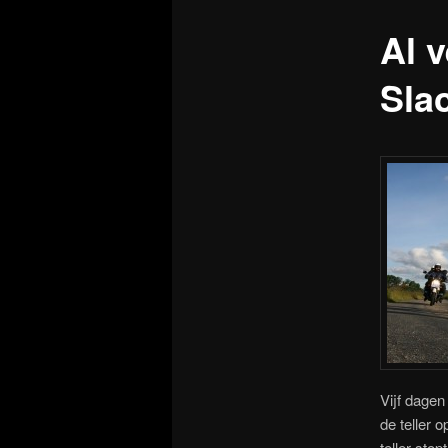
Al v
Sla
Vijf dagen
de teller 
teller sto