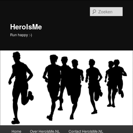
Spring
Spring
naar
naar
Zoek
de
de
primaire
secundaire
HeroIsMe
inhoud
inhoud
Run happy :-)
Hoofdmenu
Home
Over HeroIsMe.NL
Contact HeroIsMe.NL