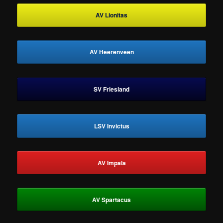
AV Lionitas
AV Heerenveen
SV Friesland
LSV Invictus
AV Impala
AV Spartacus