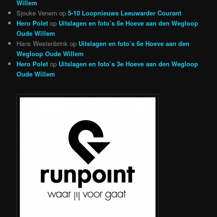
Willem
Sjouke Venem
op
5-10 Loopnieuws Leeuwarder Courant
Hero Polet
op
Uitslagen en foto’s 6e Hoeve aan den Wegloop
Oude Willem
Hans Westenbrink
op
Uitslagen en foto’s 6e Hoeve aan den
Wegloop Oude Willem
Hero Polet
op
Uitslagen en foto’s 3e Hoeve aan den Wegloop
Oude Willem