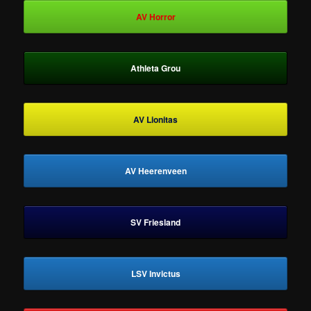
AV Horror
Athleta Grou
AV Lionitas
AV Heerenveen
SV Friesland
LSV Invictus