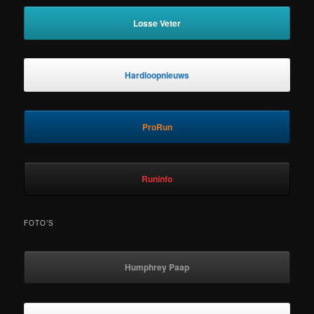
Losse Veter
Hardloopnieuws
ProRun
Runinfo
FOTO’S
Humphrey Paap