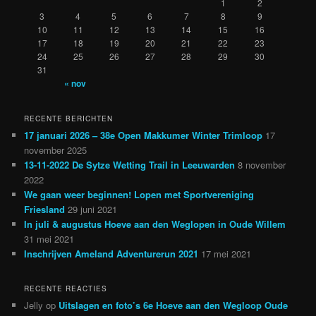
1
2
3
4
5
6
7
8
9
10
11
12
13
14
15
16
17
18
19
20
21
22
23
24
25
26
27
28
29
30
31
« nov
RECENTE BERICHTEN
17 januari 2026 – 38e Open Makkumer Winter Trimloop
17
november 2025
13-11-2022 De Sytze Wetting Trail in Leeuwarden
8 november
2022
We gaan weer beginnen! Lopen met Sportvereniging
Friesland
29 juni 2021
In juli & augustus Hoeve aan den Weglopen in Oude Willem
31 mei 2021
Inschrijven Ameland Adventurerun 2021
17 mei 2021
RECENTE REACTIES
Jelly
op
Uitslagen en foto’s 6e Hoeve aan den Wegloop Oude