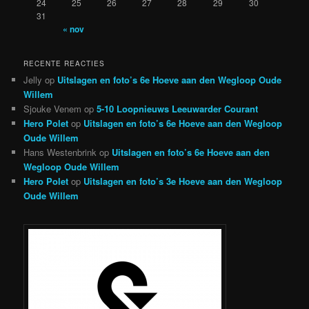
24
25
26
27
28
29
30
31
« nov
RECENTE REACTIES
Jelly
op
Uitslagen en foto’s 6e Hoeve aan den Wegloop Oude
Willem
Sjouke Venem
op
5-10 Loopnieuws Leeuwarder Courant
Hero Polet
op
Uitslagen en foto’s 6e Hoeve aan den Wegloop
Oude Willem
Hans Westenbrink
op
Uitslagen en foto’s 6e Hoeve aan den
Wegloop Oude Willem
Hero Polet
op
Uitslagen en foto’s 3e Hoeve aan den Wegloop
Oude Willem