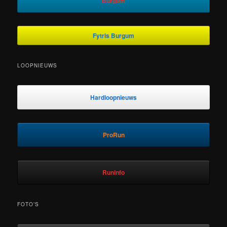
Burgum
Fytris Burgum
LOOPNIEUWS
Hardloopnieuws
ProRun
Runinfo
FOTO’S