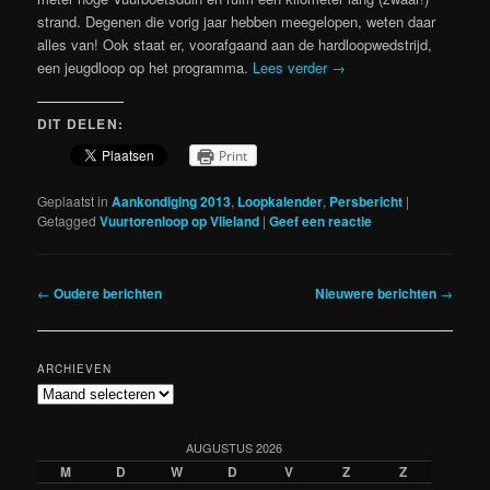
strand. Degenen die vorig jaar hebben meegelopen, weten daar
alles van! Ook staat er, voorafgaand aan de hardloopwedstrijd,
een jeugdloop op het programma.
Lees verder
→
DIT DELEN:
Print
Geplaatst in
Aankondiging 2013
,
Loopkalender
,
Persbericht
|
Getagged
Vuurtorenloop op Vlieland
|
Geef een reactie
Berichtnavigatie
←
Oudere berichten
Nieuwere berichten
→
ARCHIEVEN
Archieven
AUGUSTUS 2026
M
D
W
D
V
Z
Z