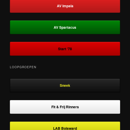
AV Impala
AV Spartacus
Start ‘78
LOOPGROEPEN
Sneek
Fit & Frij Rinners
LAB Bolsward