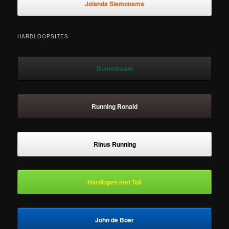
Jolanda Siemonsma
HARDLOOPSITES
Runtodream
Running Ronald
Rinus Running
Hardlopen met Toli
John de Boer