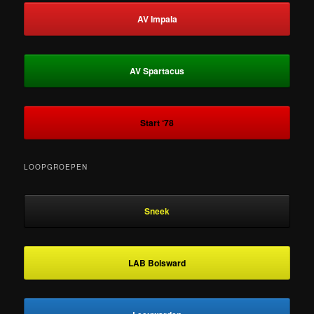
AV Impala
AV Spartacus
Start ‘78
LOOPGROEPEN
Sneek
LAB Bolsward