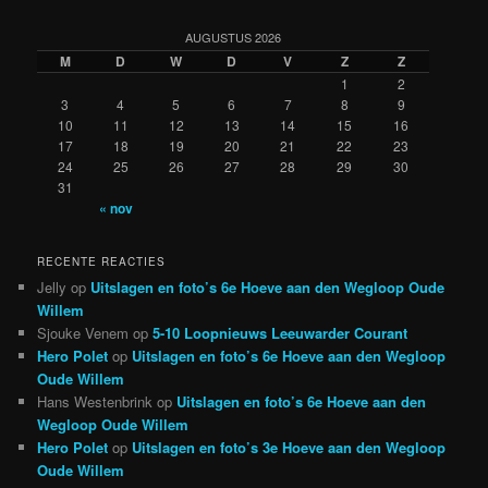
AUGUSTUS 2026
M
D
W
D
V
Z
Z
1
2
3
4
5
6
7
8
9
10
11
12
13
14
15
16
17
18
19
20
21
22
23
24
25
26
27
28
29
30
31
« nov
RECENTE REACTIES
Jelly
op
Uitslagen en foto’s 6e Hoeve aan den Wegloop Oude
Willem
Sjouke Venem
op
5-10 Loopnieuws Leeuwarder Courant
Hero Polet
op
Uitslagen en foto’s 6e Hoeve aan den Wegloop
Oude Willem
Hans Westenbrink
op
Uitslagen en foto’s 6e Hoeve aan den
Wegloop Oude Willem
Hero Polet
op
Uitslagen en foto’s 3e Hoeve aan den Wegloop
Oude Willem