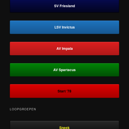
SV Friesland
LSV Invictus
AV Impala
AV Spartacus
Start ‘78
LOOPGROEPEN
Sneek