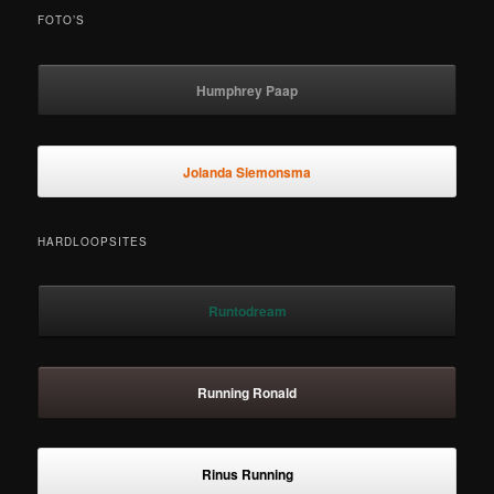
FOTO’S
Humphrey Paap
Jolanda Siemonsma
HARDLOOPSITES
Runtodream
Running Ronald
Rinus Running