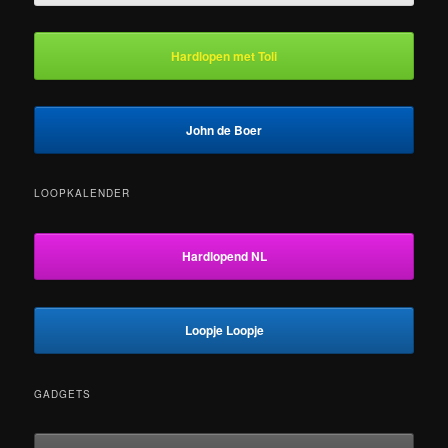
Hardlopen met Toli
John de Boer
LOOPKALENDER
Hardlopend NL
Loopje Loopje
GADGETS