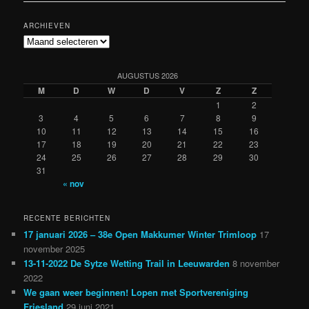
ARCHIEVEN
Archieven
AUGUSTUS 2026
M
D
W
D
V
Z
Z
1
2
3
4
5
6
7
8
9
10
11
12
13
14
15
16
17
18
19
20
21
22
23
24
25
26
27
28
29
30
31
« nov
RECENTE BERICHTEN
17 januari 2026 – 38e Open Makkumer Winter Trimloop
17
november 2025
13-11-2022 De Sytze Wetting Trail in Leeuwarden
8 november
2022
We gaan weer beginnen! Lopen met Sportvereniging
Friesland
29 juni 2021