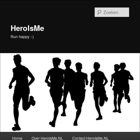
Spring
Spring
naar
naar
Zoek
de
de
primaire
secundaire
HeroIsMe
inhoud
inhoud
Run happy :-)
Hoofdmenu
Home
Over HeroIsMe.NL
Contact HeroIsMe.NL