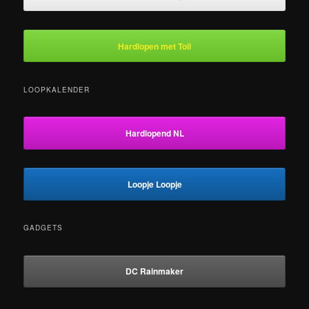
Hardlopen met Toli
LOOPKALENDER
Hardlopend NL
Loopje Loopje
GADGETS
DC Rainmaker