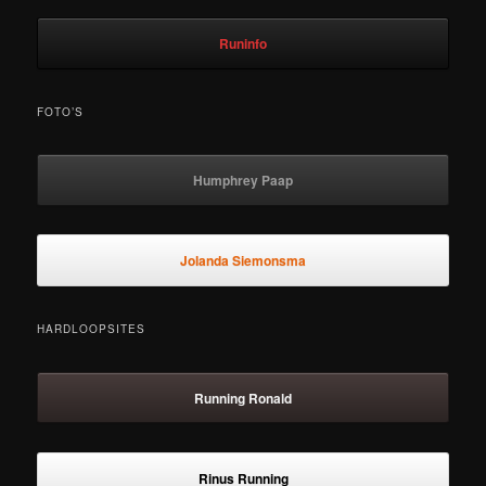
Runinfo
FOTO’S
Humphrey Paap
Jolanda Siemonsma
HARDLOOPSITES
Running Ronald
Rinus Running