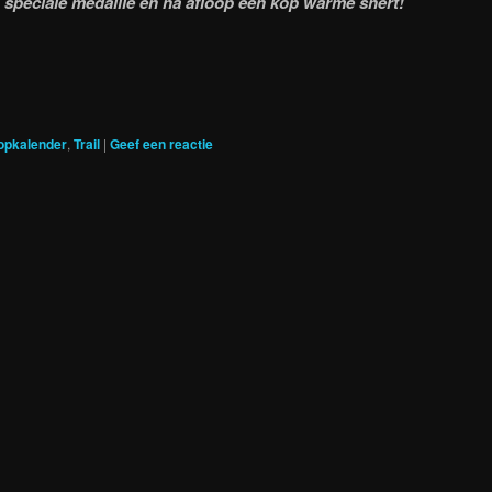
n speciale medaille en na afloop een kop warme snert!
opkalender
,
Trail
|
Geef een reactie