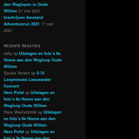
den Weglopen in Oude
Willem
31 mei 2021
Inschrijven Ameland
Adventurerun 2021
17 mei
2021
RECENTE REACTIES
Jelly
op
Uitslagen en foto’s 6e
Hoeve aan den Wegloop Oude
Willem
Sjouke Venem
op
5-10
Loopnieuws Leeuwarder
Courant
Hero Polet
op
Uitslagen en
foto’s 6e Hoeve aan den
Wegloop Oude Willem
Hans Westenbrink
op
Uitslagen
en foto’s 6e Hoeve aan den
Wegloop Oude Willem
Hero Polet
op
Uitslagen en
foto’s 3e Hoeve aan den