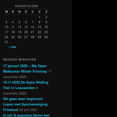
AUGUSTUS 2026
M
D
W
D
V
Z
Z
1
2
3
4
5
6
7
8
9
10
11
12
13
14
15
16
17
18
19
20
21
22
23
24
25
26
27
28
29
30
31
« nov
RECENTE BERICHTEN
17 januari 2026 – 38e Open
Makkumer Winter Trimloop
17
november 2025
13-11-2022 De Sytze Wetting
Trail in Leeuwarden
8
november 2022
We gaan weer beginnen!
Lopen met Sportvereniging
Friesland
29 juni 2021
In juli & augustus Hoeve aan