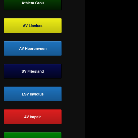
Athleta Grou
AV Lionitas
AV Heerenveen
SV Friesland
LSV Invictus
AV Impala