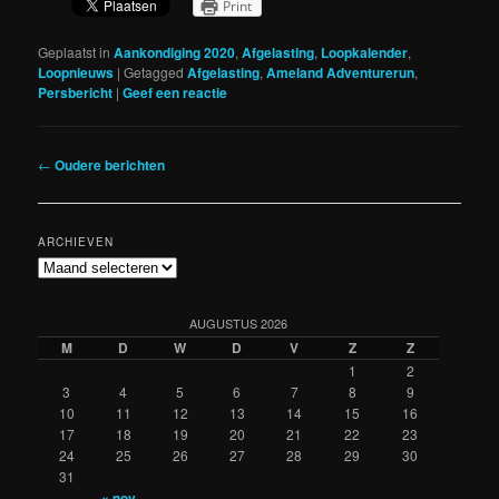
Print
Geplaatst in
Aankondiging 2020
,
Afgelasting
,
Loopkalender
,
Loopnieuws
|
Getagged
Afgelasting
,
Ameland Adventurerun
,
Persbericht
|
Geef een reactie
Berichtnavigatie
←
Oudere berichten
ARCHIEVEN
Archieven
AUGUSTUS 2026
M
D
W
D
V
Z
Z
1
2
3
4
5
6
7
8
9
10
11
12
13
14
15
16
17
18
19
20
21
22
23
24
25
26
27
28
29
30
31
« nov