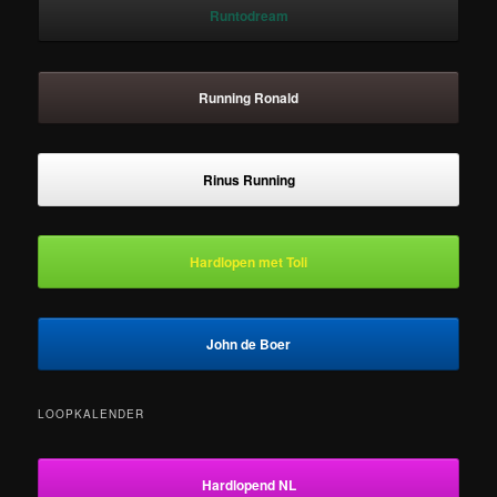
Runtodream
Running Ronald
Rinus Running
Hardlopen met Toli
John de Boer
LOOPKALENDER
Hardlopend NL