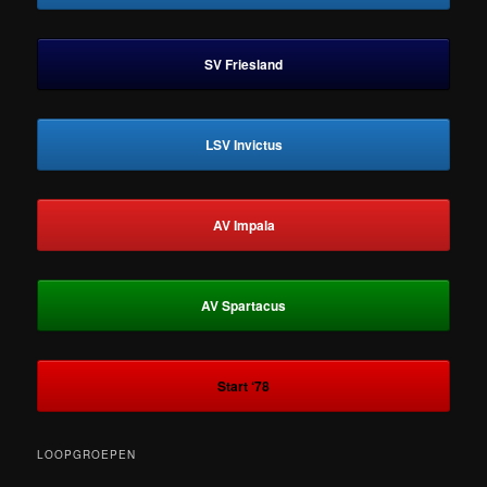
SV Friesland
LSV Invictus
AV Impala
AV Spartacus
Start ‘78
LOOPGROEPEN