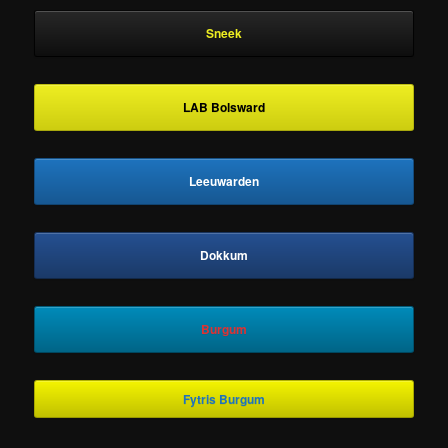
Sneek
LAB Bolsward
Leeuwarden
Dokkum
Burgum
Fytris Burgum