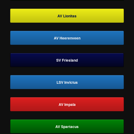
AV Lionitas
AV Heerenveen
SV Friesland
LSV Invictus
AV Impala
AV Spartacus