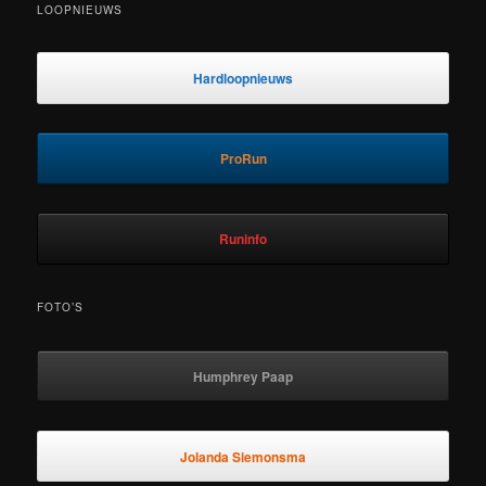
LOOPNIEUWS
Hardloopnieuws
ProRun
Runinfo
FOTO’S
Humphrey Paap
Jolanda Siemonsma