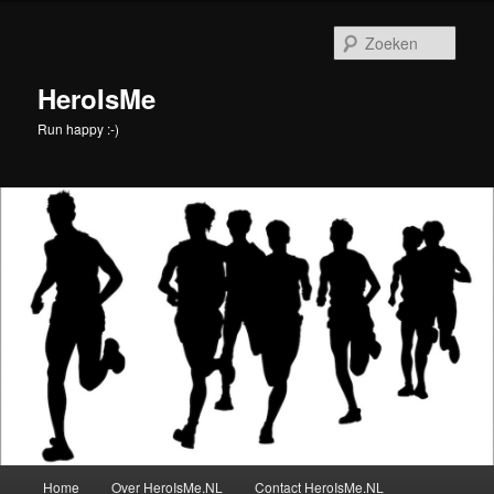
Spring
Spring
naar
naar
Zoek
de
de
primaire
secundaire
HeroIsMe
inhoud
inhoud
Run happy :-)
Hoofdmenu
Home
Over HeroIsMe.NL
Contact HeroIsMe.NL