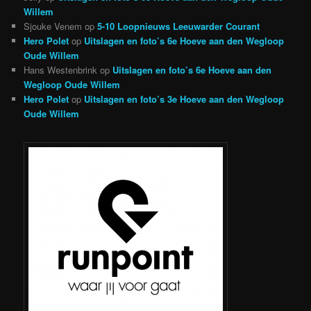
Willem
Sjouke Venem
op
5-10 Loopnieuws Leeuwarder Courant
Hero Polet
op
Uitslagen en foto’s 6e Hoeve aan den Wegloop
Oude Willem
Hans Westenbrink
op
Uitslagen en foto’s 6e Hoeve aan den
Wegloop Oude Willem
Hero Polet
op
Uitslagen en foto’s 3e Hoeve aan den Wegloop
Oude Willem