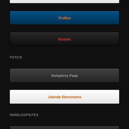
ProRun
Runinfo
FOTO’S
Humphrey Paap
Jolanda Siemonsma
HARDLOOPSITES