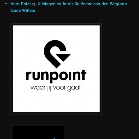
Hero Polet
op
Uitslagen en foto’s 3e Hoeve aan den Wegloop
Oude Willem