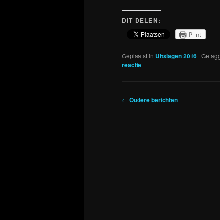
DIT DELEN:
Print
Geplaatst in
Uitslagen 2016
|
Getag
reactie
Berichtnavigatie
←
Oudere berichten