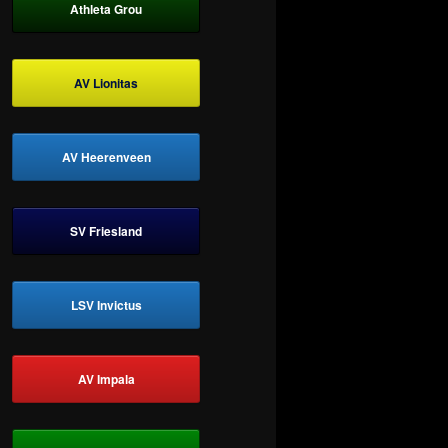
Athleta Grou
AV Lionitas
AV Heerenveen
SV Friesland
LSV Invictus
AV Impala