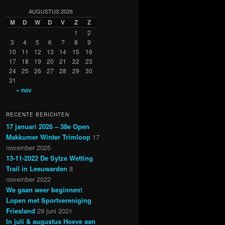
AUGUSTUS 2026
M
D
W
D
V
Z
Z
1
2
3
4
5
6
7
8
9
10
11
12
13
14
15
16
17
18
19
20
21
22
23
24
25
26
27
28
29
30
31
« nov
RECENTE BERICHTEN
17 januari 2026 – 38e Open
Makkumer Winter Trimloop
17
november 2025
13-11-2022 De Sytze Wetting
Trail in Leeuwarden
8
november 2022
We gaan weer beginnen!
Lopen met Sportvereniging
Friesland
29 juni 2021
In juli & augustus Hoeve aan