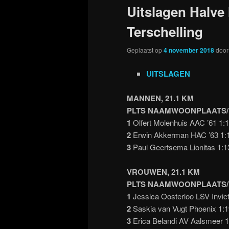
Uitslagen Halve
Terschelling
Geplaatst op
4 november 2018
doo
UITSLAGEN
MANNEN, 21.1 KM
PLTS NAAMWOONPLAATS/
1
Olfert Molenhuis AAC ’61 1:1
2
Erwin Akkerman HAC ’63 1:1
3
Paul Geertsema Lionitas 1:1
VROUWEN, 21.1 KM
PLTS NAAMWOONPLAATS/
1
Jessica Oosterloo LSV Invict
2
Saskia van Vugt Phoenix 1:1
3
Erica Belandi AV Aalsmeer 1