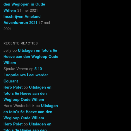
den Weglopen in Oude
Willem
31 mei 2021
Inschrijven Ameland
Adventurerun 2021
17 mei
2021
RECENTE REACTIES
Jelly
op
Uitslagen en foto’s 6e
Hoeve aan den Wegloop Oude
Willem
Sjouke Venem
op
5-10
Loopnieuws Leeuwarder
Courant
Hero Polet
op
Uitslagen en
foto’s 6e Hoeve aan den
Wegloop Oude Willem
Hans Westenbrink
op
Uitslagen
en foto’s 6e Hoeve aan den
Wegloop Oude Willem
Hero Polet
op
Uitslagen en
foto’s 3e Hoeve aan den