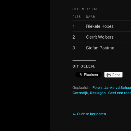
HEREN 10 KM
PLTS
NAAM
1
Riekele Kobes
2
Gerrit Wolbers
3
Stefan Postma
DIT DELEN:
Print
Geplaatst in
Foto's
,
Janke vd Schaa
Gorredijk
,
Uitslagen
|
Geef een reac
Berichtnavigatie
←
Oudere berichten