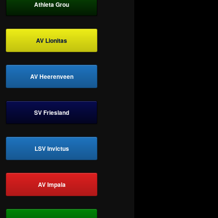
Athleta Grou
AV Lionitas
AV Heerenveen
SV Friesland
LSV Invictus
AV Impala