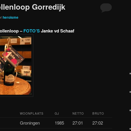
llenloop Gorredijk
or
heroisme
ollenloop –
FOTO’S
Janke vd Schaaf
WOONPLAATS
GJ
NETTO
BRUTO
Groningen
1985
27:01
27:02