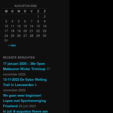
AUGUSTUS 2026
M
D
W
D
V
Z
Z
1
2
3
4
5
6
7
8
9
10
11
12
13
14
15
16
17
18
19
20
21
22
23
24
25
26
27
28
29
30
31
« nov
RECENTE BERICHTEN
17 januari 2026 – 38e Open
Makkumer Winter Trimloop
17
november 2025
13-11-2022 De Sytze Wetting
Trail in Leeuwarden
8
november 2022
We gaan weer beginnen!
Lopen met Sportvereniging
Friesland
29 juni 2021
In juli & augustus Hoeve aan