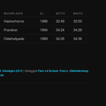
WOONPLAATS
GJ
NETTO
BRUTO
Haskerhorne
1986
32:49
32:50
Franeker
1994
34:24
34:26
Oldeholtpade
1989
34:35
34:36
f
,
Uitslagen 2013
|
Getagged
Fam vd Schaaf
,
Foto’s
,
Oliebollenloop
tie