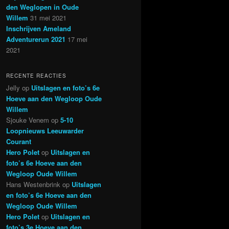
den Weglopen in Oude
Willem
31 mei 2021
Inschrijven Ameland
Adventurerun 2021
17 mei
2021
RECENTE REACTIES
Jelly
op
Uitslagen en foto’s 6e
Hoeve aan den Wegloop Oude
Willem
Sjouke Venem
op
5-10
Loopnieuws Leeuwarder
Courant
Hero Polet
op
Uitslagen en
foto’s 6e Hoeve aan den
Wegloop Oude Willem
Hans Westenbrink
op
Uitslagen
en foto’s 6e Hoeve aan den
Wegloop Oude Willem
Hero Polet
op
Uitslagen en
foto’s 3e Hoeve aan den