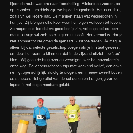
tijden de route was om naar Terschelling, Vlieland en verder zee
op te zeilen. Inmiddels zijn we bij de Leugenbank. Het is er druk,
zoals vrijwel iedere dag. De mannen staan wat weggedoken in
hun jas. Zij brengen elke keer weer hun eigen verleden tot leven.
Ze roepen ons toe dat we goed bezig zijn, vol ongeloof dat een
mens uit vrije wil zich zo pijnigt en uitslooft. Het verhaal wil dat je
niet zomaar tot die groep ‘leugenaars’ kunt toe treden. Je mag je
alleen bij dat selecte gezelschap voegen als je in staat geweest
om door het raam te klimmen, dat in de zijwand uitzicht op ‘zee’
biedt. Wij gaan de brug over en vervolgen over het haventerrein
onze weg. De vissersschepen zijn met weekend verlof, een enkel
net ligt ogenschijnlijk slordig te drogen, een meeuw zweeft boven
de schepen. Het geroffel van de schoenen en het gehijg van de
lopers is het enige hoorbare geluid.