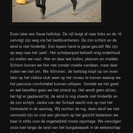
Even later een flauw hellinkje. De vijf buigt af naar links en de 10
vervolgt zijn weg via het bedrijventerrein. De zon schijnt en de
wind is niet hinderlijk. Een lopers hand is gauw gevuld! We zijn
op weg naar het ‘park’. Het schelpenpad behoeft enig onderhoud
zo stellen we vast. Hier en daar wat kuilen, plassen en modder.
Schoon komen we hier niet zonder moeite vandaan, maar daar
malen we niet om. We ‘klimmen’, de hartslag loopt op om even
later op het vlakke stuk weer op het niveau te komen waarop we
het parcours comfortabel kunnen uitlopen. Voordat we het goed
en wel beseffen gaan we het strand op. Het wordt geen afzien,
het ligt er geplaveid bij, de wind is nog steeds niet hinderlijk en
de zon schijnt. Janke van der Schaaf wacht ons op met het
fototoestel in de aanslag. Wij rechten de rug, doen alsof we niet
vermoeid zijn en met een glimlach op het gezicht bedanken we
haar in stilte voor de ongetwijfeld mooie reportage. We vervolgen
onze toer langs de rand van het bungalowpark in de wetenschap