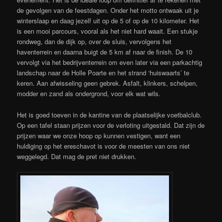
de gevolgen van de feestdagen. Onder het motto ontwaak uit je
winterslaap en daag jezelf uit op de 5 of op de 10 kilometer. Het
is een mooi parcours, vooral als het niet hard waait. Een stukje
rondweg, dan de dijk op, over de sluis, vervolgens het
haventerrein en daarna buigt de 5 km af naar de finish. De 10
vervolgt via het bedrijventerrein om even later via een parkachtig
landschap naar de Holle Poarte en het strand ‘huiswaarts’ te
keren. Aan afwisseling geen gebrek. Asfalt, klinkers, schelpen,
modder en zand als ondergrond, voor elk wat wils.
Het is goed toeven in de kantine van de plaatselijke voetbalclub.
Op een tafel staan prijzen voor de verloting uitgestald. Dat zijn de
prijzen waar we onze hoop op kunnen vestigen, want een
huldiging op het ereschavot is voor de meesten van ons niet
weggelegd. Dat mag de pret niet drukken.