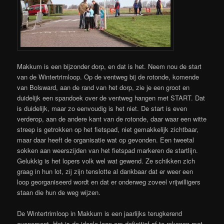
Makkum is een bijzonder dorp, en dat is het. Neem nou de start
van de Wintertrimloop. Op de ventweg bij de rotonde, komende
van Bolsward, aan de rand van het dorp, zie je een groot en
duidelijk een spandoek over de ventweg hangen met START. Dat
is duidelijk, maar zo eenvoudig is het niet. De start is even
verderop, aan de andere kant van de rotonde, daar waar een witte
streep is getrokken op het fietspad, niet gemakkelijk zichtbaar,
maar daar heeft de organisatie wat op gevonden. Een tweetal
sokken aan weerszijden van het fietspad markeren de startlijn.
Gelukkig is het lopers volk wel wat gewend. Ze schikken zich
graag in hun lot, zij zijn tenslotte al dankbaar dat er weer een
loop georganiseerd wordt en dat er onderweg zoveel vrijwilligers
staan die hun de weg wijzen.
De Wintertrimloop in Makkum is een jaarlijks terugkerend
evenement. Het is de ideale loop om definitief af te rekenen met