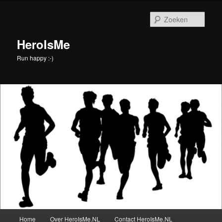
Spring
naar
Zoek
de
primaire
HeroIsMe
inhoud
Run happy :-)
Hoofdmenu
Home
Over HeroIsMe.NL
Contact HeroIsMe.NL