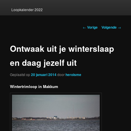
Loopkalender 2022
Berichtnavigatie
←
Vorige
Volgende
→
Ontwaak uit je winterslaap
en daag jezelf uit
Geplaatst op
20 januari 2014
door
heroisme
Wintertrimloop in Makkum