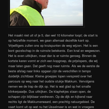
Het maakt niet uit of je 5, dan wel 10 kilometer loopt; de start is
op hetzelfde moment, we gaan allemaal dezelfde kant op.
Vrijwilligers zullen ons op kruispunten de weg wijzen. Het is een
bont gezelschap in de ruimste betekenis. Een knal en wegwezen.
Het is even uitkijken, maar dan is er ruimte genoeg. Binnen de
kortste keren vormt er zich een kopgroep, de prijslopers, die wij
maar laten gaan. Dat geeft nog meer ruimte. Als we de eerste de
beste afslag naar links opgaan zijn de verschillen in tempo
duidelijk zichtbaar. Kleine groepjes lopen verspreid over het
parcours op weg naar het oudste stukje Makkum. Vervolgens
nemen we de trap de dijk op. Het is wat glad op het smalle
klinkerpaadje. Dus uitkijken. De klaphekjes staan open, de
schapen zijn blijkbaar verdreven. Op de dijk en kijkend naar
rechts ligt de Makkumerwaard, een prachtig natuurgebied. De
vaart komt uit op wat nu het IJsselmeer is en wat in vroegere