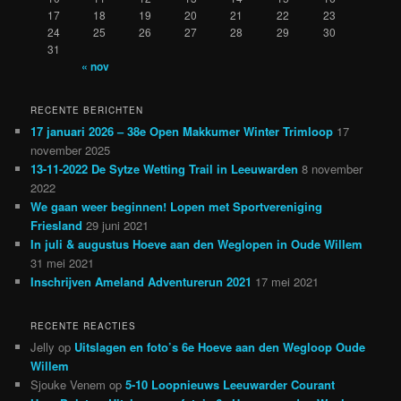
17
18
19
20
21
22
23
24
25
26
27
28
29
30
31
« nov
RECENTE BERICHTEN
17 januari 2026 – 38e Open Makkumer Winter Trimloop
17
november 2025
13-11-2022 De Sytze Wetting Trail in Leeuwarden
8 november
2022
We gaan weer beginnen! Lopen met Sportvereniging
Friesland
29 juni 2021
In juli & augustus Hoeve aan den Weglopen in Oude Willem
31 mei 2021
Inschrijven Ameland Adventurerun 2021
17 mei 2021
RECENTE REACTIES
Jelly
op
Uitslagen en foto’s 6e Hoeve aan den Wegloop Oude
Willem
Sjouke Venem
op
5-10 Loopnieuws Leeuwarder Courant