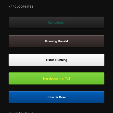
HARDLOOPSITES
Runtodream
Running Ronald
Rinus Running
Hardlopen met Toli
John de Boer