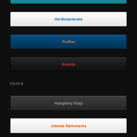
Hardloopnieuws
ProRun
Runinfo
FOTO’S
Humphrey Paap
Jolanda Siemonsma