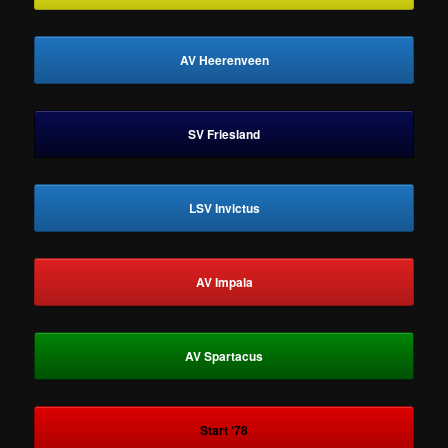
AV Heerenveen
SV Friesland
LSV Invictus
AV Impala
AV Spartacus
Start ‘78