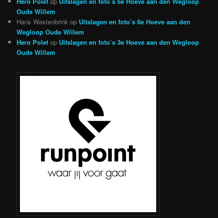
Hero Polet
op
Uitslagen en foto’s 6e Hoeve aan den Wegloop
Oude Willem
Hans Westenbrink
op
Uitslagen en foto’s 6e Hoeve aan den
Wegloop Oude Willem
Hero Polet
op
Uitslagen en foto’s 3e Hoeve aan den Wegloop
Oude Willem