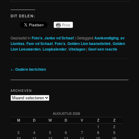
DIT DELEN:
Print
Geplaatst in
Foto's
,
Janke vd Schaaf
|
Getagged
Aankondiging
,
av
Lionitas
,
Fam vd Schaaf
,
Foto’s
,
Golden Lion baanatletiek
,
Golden
Lion Leeuwarden
,
Loopkalender
,
Uitslagen
|
Geef een reactie
Berichtnavigatie
←
Oudere berichten
ARCHIEVEN
Archieven
AUGUSTUS 2026
M
D
W
D
V
Z
Z
1
2
3
4
5
6
7
8
9
10
11
12
13
14
15
16