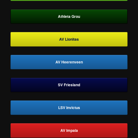
Athleta Grou
AV Lionitas
AV Heerenveen
SV Friesland
LSV Invictus
AV Impala