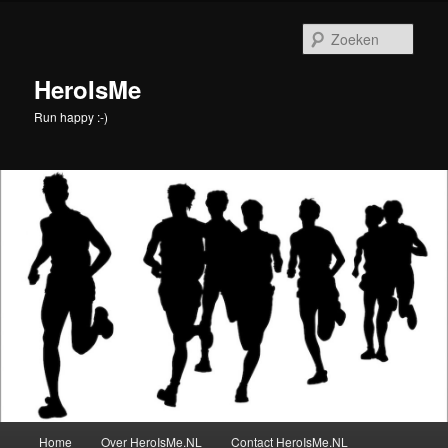
Spring
Spring
naar
naar
Zoek
de
de
primaire
secundaire
HeroIsMe
inhoud
inhoud
Run happy :-)
Hoofdmenu
Home
Over HeroIsMe.NL
Contact HeroIsMe.NL