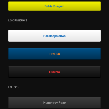
Fytris Burgum
LOOPNIEUWS
Hardloopnieuws
ProRun
Runinfo
FOTO’S
Humphrey Paap