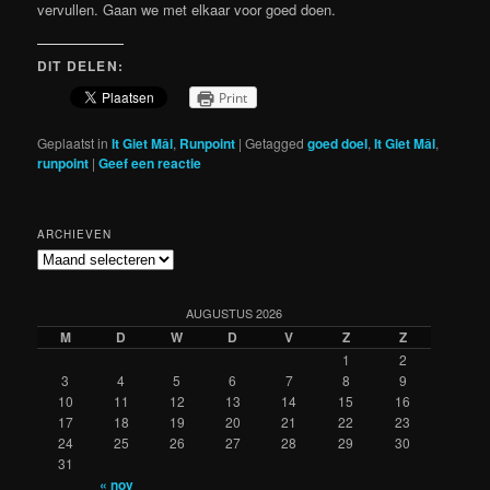
vervullen. Gaan we met elkaar voor goed doen.
DIT DELEN:
Print
Geplaatst in
It Giet Mâl
,
Runpoint
|
Getagged
goed doel
,
It Giet Mâl
,
runpoint
|
Geef een reactie
ARCHIEVEN
Archieven
AUGUSTUS 2026
M
D
W
D
V
Z
Z
1
2
3
4
5
6
7
8
9
10
11
12
13
14
15
16
17
18
19
20
21
22
23
24
25
26
27
28
29
30
31
« nov