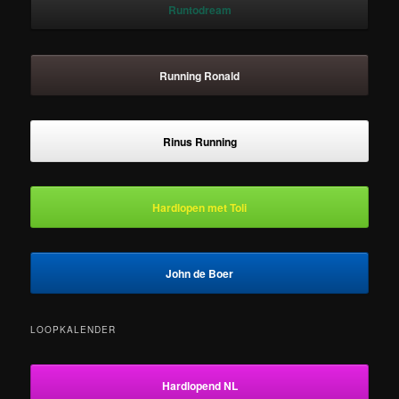
Runtodream
Running Ronald
Rinus Running
Hardlopen met Toli
John de Boer
LOOPKALENDER
Hardlopend NL