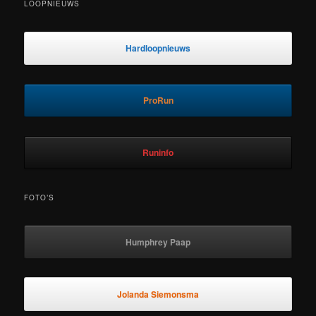
LOOPNIEUWS
Hardloopnieuws
ProRun
Runinfo
FOTO’S
Humphrey Paap
Jolanda Siemonsma