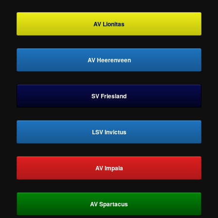
AV Lionitas
AV Heerenveen
SV Friesland
LSV Invictus
AV Impala
AV Spartacus