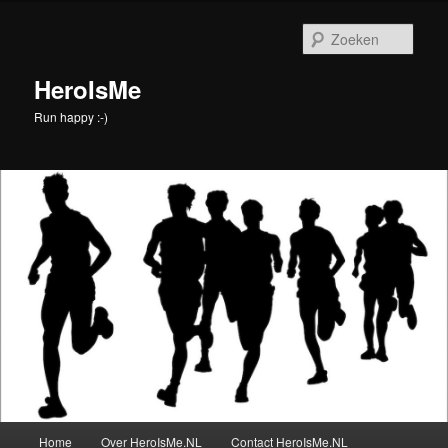
Spring
Spring
naar
naar
Zoek
de
de
primaire
secundaire
HeroIsMe
inhoud
inhoud
Run happy :-)
Hoofdmenu
Home
Over HeroIsMe.NL
Contact HeroIsMe.NL