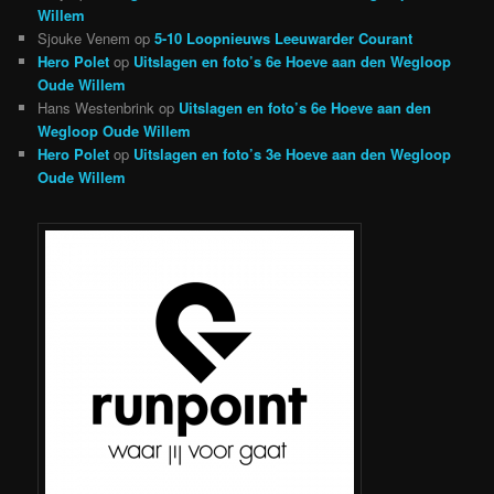
Willem
Sjouke Venem
op
5-10 Loopnieuws Leeuwarder Courant
Hero Polet
op
Uitslagen en foto’s 6e Hoeve aan den Wegloop
Oude Willem
Hans Westenbrink
op
Uitslagen en foto’s 6e Hoeve aan den
Wegloop Oude Willem
Hero Polet
op
Uitslagen en foto’s 3e Hoeve aan den Wegloop
Oude Willem