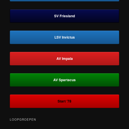
SV Friesland
LSV Invictus
AV Impala
AV Spartacus
Start ‘78
LOOPGROEPEN