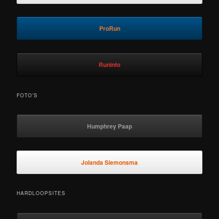
ProRun
Runinfo
FOTO’S
Humphrey Paap
Jolanda Siemonsma
HARDLOOPSITES