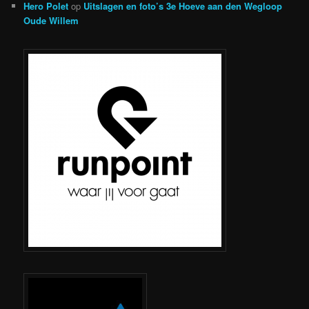
Hero Polet
op
Uitslagen en foto’s 3e Hoeve aan den Wegloop
Oude Willem