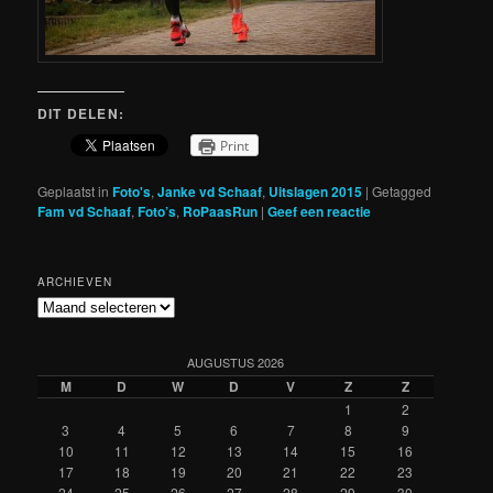
DIT DELEN:
Print
Geplaatst in
Foto's
,
Janke vd Schaaf
,
Uitslagen 2015
|
Getagged
Fam vd Schaaf
,
Foto’s
,
RoPaasRun
|
Geef een reactie
ARCHIEVEN
Archieven
AUGUSTUS 2026
M
D
W
D
V
Z
Z
1
2
3
4
5
6
7
8
9
10
11
12
13
14
15
16
17
18
19
20
21
22
23
24
25
26
27
28
29
30