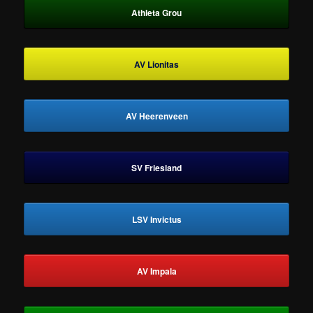
Athleta Grou
AV Lionitas
AV Heerenveen
SV Friesland
LSV Invictus
AV Impala