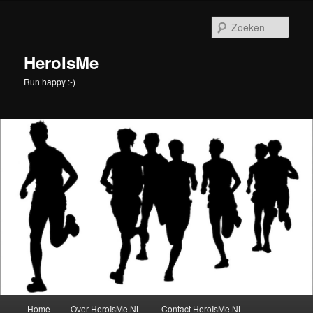
Spring
Spring
naar
naar
Zoek
de
de
primaire
secundaire
HeroIsMe
inhoud
inhoud
Run happy :-)
Hoofdmenu
Home
Over HeroIsMe.NL
Contact HeroIsMe.NL