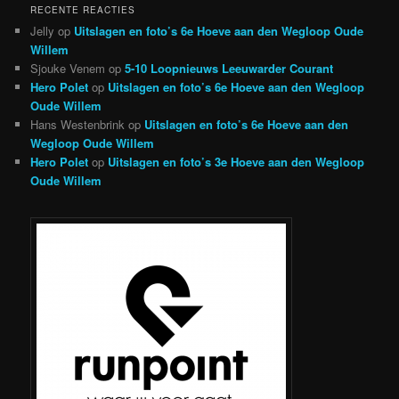
RECENTE REACTIES
Jelly
op
Uitslagen en foto’s 6e Hoeve aan den Wegloop Oude
Willem
Sjouke Venem
op
5-10 Loopnieuws Leeuwarder Courant
Hero Polet
op
Uitslagen en foto’s 6e Hoeve aan den Wegloop
Oude Willem
Hans Westenbrink
op
Uitslagen en foto’s 6e Hoeve aan den
Wegloop Oude Willem
Hero Polet
op
Uitslagen en foto’s 3e Hoeve aan den Wegloop
Oude Willem