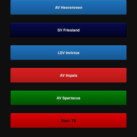
AV Heerenveen
SV Friesland
LSV Invictus
AV Impala
AV Spartacus
Start ‘78