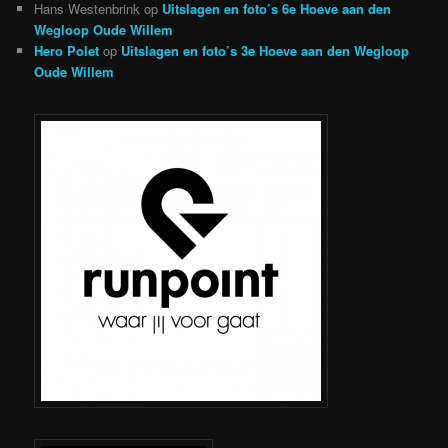
Hans Westenbrink
op
Uitslagen en foto’s 6e Hoeve aan den
Wegloop Oude Willem
Hero Polet
op
Uitslagen en foto’s 3e Hoeve aan den Wegloop
Oude Willem