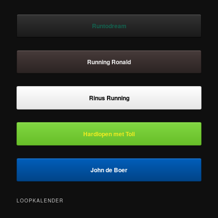
Runtodream
Running Ronald
Rinus Running
Hardlopen met Toli
John de Boer
LOOPKALENDER