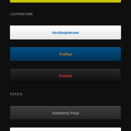
LOOPNIEUWS
Hardloopnieuws
ProRun
Runinfo
FOTO’S
Humphrey Paap