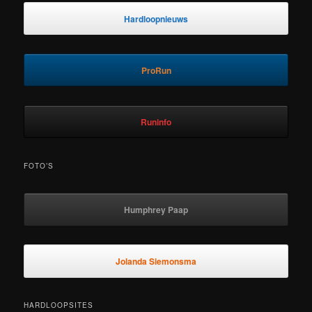
Hardloopnieuws
ProRun
Runinfo
FOTO’S
Humphrey Paap
Jolanda Siemonsma
HARDLOOPSITES