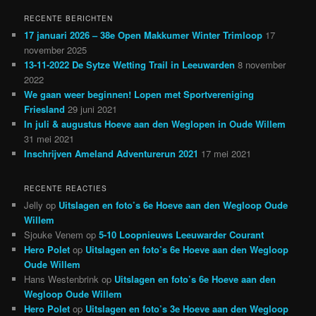
RECENTE BERICHTEN
17 januari 2026 – 38e Open Makkumer Winter Trimloop
17
november 2025
13-11-2022 De Sytze Wetting Trail in Leeuwarden
8 november
2022
We gaan weer beginnen! Lopen met Sportvereniging
Friesland
29 juni 2021
In juli & augustus Hoeve aan den Weglopen in Oude Willem
31 mei 2021
Inschrijven Ameland Adventurerun 2021
17 mei 2021
RECENTE REACTIES
Jelly
op
Uitslagen en foto’s 6e Hoeve aan den Wegloop Oude
Willem
Sjouke Venem
op
5-10 Loopnieuws Leeuwarder Courant
Hero Polet
op
Uitslagen en foto’s 6e Hoeve aan den Wegloop
Oude Willem
Hans Westenbrink
op
Uitslagen en foto’s 6e Hoeve aan den
Wegloop Oude Willem
Hero Polet
op
Uitslagen en foto’s 3e Hoeve aan den Wegloop