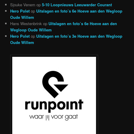
Sjouke Venem
op
5-10 Loopnieuws Leeuwarder Courant
Hero Polet
op
Uitslagen en foto’s 6e Hoeve aan den Wegloop
Oude Willem
Hans Westenbrink
op
Uitslagen en foto’s 6e Hoeve aan den
Wegloop Oude Willem
Hero Polet
op
Uitslagen en foto’s 3e Hoeve aan den Wegloop
Oude Willem