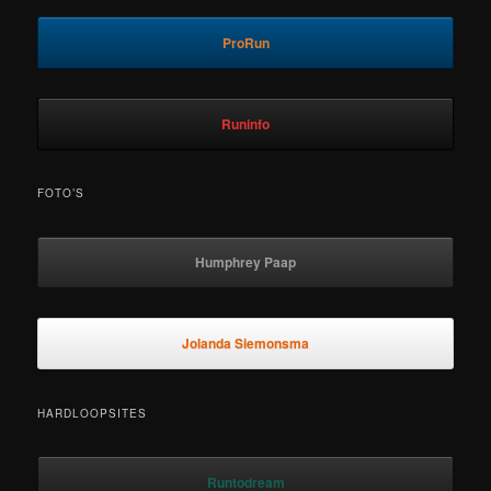
ProRun
Runinfo
FOTO’S
Humphrey Paap
Jolanda Siemonsma
HARDLOOPSITES
Runtodream