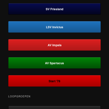
SV Friesland
LSV Invictus
AV Impala
AV Spartacus
Start ‘78
LOOPGROEPEN