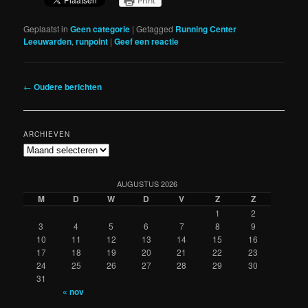
Print
Geplaatst in
Geen categorie
|
Getagged
Running Center
Leeuwarden
,
runpoint
|
Geef een reactie
Berichtnavigatie
←
Oudere berichten
ARCHIEVEN
Archieven
AUGUSTUS 2026
M
D
W
D
V
Z
Z
1
2
3
4
5
6
7
8
9
10
11
12
13
14
15
16
17
18
19
20
21
22
23
24
25
26
27
28
29
30
31
« nov