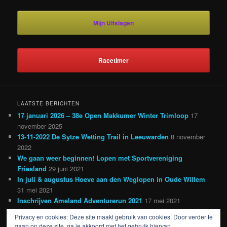
Mijn Uitslagen
Racetimer
LAATSTE BERICHTEN
17 januari 2026 – 38e Open Makkumer Winter Trimloop
17
november 2025
13-11-2022 De Sytze Wetting Trail in Leeuwarden
8 november
2022
We gaan weer beginnen! Lopen met Sportvereniging
Friesland
29 juni 2021
In juli & augustus Hoeve aan den Weglopen in Oude Willem
31 mei 2021
Inschrijven Ameland Adventurerun 2021
17 mei 2021
Privacy en cookies: Deze site maakt gebruik van cookies. Door verder te
gaan op deze site, ga je akkoord met het gebruik hiervan.