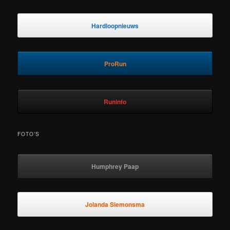
Hardloopnieuws
ProRun
Runinfo
FOTO’S
Humphrey Paap
Jolanda Siemonsma