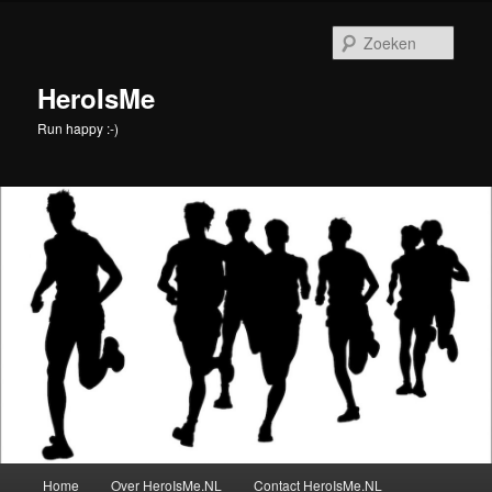
Spring
Spring
naar
naar
Zoek
de
de
primaire
secundaire
HeroIsMe
inhoud
inhoud
Run happy :-)
Hoofdmenu
Home
Over HeroIsMe.NL
Contact HeroIsMe.NL