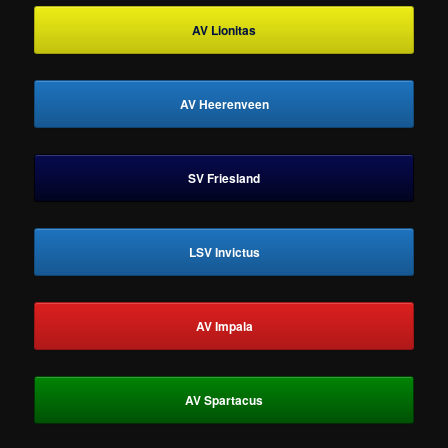
AV Lionitas
AV Heerenveen
SV Friesland
LSV Invictus
AV Impala
AV Spartacus