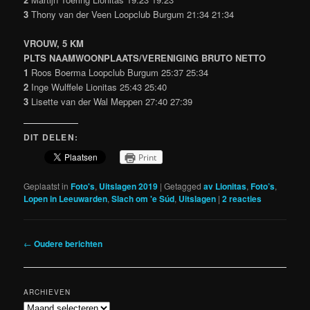
3
Thony van der Veen Loopclub Burgum 21:34 21:34
VROUW, 5 KM
PLTS NAAMWOONPLAATS/VERENIGING BRUTO NETTO
1
Roos Boerma Loopclub Burgum 25:37 25:34
2
Inge Wulffele Lionitas 25:43 25:40
3
Lisette van der Wal Meppen 27:40 27:39
DIT DELEN:
Print
Geplaatst in
Foto's
,
Uitslagen 2019
|
Getagged
av Lionitas
,
Foto’s
,
Lopen in Leeuwarden
,
Slach om 'e Súd
,
Uitslagen
|
2
reacties
Berichtnavigatie
←
Oudere berichten
ARCHIEVEN
Archieven