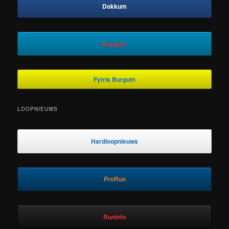
Dokkum
Burgum
Fytris Burgum
LOOPNIEUWS
Hardloopnieuws
ProRun
Runinfo