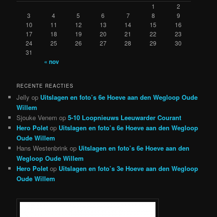
1
2
3
4
5
6
7
8
9
10
11
12
13
14
15
16
17
18
19
20
21
22
23
24
25
26
27
28
29
30
31
« nov
RECENTE REACTIES
Jelly
op
Uitslagen en foto’s 6e Hoeve aan den Wegloop Oude
Willem
Sjouke Venem
op
5-10 Loopnieuws Leeuwarder Courant
Hero Polet
op
Uitslagen en foto’s 6e Hoeve aan den Wegloop
Oude Willem
Hans Westenbrink
op
Uitslagen en foto’s 6e Hoeve aan den
Wegloop Oude Willem
Hero Polet
op
Uitslagen en foto’s 3e Hoeve aan den Wegloop
Oude Willem