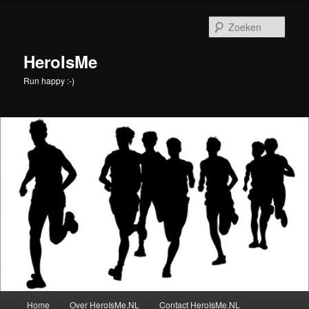
Spring
Spring
naar
naar
Zoek
de
de
primaire
secundaire
HeroIsMe
inhoud
inhoud
Run happy :-)
Hoofdmenu
Home
Over HeroIsMe.NL
Contact HeroIsMe.NL