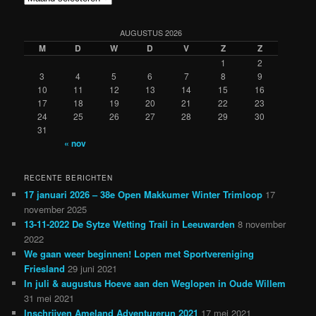
AUGUSTUS 2026
M
D
W
D
V
Z
Z
1
2
3
4
5
6
7
8
9
10
11
12
13
14
15
16
17
18
19
20
21
22
23
24
25
26
27
28
29
30
31
« nov
RECENTE BERICHTEN
17 januari 2026 – 38e Open Makkumer Winter Trimloop
17
november 2025
13-11-2022 De Sytze Wetting Trail in Leeuwarden
8 november
2022
We gaan weer beginnen! Lopen met Sportvereniging
Friesland
29 juni 2021
In juli & augustus Hoeve aan den Weglopen in Oude Willem
31 mei 2021
Inschrijven Ameland Adventurerun 2021
17 mei 2021