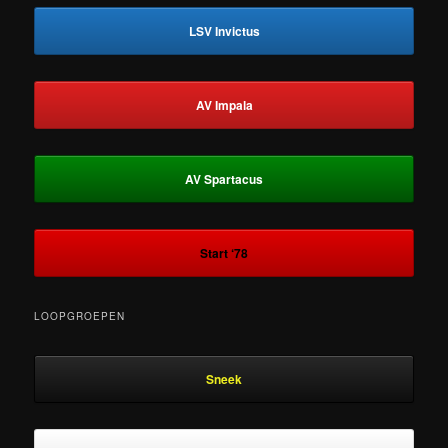
LSV Invictus
AV Impala
AV Spartacus
Start ‘78
LOOPGROEPEN
Sneek