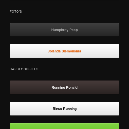
FOTO’S
Humphrey Paap
Jolanda Siemonsma
HARDLOOPSITES
Running Ronald
Rinus Running