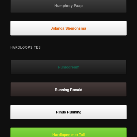
Humphrey Paap
Jolanda Siemonsma
HARDLOOPSITES
Runtodream
Running Ronald
Rinus Running
Hardlopen met Toli