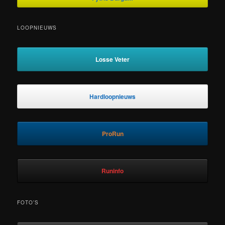
LOOPNIEUWS
Losse Veter
Hardloopnieuws
ProRun
Runinfo
FOTO’S