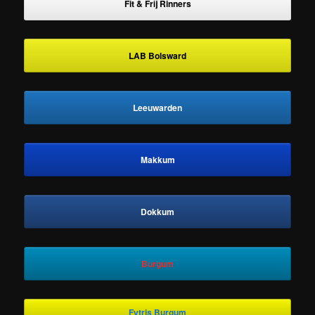
Fit & Frij Rinners
LAB Bolsward
Leeuwarden
Makkum
Dokkum
Burgum
Fytris Burgum