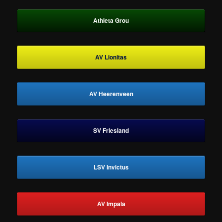
Athleta Grou
AV Lionitas
AV Heerenveen
SV Friesland
LSV Invictus
AV Impala