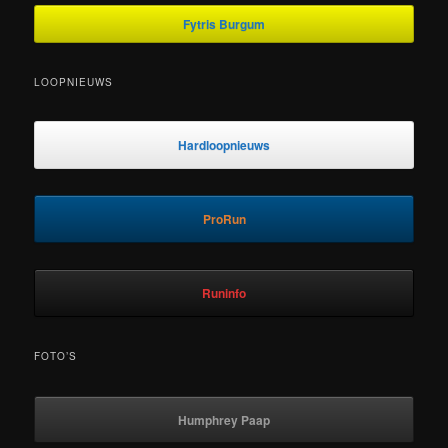
Fytris Burgum
LOOPNIEUWS
Hardloopnieuws
ProRun
Runinfo
FOTO’S
Humphrey Paap