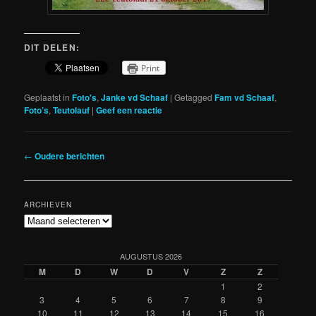
DIT DELEN:
Print
Geplaatst in
Foto's
,
Janke vd Schaaf
|
Getagged
Fam vd Schaaf
,
Foto’s
,
Teutolauf
|
Geef een reactie
Berichtnavigatie
←
Oudere berichten
ARCHIEVEN
Archieven
AUGUSTUS 2026
M
D
W
D
V
Z
Z
1
2
3
4
5
6
7
8
9
10
11
12
13
14
15
16