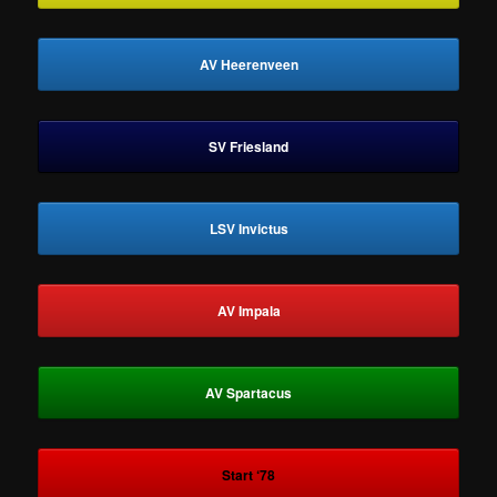
AV Heerenveen
SV Friesland
LSV Invictus
AV Impala
AV Spartacus
Start ‘78