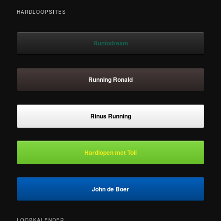
HARDLOOPSITES
Runtodream
Running Ronald
Rinus Running
Hardlopen met Toli
John de Boer
LOOPKALENDER