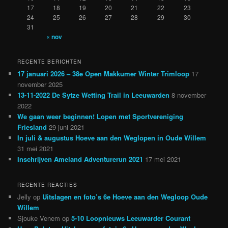
17
18
19
20
21
22
23
24
25
26
27
28
29
30
31
« nov
RECENTE BERICHTEN
17 januari 2026 – 38e Open Makkumer Winter Trimloop
17
november 2025
13-11-2022 De Sytze Wetting Trail in Leeuwarden
8 november
2022
We gaan weer beginnen! Lopen met Sportvereniging
Friesland
29 juni 2021
In juli & augustus Hoeve aan den Weglopen in Oude Willem
31 mei 2021
Inschrijven Ameland Adventurerun 2021
17 mei 2021
RECENTE REACTIES
Jelly
op
Uitslagen en foto’s 6e Hoeve aan den Wegloop Oude
Willem
Sjouke Venem
op
5-10 Loopnieuws Leeuwarder Courant