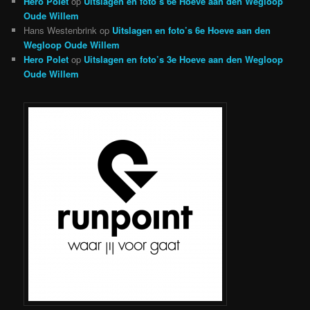
Hero Polet
op
Uitslagen en foto’s 6e Hoeve aan den Wegloop
Oude Willem
Hans Westenbrink
op
Uitslagen en foto’s 6e Hoeve aan den
Wegloop Oude Willem
Hero Polet
op
Uitslagen en foto’s 3e Hoeve aan den Wegloop
Oude Willem