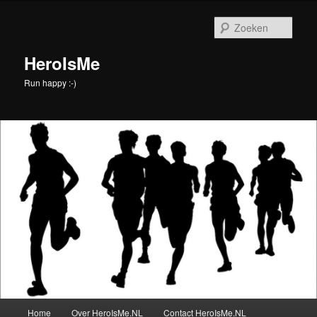
Spring
Spring
naar
naar
Zoek
de
de
primaire
secundaire
HeroIsMe
inhoud
inhoud
Run happy :-)
Hoofdmenu
Home
Over HeroIsMe.NL
Contact HeroIsMe.NL