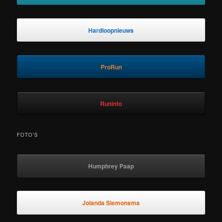
Hardloopnieuws
ProRun
Runinfo
FOTO’S
Humphrey Paap
Jolanda Siemonsma