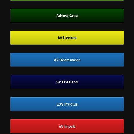
Athleta Grou
AV Lionitas
AV Heerenveen
SV Friesland
LSV Invictus
AV Impala