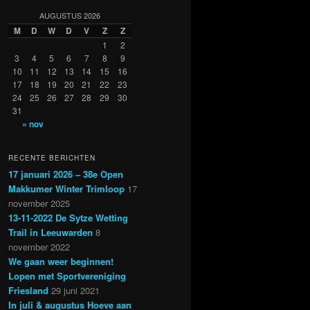
AUGUSTUS 2026
M
D
W
D
V
Z
Z
1
2
3
4
5
6
7
8
9
10
11
12
13
14
15
16
17
18
19
20
21
22
23
24
25
26
27
28
29
30
31
« nov
RECENTE BERICHTEN
17 januari 2026 – 38e Open
Makkumer Winter Trimloop
17
november 2025
13-11-2022 De Sytze Wetting
Trail in Leeuwarden
8
november 2022
We gaan weer beginnen!
Lopen met Sportvereniging
Friesland
29 juni 2021
In juli & augustus Hoeve aan