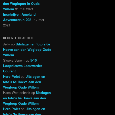
den Weglopen in Oude
Willem
31 mei 2021
Inschrijven Ameland
Adventurerun 2021
17 mei
2021
RECENTE REACTIES
Jelly
op
Uitslagen en foto’s 6e
Hoeve aan den Wegloop Oude
Willem
Sjouke Venem
op
5-10
Loopnieuws Leeuwarder
Courant
Hero Polet
op
Uitslagen en
foto’s 6e Hoeve aan den
Wegloop Oude Willem
Hans Westenbrink
op
Uitslagen
en foto’s 6e Hoeve aan den
Wegloop Oude Willem
Hero Polet
op
Uitslagen en
foto’s 3e Hoeve aan den