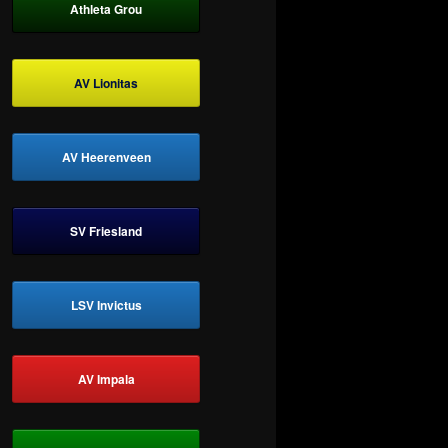
Athleta Grou
AV Lionitas
AV Heerenveen
SV Friesland
LSV Invictus
AV Impala