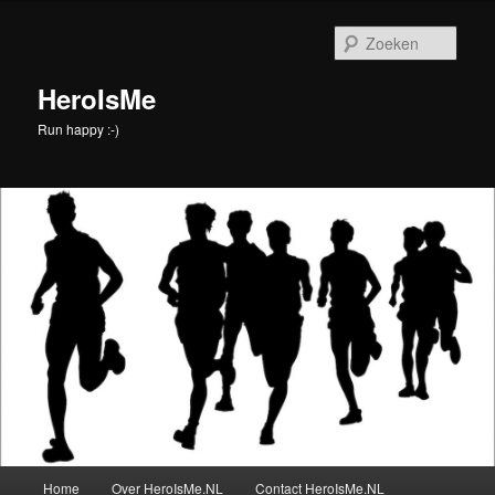
Spring
naar
Zoek
de
primaire
HeroIsMe
inhoud
Run happy :-)
Hoofdmenu
Home
Over HeroIsMe.NL
Contact HeroIsMe.NL