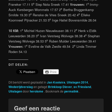
e
e
Franeker 17.11 5
Siep Nota Sneek 17.41
Vrouwen:
1
Immy-
e
Auck Kersbergen Wommels 17.57 2
Bertha Bruggenkamp
e
e
Smilde 19.30 3
Renske de Vries Sneek 20.42 4
Elleke
e
Koornneef Pijnacker 21.53 5
Inge Haitel Bovensmilde 26.04
e
e
10 KM:
1
Michiel Huzen Nieuwleusen 38.11 2
Henk v.Eldik
e
e
Leeuwarden 38.20 3
Ivan Versteeg Wolvega 38.38 4
Stephan
e
Versteeg Wolvega 38.53 5
Ruben Mulder Leeuwarden 39.41
e
e
Vrouwen:
1
Eveline de Valk Zwolle 49.54 2
Linda Timmer
Roden 54.13
DIT DELEN:
Print
Dit bericht werd geplaatst in
Jan Kooistra
,
Uitslagen 2014
,
Wedstrijdverslag
en getagd
Brinkloop Diever
,
sv Friesland
,
Uitslagen
door
heroisme
. Bookmark de
permalink
.
Geef een reactie