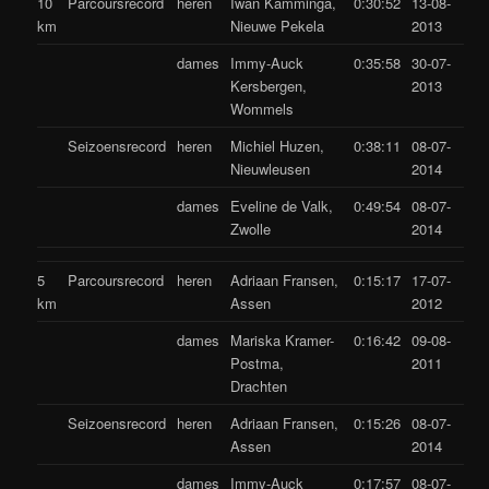
10
Parcoursrecord
heren
Iwan Kamminga,
0:30:52
13-08-
km
Nieuwe Pekela
2013
dames
Immy-Auck
0:35:58
30-07-
Kersbergen,
2013
Wommels
Seizoensrecord
heren
Michiel Huzen,
0:38:11
08-07-
Nieuwleusen
2014
dames
Eveline de Valk,
0:49:54
08-07-
Zwolle
2014
5
Parcoursrecord
heren
Adriaan Fransen,
0:15:17
17-07-
km
Assen
2012
dames
Mariska Kramer-
0:16:42
09-08-
Postma,
2011
Drachten
Seizoensrecord
heren
Adriaan Fransen,
0:15:26
08-07-
Assen
2014
dames
Immy-Auck
0:17:57
08-07-