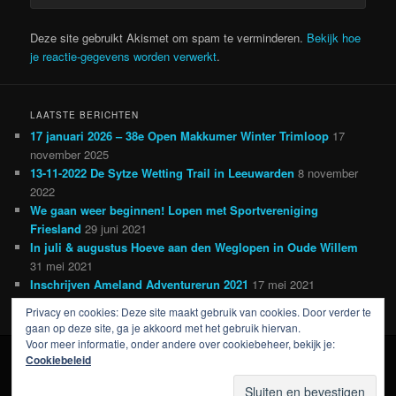
Deze site gebruikt Akismet om spam te verminderen.
Bekijk hoe
je reactie-gegevens worden verwerkt
.
LAATSTE BERICHTEN
17 januari 2026 – 38e Open Makkumer Winter Trimloop
17
november 2025
13-11-2022 De Sytze Wetting Trail in Leeuwarden
8 november
2022
We gaan weer beginnen! Lopen met Sportvereniging
Friesland
29 juni 2021
In juli & augustus Hoeve aan den Weglopen in Oude Willem
31 mei 2021
Inschrijven Ameland Adventurerun 2021
17 mei 2021
Privacy en cookies: Deze site maakt gebruik van cookies. Door verder te
gaan op deze site, ga je akkoord met het gebruik hiervan.
Voor meer informatie, onder andere over cookiebeheer, bekijk je:
Cookiebeleid
Ondersteund door WordPress