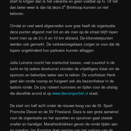
start te krijgen dan is het vakantie en geen voetbal op tv. Of het
e
dan beter weer is dan bij deze 2
Brinkloop kunnen ze niet
beloven.
Omdat er veel werd afgesneden over gras heeft de organisatie
deze punten afgezet met lint en als men op de straat blijft lopen
komt men op de 2½-5 en 10 km afstand. De kilometerpunten
werden ook gemerkt. De verkeersregelaars zorgen er voor dat de
lopers ongehinderd hun parkoers kunnen afleggen
Jelle Luinstra mocht het startschot lossen, veel zuurstof in de
lucht en bij iedere doorkomst stonden de vrijwilligers klaar om de
sponzen en bekertjes water aan te reiken. De voorfietser Henk
gaat één ronde voorop en fungeert ook als bezemfietser in de
laatste ronde. De jury noteert nummers en tijden voor de uitslag
die dezelfde avond al op
www.dieversportief.nl
staat.
De start om half acht onder de nieuwe boog van de St. Sport
Promotie Diever en de SV Friesland. Deze is een grote aanwinst
voor de organisatie en het opzetten en opruimen gaat steeds
sneller en handiger. Marathonklokken geven de ronde tijden aan
en speaker Jan Kooistra doet verslag van het verloop van de