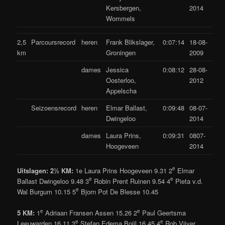
Kersbergen,
2014
Wommels
2,5
Parcoursrecord
heren
Frank Blikslager,
0:07:14
18-08-
km
Groningen
2009
dames
Jessica
0:08:12
28-08-
Oosterloo,
2012
Appelscha
Seizoensrecord
heren
Elmar Ballast,
0:09:48
08-07-
Dwingeloo
2014
dames
Laura Prins,
0:09:31
0807-
Hoogeveen
2014
e
Uitslagen:
2½ KM:
1e Laura Prins Hoogeveen 9.31 2
Elmar
e
e
Ballast Dwingeloo 9.48 3
Robin Prent Ruinen 9.54 4
Pieta v.d.
e
Wal Burgum 10.15 5
Bjorn Pot De Blesse 10.45
e
e
5 KM:
1
Adriaan Fransen Assen 15.26 2
Paul Geertsma
e
e
Leeuwarden 16.11 3
Stefan Edema Boijl 16.45 4
Rob Vijver