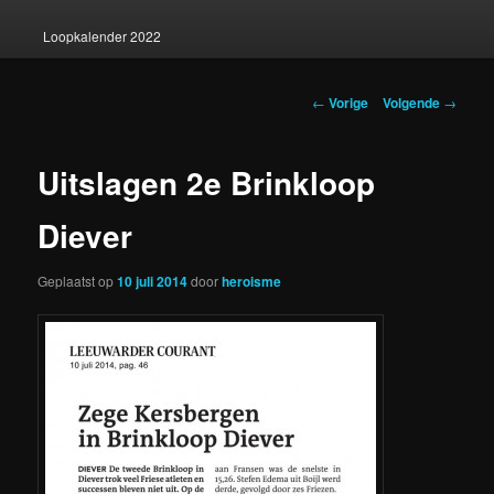
Loopkalender 2022
Berichtnavigatie
←
Vorige
Volgende
→
Uitslagen 2e Brinkloop
Diever
Geplaatst op
10 juli 2014
door
heroisme