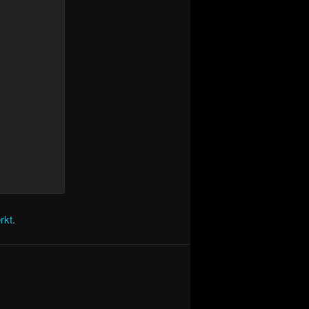
rkt
.