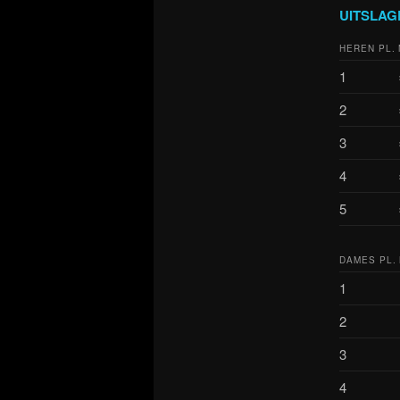
UITSLAG
HEREN PL.
1
2
3
4
5
DAMES PL.
1
2
3
4