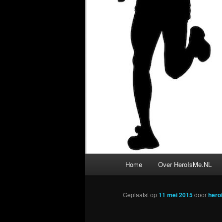
Hoofdmenu
Home
Over HeroIsMe.NL
Geplaatst op
11 mei 2015
door
hero