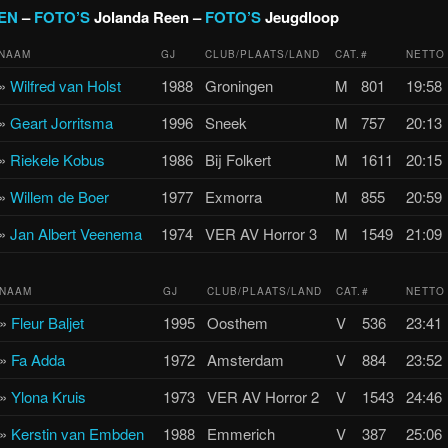
EN
–
FOTO’S
Jolanda Reen –
FOTO’S
Jeugdloop
NAAM
GJ
CLUB/PLAATS/LAND
CAT.
#
NETTO
»
Wilfred van Holst
1988
Groningen
M
801
19:58
»
Geart Jorritsma
1996
Sneek
M
757
20:13
»
Riekele Kobus
1986
Bij Folkert
M
1611
20:15
»
Willem de Boer
1977
Exmorra
M
855
20:59
»
Jan Albert Veenema
1974
VER AV Horror 3
M
1549
21:09
NAAM
GJ
CLUB/PLAATS/LAND
CAT.
#
NETTO
»
Fleur Baljet
1995
Oosthem
V
536
23:41
»
Fa Adda
1972
Amsterdam
V
884
23:52
»
Ylona Kruis
1973
VER AV Horror 2
V
1543
24:46
»
Kerstin van Embden
1988
Emmerich
V
387
25:06