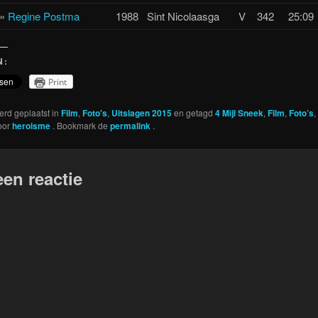
»
Regine Postma
1988
Sint Nicolaasga
V
342
25:09
N:
Print
werd geplaatst in
Film
,
Foto's
,
Uitslagen 2015
en getagd
4 Mijl Sneek
,
Film
,
Foto’s
,
oor
heroisme
. Bookmark de
permalink
.
een reactie