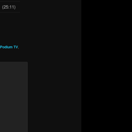
(25:11)
Podium TV
,