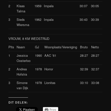
2
Klaas
1959
Impala
30:07
30:05
Talma
3
Sieds
1962
Impala
30:43
30:39
Wiersma
VROUW, 8 KM WEDSTRIJD
Plts
Naam
GJ
Woonplaats/Vereniging
Bruto
Netto
1
Jessica
1990
AAC ’61
28:27
28:27
Oosterloo
2
Andrea
1978
Horror
32:39
32:37
Hofstra
3
Simone
1978
Lionitas
33:10
33:08
van Dijk
DIT DELEN:
Print