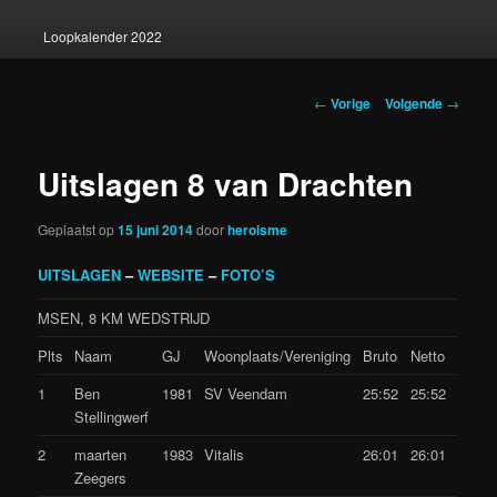
Loopkalender 2022
Berichtnavigatie
←
Vorige
Volgende
→
Uitslagen 8 van Drachten
Geplaatst op
15 juni 2014
door
heroisme
UITSLAGEN
–
WEBSITE
–
FOTO’S
MSEN, 8 KM WEDSTRIJD
Plts
Naam
GJ
Woonplaats/Vereniging
Bruto
Netto
1
Ben
1981
SV Veendam
25:52
25:52
Stellingwerf
2
maarten
1983
Vitalis
26:01
26:01
Zeegers