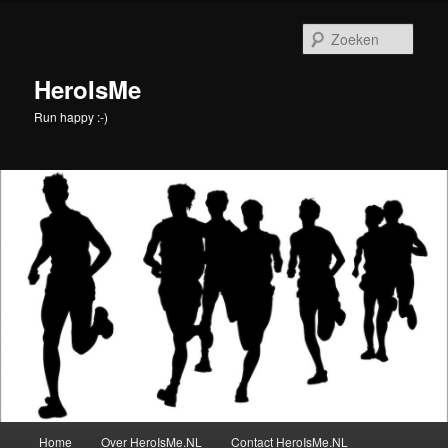
Spring
naar
Zoek
de
primaire
HeroIsMe
inhoud
Run happy :-)
Hoofdmenu
Home
Over HeroIsMe.NL
Contact HeroIsMe.NL