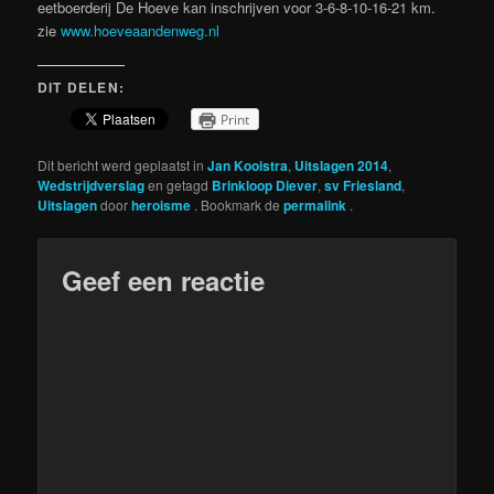
eetboerderij De Hoeve kan inschrijven voor 3-6-8-10-16-21 km.
zie
www.hoeveaandenweg.nl
DIT DELEN:
Print
Dit bericht werd geplaatst in
Jan Kooistra
,
Uitslagen 2014
,
Wedstrijdverslag
en getagd
Brinkloop Diever
,
sv Friesland
,
Uitslagen
door
heroisme
. Bookmark de
permalink
.
Geef een reactie