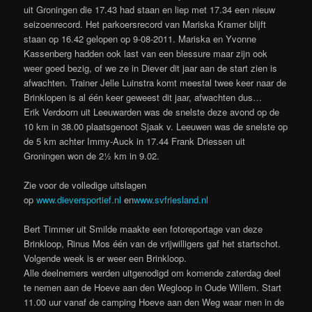
uit Groningen die 17.43 had staan en liep met 17.34 een nieuw
seizoenrecord. Het parkoersrecord van Mariska Kramer blijft
staan op 16.42 gelopen op 9-08-2011. Mariska en Yvonne
Kassenberg hadden ook last van een blessure maar zijn ook
weer goed bezig, of we ze in Diever dit jaar aan de start zien is
afwachten. Trainer Jelle Luinstra komt meestal twee keer naar de
Brinklopen is al één keer geweest dit jaar, afwachten dus…
Erik Verdoorn uit Leeuwarden was de snelste deze avond op de
10 km in 38.00 plaatsgenoot Sjaak v. Leeuwen was de snelste op
de 5 km achter Immy-Auck in 17.44 Frank Driessen uit
Groningen won de 2½ km in 9.02.
Zie voor de volledige uitslagen
op
www.dieversportief.nl
en
www.svfriesland.nl
Bert Timmer uit Smilde maakte een fotoreportage van deze
Brinkloop, Rinus Mos één van de vrijwilligers gaf het startschot.
Volgende week is er weer een Brinkloop.
Alle deelnemers werden uitgenodigd om komende zaterdag deel
te nemen aan de Hoeve aan den Wegloop in Oude Willem. Start
11.00 uur vanaf de camping Hoeve aan den Weg waar men in de