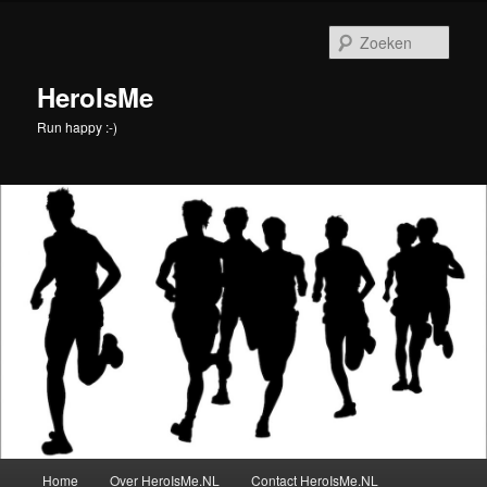
Spring
naar
Zoek
de
primaire
HeroIsMe
inhoud
Run happy :-)
Hoofdmenu
Home
Over HeroIsMe.NL
Contact HeroIsMe.NL