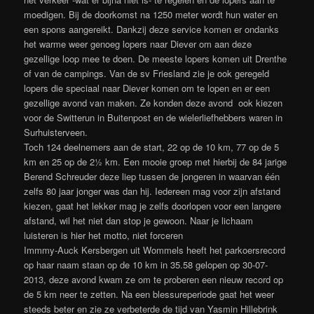
moedigen. Bij de doorkomst na 1250 meter wordt hun water en
een spons aangereikt. Dankzij deze service komen er ondanks
het warme weer genoeg lopers naar Diever om aan deze
gezellige loop mee te doen. De meeste lopers komen uit Drenthe
of van de campings. Van de sv Friesland zie je ook geregeld
lopers die speciaal naar Diever komen om te lopen en er een
gezellige avond van maken. Ze konden deze avond ook kiezen
voor de Switterun in Buitenpost en de wielerliefhebbers waren in
Surhuisterveen.
Toch 124 deelnemers aan de start, 22 op de 10 km, 77 op de 5
km en 25 op de 2½ km. Een mooie groep met hierbij de 84 jarige
Berend Schreuder deze liep tussen de jongeren in waarvan één
zelfs 80 jaar jonger was dan hij. Iedereen mag voor zijn afstand
kiezen, gaat het lekker mag je zelfs doorlopen voor een langere
afstand, wil het niet dan stop je gewoon. Naar je lichaam
luisteren is hier het motto, niet forceren
Immmy-Auck Kersbergen uit Wommels heeft het parkoersrecord
op haar naam staan op de 10 km in 35.58 gelopen op 30-07-
2013, deze avond kwam ze om te proberen een nieuw record op
de 5 km neer te zetten. Na een blessureperiode gaat het weer
steeds beter en zie ze verbeterde de tijd van Yasmin Hillebrink