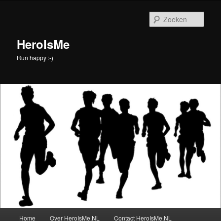
Spring
naar
Zoek
de
primaire
HeroIsMe
inhoud
Run happy :-)
Hoofdmenu
Home
Over HeroIsMe.NL
Contact HeroIsMe.NL