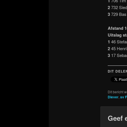
1
706 Tim
2
732 Sied
3
729 Bas 
Afstand 
Uitslag s
1
46 Stefa
2
45 Henri
3
17 Sebas
DIT DELE
Dit bericht 
Diever
,
sv F
Geef 