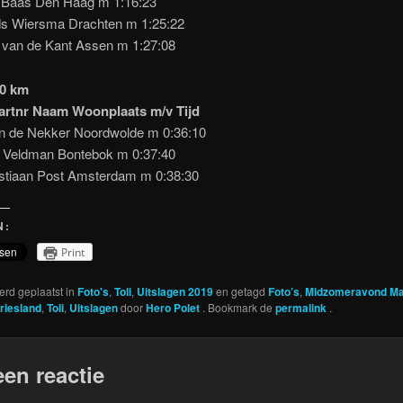
 Baas Den Haag m 1:16:23
s Wiersma Drachten m 1:25:22
van de Kant Assen m 1:27:08
10 km
tartnr Naam Woonplaats m/v Tijd
n de Nekker Noordwolde m 0:36:10
 Veldman Bontebok m 0:37:40
tiaan Post Amsterdam m 0:38:30
N:
Print
werd geplaatst in
Foto's
,
Toli
,
Uitslagen 2019
en getagd
Foto’s
,
Midzomeravond Ma
riesland
,
Toli
,
Uitslagen
door
Hero Polet
. Bookmark de
permalink
.
een reactie