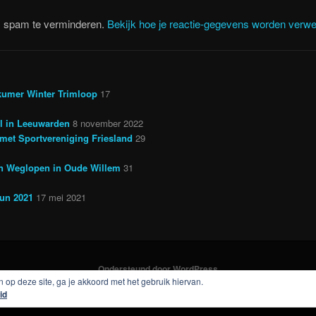
m spam te verminderen.
Bekijk hoe je reactie-gegevens worden verwe
kumer Winter Trimloop
17
il in Leeuwarden
8 november 2022
met Sportvereniging Friesland
29
en Weglopen in Oude Willem
31
run 2021
17 mei 2021
Ondersteund door WordPress
 op deze site, ga je akkoord met het gebruik hiervan.
id