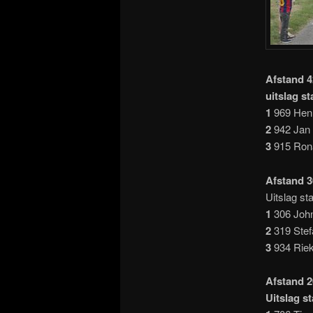
Afstand 4
uitslag s
1
969 Henr
2
942 Jan 
3
915 Rona
Afstand 
Uitslag s
1
306 John
2
319 Stef
3
934 Riek
Afstand 
Uitslag s