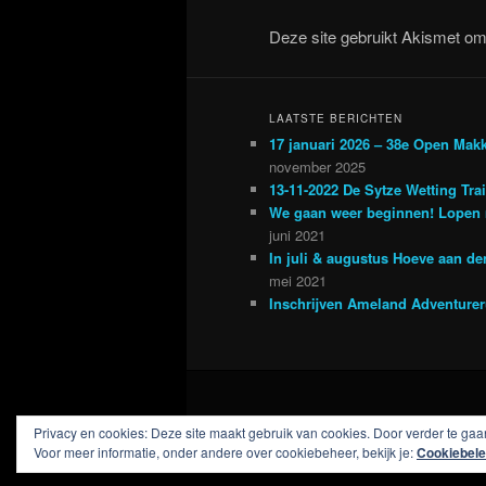
Deze site gebruikt Akismet o
LAATSTE BERICHTEN
17 januari 2026 – 38e Open Mak
november 2025
13-11-2022 De Sytze Wetting Tra
We gaan weer beginnen! Lopen 
juni 2021
In juli & augustus Hoeve aan d
mei 2021
Inschrijven Ameland Adventure
Privacy en cookies: Deze site maakt gebruik van cookies. Door verder te gaan
Voor meer informatie, onder andere over cookiebeheer, bekijk je:
Cookiebele