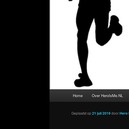
Hoofdmenu
Home
Over HeroIsMe.NL
Geplaatst op
21 juli 2019
door
Hero 