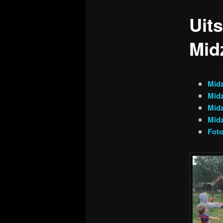
Uits
Mid
Mid
Midz
Midz
Midz
Foto