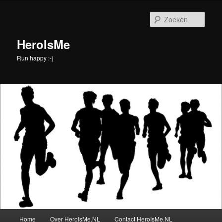
Spring
naar
Zoek
de
primaire
HeroIsMe
inhoud
Run happy :-)
Hoofdmenu
Home
Over HeroIsMe.NL
Contact HeroIsMe.NL