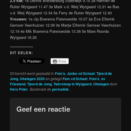
2.5 KM:
1e Dennis Brandenburg Steenwijk 9.15 2e Harmen de
Ruiter Wytgaard 11.47 3e Mark v.d. Weij Wytgaard 12.31 4e Bas
v.d. Weij Wytgaard 12.34 5e Ferry de Ruiter Wytgaard 12.40
Vrouwen:
1e Jip Boerema Paterswolde 10.07 2e Eva Elferink
Gemser Veenhuizen 12.09 3e Marije Elferink Gemser Veenhuizen
12.19 4e Mik Boerema Paterswolde 13.36 5e Mare Roorda
Wytgaard 16.26
DIT DELEN:
Print
Dit bericht werd geplaatst in
Foto's
,
Janke vd Schaaf
,
Tjeerd de
Jong
,
Uitslagen 2020
en getagd
Fam vd Schaaf
,
Foto’s
,
sv
Friesland
,
Tjeerd de Jong
,
Twirreloop in Wytgaard
,
Uitslagen
door
Hero Polet
. Bookmark de
permalink
.
Geef een reactie