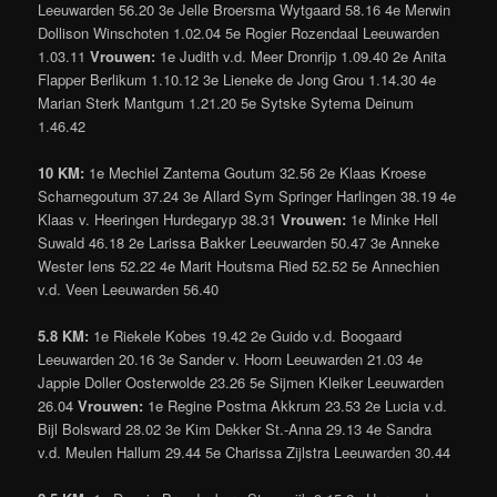
Leeuwarden 56.20 3e Jelle Broersma Wytgaard 58.16 4e Merwin
Dollison Winschoten 1.02.04 5e Rogier Rozendaal Leeuwarden
1.03.11
Vrouwen:
1e Judith v.d. Meer Dronrijp 1.09.40 2e Anita
Flapper Berlikum 1.10.12 3e Lieneke de Jong Grou 1.14.30 4e
Marian Sterk Mantgum 1.21.20 5e Sytske Sytema Deinum
1.46.42
10 KM:
1e Mechiel Zantema Goutum 32.56 2e Klaas Kroese
Scharnegoutum 37.24 3e Allard Sym Springer Harlingen 38.19 4e
Klaas v. Heeringen Hurdegaryp 38.31
Vrouwen:
1e Minke Hell
Suwald 46.18 2e Larissa Bakker Leeuwarden 50.47 3e Anneke
Wester Iens 52.22 4e Marit Houtsma Ried 52.52 5e Annechien
v.d. Veen Leeuwarden 56.40
5.8 KM:
1e Riekele Kobes 19.42 2e Guido v.d. Boogaard
Leeuwarden 20.16 3e Sander v. Hoorn Leeuwarden 21.03 4e
Jappie Doller Oosterwolde 23.26 5e Sijmen Kleiker Leeuwarden
26.04
Vrouwen:
1e Regine Postma Akkrum 23.53 2e Lucia v.d.
Bijl Bolsward 28.02 3e Kim Dekker St.-Anna 29.13 4e Sandra
v.d. Meulen Hallum 29.44 5e Charissa Zijlstra Leeuwarden 30.44