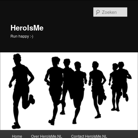
Spring
naar
Zoek
de
primaire
HeroIsMe
inhoud
Run happy :-)
Hoofdmenu
Home
Over HeroIsMe.NL
Contact HeroIsMe.NL