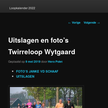
Loopkalender 2022
Berichtnavigatie
←
Vorige
Volgende
→
Uitslagen en foto’s
Twirreloop Wytgaard
Geplaatst op
9 mei 2019
door
Hero Polet
FOTO’S JANKE VD SCHAAF
UITSLAGEN