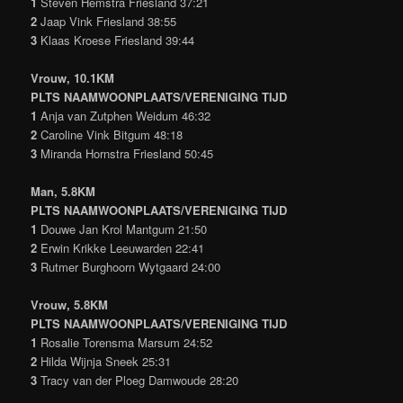
1
Steven Hemstra Friesland 37:21
2
Jaap Vink Friesland 38:55
3
Klaas Kroese Friesland 39:44
Vrouw, 10.1KM
PLTS NAAMWOONPLAATS/VERENIGING TIJD
1
Anja van Zutphen Weidum 46:32
2
Caroline Vink Bitgum 48:18
3
Miranda Hornstra Friesland 50:45
Man, 5.8KM
PLTS NAAMWOONPLAATS/VERENIGING TIJD
1
Douwe Jan Krol Mantgum 21:50
2
Erwin Krikke Leeuwarden 22:41
3
Rutmer Burghoorn Wytgaard 24:00
Vrouw, 5.8KM
PLTS NAAMWOONPLAATS/VERENIGING TIJD
1
Rosalie Torensma Marsum 24:52
2
Hilda Wijnja Sneek 25:31
3
Tracy van der Ploeg Damwoude 28:20