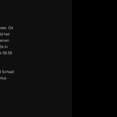
der. Dit
ld het
namen
2e in
e 58.58
vd Schaaf
rtus