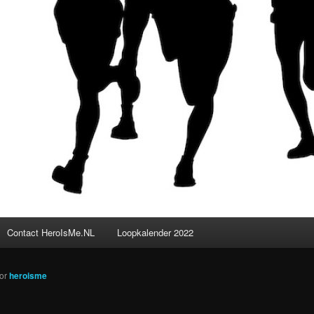
Contact HeroIsMe.NL
Loopkalender 2022
or
heroisme