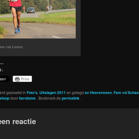
on van Lunzen
N:
Print
werd geplaatst in
Foto's
,
Uitslagen 2011
en getagd
av Heerenveen
,
Fam vd Schaa
eloop
door
heroisme
. Bookmark de
permalink
.
een reactie