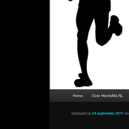
Hoofdmenu
Home
Over HeroIsMe.NL
Geplaatst op
24 september 2011
do