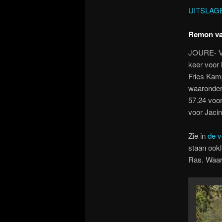
UITSLAG
Remon va
JOURE- Va
keer voor
Fries Kam
waaronder
57.24 voo
voor Jacin
Zie in
de v
staan ookl
Ras. Waar