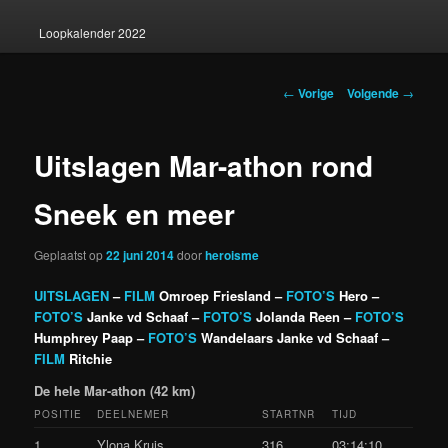
Loopkalender 2022
Berichtnavigatie
←
Vorige
Volgende
→
Uitslagen Mar-athon rond
Sneek en meer
Geplaatst op
22 juni 2014
door
heroisme
UITSLAGEN
–
FILM
Omroep Friesland –
FOTO’S
Hero –
FOTO’S
Janke vd Schaaf –
FOTO’S
Jolanda Reen –
FOTO’S
Humphrey Paap –
FOTO’S
Wandelaars Janke vd Schaaf –
FILM
Ritchie
De hele Mar-athon (42 km)
POSITIE
DEELNEMER
STARTNR
TIJD
1
Ylona Kruis
316
03:14:10