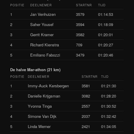
POSITIE
DEELNEMER
STARTNR
TIJD
1
Jan Venhuizen
3579
01:14:53
2
Saher Yousef
3594
01:18:09
3
Gerrit Kramer
3582
01:20:01
4
Richard Kienstra
709
01:20:27
5
Emiliano Fabozzi
3479
01:20:46
De halve Mar-athon (21 km)
POSITIE
DEELNEMER
STARTNR
TIJD
1
Immy-Auck Kersbergen
3581
01:21:30
2
Danielle Krijgsman
3082
01:28:20
3
Yvonna Tinga
2557
01:30:52
4
Simone Van Dijk
2037
01:32:42
5
Linda Werner
2421
01:34:05