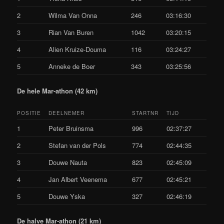
2
Wilma Van Onna
246
03:16:30
3
Rian Van Buren
1042
03:20:15
4
Alien Kruize-Douma
116
03:24:27
5
Anneke de Boer
343
03:25:56
De hele Mar-athon (42 km)
POSITIE
DEELNEMER
STARTNR
TIJD
1
Peter Bruinsma
996
02:37:27
2
Stefan van der Pols
774
02:44:35
3
Douwe Nauta
823
02:45:09
4
Jan Albert Veenema
677
02:45:21
5
Douwe Yska
327
02:46:19
De halve Mar-athon (21 km)