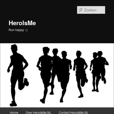
Spring
naar
Zoek
de
primaire
HeroIsMe
inhoud
Run happy :-)
Hoofdmenu
Home
Over HeroIsMe.NL
Contact HeroIsMe.NL