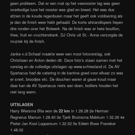
geen probleem. Dat er een mat op het veerooster lag was geen
overbodige luxe het rooster was glad en breed. Het was dus
afzien in de koude regenbuien maar het geeft ook voldoening als
je dan de finish weer hebt gehaald. De korte afstandlopers liepen
drie ronden over het Bolwerk. Na de finish was er hete bouillon,
thee, fruit en vruchtendrank. DJ Chris uit St.- Anna verzorgde de
muziek bij de finish.
Janke v.d.Schaaf maakte weer een mooi fotoverslag, ook
Christiaan en Anton deden dit. Deze foto’s staan samen met het
verslag en de volledige uitslagen op www.svfriesland.nl. De AV
Spartacus had de catering in de kantine goed voor elkaar zo was
er snert, broodjes etc. De douchen waren al gauw koud maar
daar kan de AV Spartacus niets aan doen, boillers houden het
niet lang warm.
UITSLAGEN
Harry Wiersma Blia won de
22 km
in 1.26.28 2e Herman
Regnerus Marrum 1.28.40 3e Tjerk Bruinsma Makkum 1.32.26 4e
Pieter Jan Kooi Loppersum 1.32.52 5e Edwin Boes Franeker
1.48.02