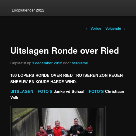
Loopkalender 2022
Berichtnavigatie
←
Vorige
Volgende
→
Uitslagen Ronde over Ried
Geplaatst op
1 december 2012
door
heroisme
180 LOPERS RONDE OVER RIED TROTSEREN ZON REGEN
SNEEUW EN KOUDE HARDE WIND.
UITSLAGEN
–
FOTO’S
Janke vd Schaaf –
FOTO’S
Christiaan
Valk