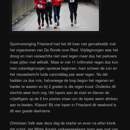
Sportvereniging Friesland had het dit keer niet gemakkelijk met
het organiseren van De Ronde over Ried. Vrijdagmorgen was het
droog en men verwachtte niet veel regen meer dus het parkoers
maar pijlen met witkalk. Maar er viel 11 millimeter regen dus kon
men zaterdagmorgen opnieuw beginnen, toen scheen de zon en
het nieuwsbericht luide vanmiddag pas weer regen. Nu dat
hadden ze dus mis, halverwege de loop begon het regenen en
harder te waaien en bij 2 graden is die regen koud. Ondanks dit
slechte weer toch nog 180 lopers aan de start en bleven de
vrijwilligers op de 5 km posten staan om de lopers warm drinken
aan te bieden. Klasse! Bij vier lopen in Friesland dit weekend is
dit een goede deelname.
Christiaan Valk was deze dag de starter en even na elfen klonk
dat schot, het White Angels verkeerregelaars team was met vier