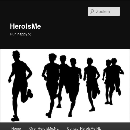
Spring
naar
Zoek
de
primaire
HeroIsMe
inhoud
Run happy :-)
Hoofdmenu
Home
Over HeroIsMe.NL
Contact HeroIsMe.NL