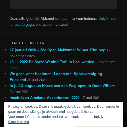
Deze site gebruikt Akismet om spam te verminderen.
Bekijk hoe
je reactie-gegevens worden verwerkt
.
LAATSTE BERICHTEN
17 januari 2026 – 38e Open Makkumer Winter Trimloop
17
november 2025
13-11-2022 De Sytze Wetting Trail in Leeuwarden
8 november
2022
We gaan weer beginnen! Lopen met Sportvereniging
Friesland
29 juni 2021
In juli & augustus Hoeve aan den Weglopen in Oude Willem
31 mei 2021
Inschrijven Ameland Adventurerun 2021
17 mei 2021
Privacy en cookies: Deze site maakt gebruik van cookies. Door verder te
gaan op deze site, ga je akkoord met het gebruik hiervan.
Voor meer informatie, onder andere over cookiebeheer, bekijk je:
Cookiebeleid
Ondersteund door WordPress