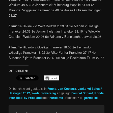
Weidum 49.58 3e Jeannemiek Miltenburg Hoptille 51.59 4e
Miranda Zwiggelaar Lemmer 52.49 5e Josee Gillissen Harlingen
53.27
5 km
: 1e Dikkie v.d.Werf Bolsward 23.01 2e Marten v.Gosliga
Franeker 24.33 3e Jelmer Huisman Franeker 28.16 4e Wiepkje
Castelein Weidum 20.26 5e Adriana v.Bannisseht Jorwert 20.26
4 km:
1e Ricardo v.Gosliga Franeker 18.00 2e Fernando
v.Gosliga Franeker 18.02 3e Afke Punter Franeker 27.47 4e
Susanne Zijlstra Franeker 27.48 5e Aukje Roelofsma Tzum 27.57
DIT DELEN:
Print
Dit bericht werd geplaatst in
Foto's
,
Jan Kooistra
,
Janke vd Schaaf
,
Uitslagen 2012
,
Wedstrijdverslag
en getagd
Fam vd Schaaf
,
Ronde
over Ried
,
sv Friesland
door
heroisme
. Bookmark de
permalink
.