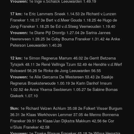
Vrouwen:
1e Inge v.Schaick Leeuwarden 1.49.19
17 km:
1e Eric Lammers Sneek 1.14.53 2e Richard v.Lunzen
Franeker 1.16.37 3e Bert v.d.Meer Gouda 1.18.25 4e Hugo de
Jong Franeker 1.18.25 5e Ed v.d.Steeg Veenwouden 1.19.40
Vrouwen:
1e Diane Pijl Dronrijp 1.27.04 2e Sarina Jannes
Heerenveen 1.28.25 3e Coby Bouma Franeker 1.31.42 4e Anke
Peterson Leeuwarden 1.40.26
12 km:
1e Simon Regnerus Marrum 46.02 2e Gerrit Betzema
Tytsjerk 48.11 3e René Vellinga Tzum 52.49 4e Hendrie v.d.Werf
Bolsward 56.26 5e Rinke de Jong Leeuwarden 56.55
Vrouwen:
1e Alie Gercama De Westereen 53.43 2e Saakje
Regnerus Broeksterwoude 1.00.19 3e Karin Danhof Irnsum
1.02.52 4e Anna Ykema Sexbierum 1.05.27 5e Sabine Bomas
Giekerk 1.07.10
9km:
1e Richard Velzen Achlum 35.08 2e Folkert Visser Burgum
36.31 3e Klaas Werkhoven Lemmer 37.05 4e Menno Bonnema
Franeker 39.51 5e Klaas/Jan Dijkstra Makkum 42.56 6e Cor
v/Sluis Franeker 42.58
Vrouwen:
1e Tineke Blaauw Franeker 45.18 2e Wilma Hemstra