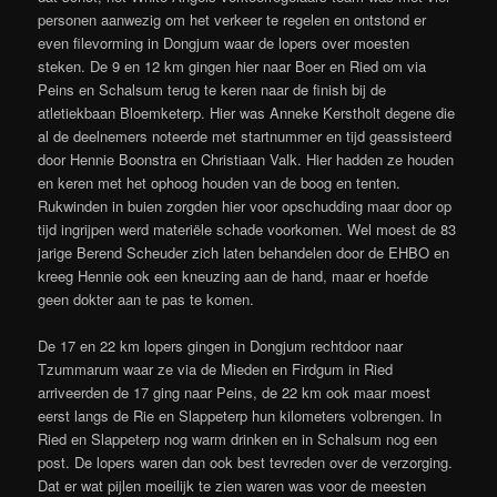
personen aanwezig om het verkeer te regelen en ontstond er
even filevorming in Dongjum waar de lopers over moesten
steken. De 9 en 12 km gingen hier naar Boer en Ried om via
Peins en Schalsum terug te keren naar de finish bij de
atletiekbaan Bloemketerp. Hier was Anneke Kerstholt degene die
al de deelnemers noteerde met startnummer en tijd geassisteerd
door Hennie Boonstra en Christiaan Valk. Hier hadden ze houden
en keren met het ophoog houden van de boog en tenten.
Rukwinden in buien zorgden hier voor opschudding maar door op
tijd ingrijpen werd materiële schade voorkomen. Wel moest de 83
jarige Berend Scheuder zich laten behandelen door de EHBO en
kreeg Hennie ook een kneuzing aan de hand, maar er hoefde
geen dokter aan te pas te komen.
De 17 en 22 km lopers gingen in Dongjum rechtdoor naar
Tzummarum waar ze via de Mieden en Firdgum in Ried
arriveerden de 17 ging naar Peins, de 22 km ook maar moest
eerst langs de Rie en Slappeterp hun kilometers volbrengen. In
Ried en Slappeterp nog warm drinken en in Schalsum nog een
post. De lopers waren dan ook best tevreden over de verzorging.
Dat er wat pijlen moeilijk te zien waren was voor de meesten