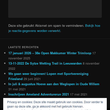
Deze site gebruikt Akismet om spam te verminderen.
Bekijk hoe
je reactie-gegevens worden verwerkt
.
LAATSTE BERICHTEN
17 januari 2026 – 38e Open Makkumer Winter Trimloop
17
november 2025
13-11-2022 De Sytze Wetting Trail in Leeuwarden
8 november
2022
We gaan weer beginnen! Lopen met Sportvereniging
Friesland
29 juni 2021
In juli & augustus Hoeve aan den Weglopen in Oude Willem
31 mei 2021
Inschrijven Ameland Adventurerun 2021
17 mei 2021
Privacy en cookies: Deze site maakt gebruik van cookies. Door verder te
gaan op deze site, ga je akkoord met het gebruik hiervan.