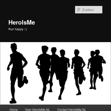
Spring
naar
Zoek
de
primaire
HeroIsMe
inhoud
Run happy :-)
Hoofdmenu
Home
Over HeroIsMe.NL
Contact HeroIsMe.NL