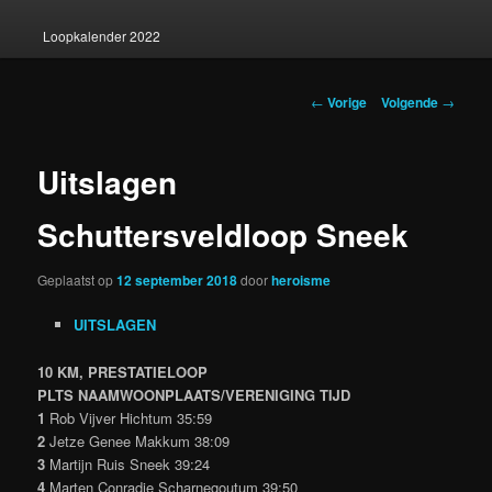
Loopkalender 2022
Berichtnavigatie
←
Vorige
Volgende
→
Uitslagen
Schuttersveldloop Sneek
Geplaatst op
12 september 2018
door
heroisme
UITSLAGEN
10 KM, PRESTATIELOOP
PLTS NAAMWOONPLAATS/VERENIGING TIJD
1
Rob Vijver Hichtum 35:59
2
Jetze Genee Makkum 38:09
3
Martijn Ruis Sneek 39:24
4
Marten Conradie Scharnegoutum 39:50