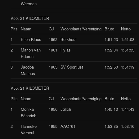
Weerden
V50, 21 KILOMETER
Plts
Naam
GJ
Woonplaats/Vereniging
Bruto
Netto
1
Ellen Klaus
1962
Berkhout
1:51:23
1:51:08
2
Marion van
1961
Hylas
1:52:34
1:51:33
Ederen
3
Jacoba
1965
SV Sportlust
1:52:50
1:51:19
Marinus
V55, 21 KILOMETER
Plts
Naam
GJ
Woonplaats/Vereniging
Bruto
Netto
1
Monika
1956
Jülich
1:45:13
1:44:43
Fähnrich
2
Hanneke
1955
AAC ’61
1:53:35
1:53:16
Verheul