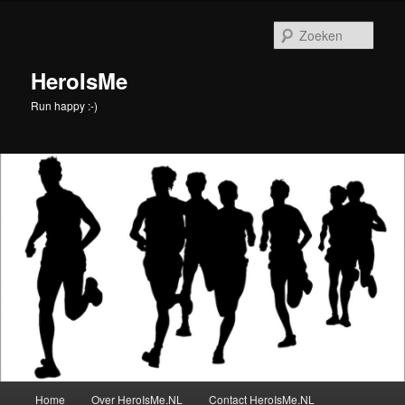
Spring
naar
Zoek
de
primaire
HeroIsMe
inhoud
Run happy :-)
Hoofdmenu
Home
Over HeroIsMe.NL
Contact HeroIsMe.NL