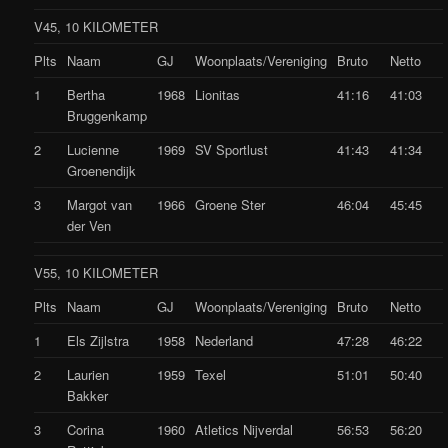
V45, 10 KILOMETER
Plts
Naam
GJ
Woonplaats/Vereniging
Bruto
Netto
1
Bertha
1968
Lionitas
41:16
41:03
Bruggenkamp
2
Lucienne
1969
SV Sportlust
41:43
41:34
Groenendijk
3
Margot van
1966
Groene Ster
46:04
45:45
der Ven
V55, 10 KILOMETER
Plts
Naam
GJ
Woonplaats/Vereniging
Bruto
Netto
1
Els Zijlstra
1958
Nederland
47:28
46:22
2
Laurien
1959
Texel
51:01
50:40
Bakker
3
Corina
1960
Atletics Nijverdal
56:53
56:20