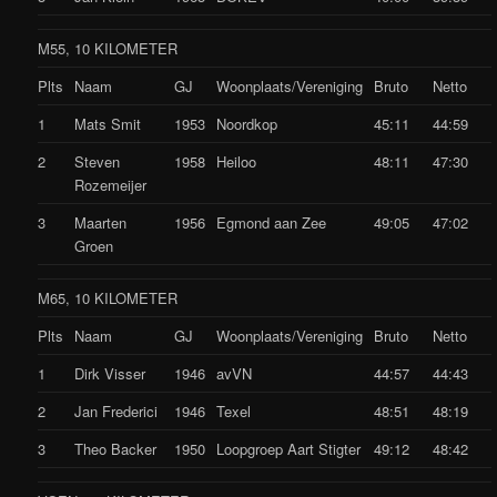
M55, 10 KILOMETER
Plts
Naam
GJ
Woonplaats/Vereniging
Bruto
Netto
1
Mats Smit
1953
Noordkop
45:11
44:59
2
Steven
1958
Heiloo
48:11
47:30
Rozemeijer
3
Maarten
1956
Egmond aan Zee
49:05
47:02
Groen
M65, 10 KILOMETER
Plts
Naam
GJ
Woonplaats/Vereniging
Bruto
Netto
1
Dirk Visser
1946
avVN
44:57
44:43
2
Jan Frederici
1946
Texel
48:51
48:19
3
Theo Backer
1950
Loopgroep Aart Stigter
49:12
48:42