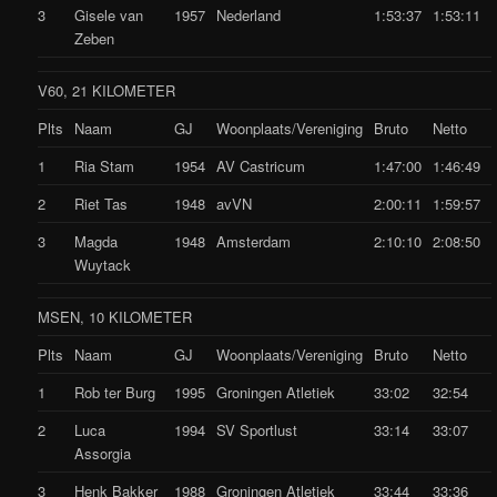
3
Gisele van
1957
Nederland
1:53:37
1:53:11
Zeben
V60, 21 KILOMETER
Plts
Naam
GJ
Woonplaats/Vereniging
Bruto
Netto
1
Ria Stam
1954
AV Castricum
1:47:00
1:46:49
2
Riet Tas
1948
avVN
2:00:11
1:59:57
3
Magda
1948
Amsterdam
2:10:10
2:08:50
Wuytack
MSEN, 10 KILOMETER
Plts
Naam
GJ
Woonplaats/Vereniging
Bruto
Netto
1
Rob ter Burg
1995
Groningen Atletiek
33:02
32:54
2
Luca
1994
SV Sportlust
33:14
33:07
Assorgia
3
Henk Bakker
1988
Groningen Atletiek
33:44
33:36