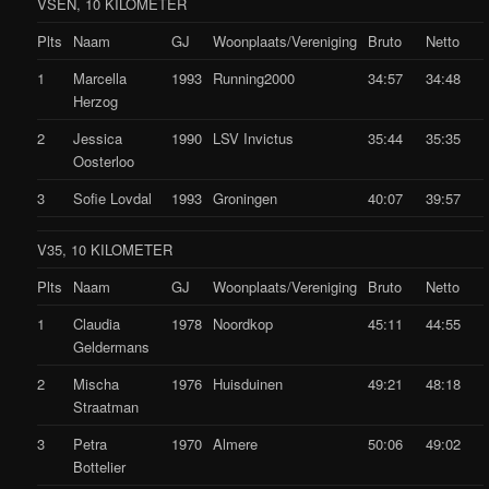
VSEN, 10 KILOMETER
Plts
Naam
GJ
Woonplaats/Vereniging
Bruto
Netto
1
Marcella
1993
Running2000
34:57
34:48
Herzog
2
Jessica
1990
LSV Invictus
35:44
35:35
Oosterloo
3
Sofie Lovdal
1993
Groningen
40:07
39:57
V35, 10 KILOMETER
Plts
Naam
GJ
Woonplaats/Vereniging
Bruto
Netto
1
Claudia
1978
Noordkop
45:11
44:55
Geldermans
2
Mischa
1976
Huisduinen
49:21
48:18
Straatman
3
Petra
1970
Almere
50:06
49:02
Bottelier