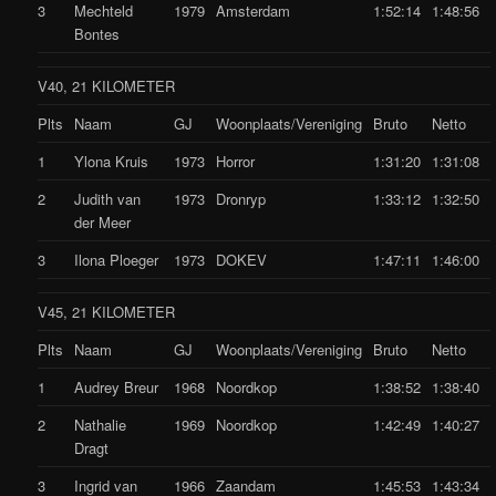
3
Mechteld
1979
Amsterdam
1:52:14
1:48:56
Bontes
V40, 21 KILOMETER
Plts
Naam
GJ
Woonplaats/Vereniging
Bruto
Netto
1
Ylona Kruis
1973
Horror
1:31:20
1:31:08
2
Judith van
1973
Dronryp
1:33:12
1:32:50
der Meer
3
Ilona Ploeger
1973
DOKEV
1:47:11
1:46:00
V45, 21 KILOMETER
Plts
Naam
GJ
Woonplaats/Vereniging
Bruto
Netto
1
Audrey Breur
1968
Noordkop
1:38:52
1:38:40
2
Nathalie
1969
Noordkop
1:42:49
1:40:27
Dragt
3
Ingrid van
1966
Zaandam
1:45:53
1:43:34