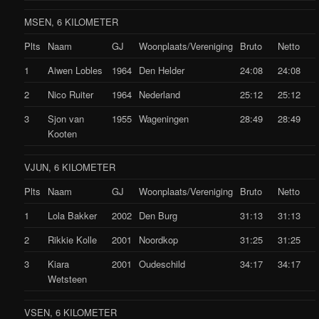
MSEN, 6 KILOMETER
Plts
Naam
GJ
Woonplaats/Vereniging
Bruto
Netto
1
Aiwen Lobles
1964
Den Helder
24:08
24:08
2
Nico Ruiter
1964
Nederland
25:12
25:12
3
Sjon van
1955
Wageningen
28:49
28:49
Kooten
VJUN, 6 KILOMETER
Plts
Naam
GJ
Woonplaats/Vereniging
Bruto
Netto
1
Lola Bakker
2002
Den Burg
31:13
31:13
2
Rikkie Kolle
2001
Noordkop
31:25
31:25
3
Kiara
2001
Oudeschild
34:17
34:17
Wetsteen
VSEN, 6 KILOMETER