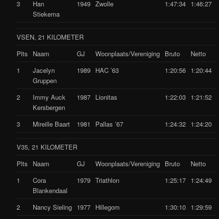
3
Han
1949
Zwolle
1:47:34
1:46:27
Stiekema
VSEN, 21 KILOMETER
Plts
Naam
GJ
Woonplaats/Vereniging
Bruto
Netto
1
Jacelyn
1989
HAC ’63
1:20:56
1:20:44
Gruppen
2
Immy Auck
1987
Lionitas
1:22:03
1:21:52
Kersbergen
3
Mireille Baart
1981
Pallas ’67
1:24:32
1:24:20
V35, 21 KILOMETER
Plts
Naam
GJ
Woonplaats/Vereniging
Bruto
Netto
1
Cora
1979
Triathlon
1:25:17
1:24:49
Blankendaal
2
Nancy Sieling
1977
Hillegom
1:30:10
1:29:59