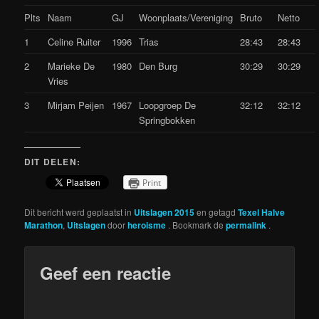
Plts
Naam
GJ
Woonplaats/Vereniging
Bruto
Netto
1
Celine Ruiter
1996
Trias
28:43
28:43
2
Marieke De
1980
Den Burg
30:29
30:29
Vries
3
Mirjam Peijen
1967
Loopgroep De
32:12
32:12
Springbokken
DIT DELEN:
Print
Dit bericht werd geplaatst in
Uitslagen 2015
en getagd
Texel Halve
Marathon
,
Uitslagen
door
heroisme
. Bookmark de
permalink
.
Geef een reactie