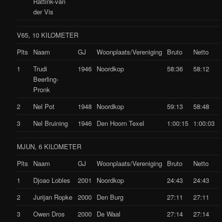
Rattink-van
der Vis
V65, 10 KILOMETER
Plts
Naam
GJ
Woonplaats/Vereniging
Bruto
Netto
1
Trudi
1946
Noordkop
58:36
58:12
Beerling-
Pronk
2
Nel Pot
1948
Noordkop
59:13
58:48
3
Nel Bruining
1946
Den Hoorn Texel
1:00:15
1:00:03
MJUN, 6 KILOMETER
Plts
Naam
GJ
Woonplaats/Vereniging
Bruto
Netto
1
Djoao Lobles
2001
Noordkop
24:43
24:43
2
Jurijan Ropke
2000
Den Burg
27:11
27:11
3
Owen Dros
2000
De Waal
27:14
27:14