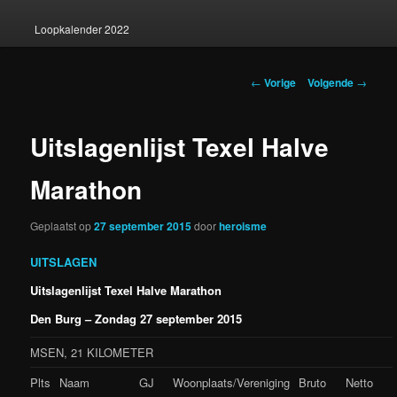
Loopkalender 2022
Berichtnavigatie
←
Vorige
Volgende
→
Uitslagenlijst Texel Halve
Marathon
Geplaatst op
27 september 2015
door
heroisme
UITSLAGEN
Uitslagenlijst Texel Halve Marathon
Den Burg – Zondag 27 september 2015
MSEN, 21 KILOMETER
Plts
Naam
GJ
Woonplaats/Vereniging
Bruto
Netto