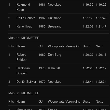
1
Raymond
1981
Noordkop
1:19:30
1:19:22
Koen
2
Philip Scholz
1987
Duitsland
1:21:53
1:21:42
3
Rene Hoep
1985
Breezand
1:22:09
1:21:47
M35, 21 KILOMETER
Plts
Naam
GJ
Woonplaats/Vereniging
Bruto
Netto
1
Robert
1980
Den Burg
1:20:22
1:20:15
Bakker
2
Henk-Jan
1976
Isala ’96
1:22:26
1:22:17
Dorgelo
3
Daniël Spijker
1979
Noordkop
1:22:44
1:22:34
M40, 21 KILOMETER
Plts
Naam
GJ
Woonplaats/Vereniging
Bruto
Netto
1
Mattijs van
1973
Sparta
1:24:55
1:24:44