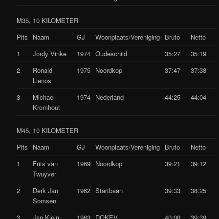
M35, 10 KILOMETER
Plts
Naam
GJ
Woonplaats/Vereniging
Bruto
Netto
1
Jordy Vinke
1974
Oudeschild
35:27
35:19
2
Ronald
1975
Noordkop
37:47
37:38
Lienos
3
Michael
1974
Nederland
44:25
44:04
Kromhout
M45, 10 KILOMETER
Plts
Naam
GJ
Woonplaats/Vereniging
Bruto
Netto
1
Frits van
1969
Noordkop
39:21
39:12
Twuyver
2
Derk Jan
1962
Startbaan
39:33
38:25
Somsen
3
Jan Klein
1963
DOKEV
40:00
39:39