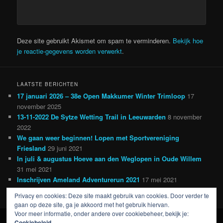
Deze site gebruikt Akismet om spam te verminderen.
Bekijk hoe
je reactie-gegevens worden verwerkt
.
LAATSTE BERICHTEN
17 januari 2026 – 38e Open Makkumer Winter Trimloop
17
november 2025
13-11-2022 De Sytze Wetting Trail in Leeuwarden
8 november
2022
We gaan weer beginnen! Lopen met Sportvereniging
Friesland
29 juni 2021
In juli & augustus Hoeve aan den Weglopen in Oude Willem
31 mei 2021
Inschrijven Ameland Adventurerun 2021
17 mei 2021
Privacy en cookies: Deze site maakt gebruik van cookies. Door verder te
gaan op deze site, ga je akkoord met het gebruik hiervan.
Voor meer informatie, onder andere over cookiebeheer, bekijk je:
Cookiebeleid