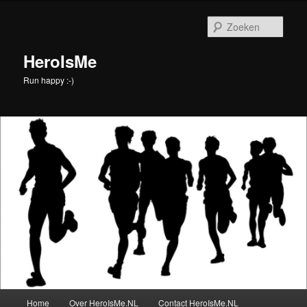
Spring
naar
Zoek
de
primaire
HeroIsMe
inhoud
Run happy :-)
Hoofdmenu
Home
Over HeroIsMe.NL
Contact HeroIsMe.NL