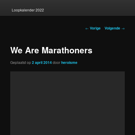
Loopkalender 2022
Berichtnavigatie
←
Vorige
Volgende
→
We Are Marathoners
Geplaatst op
2 april 2014
door
heroisme