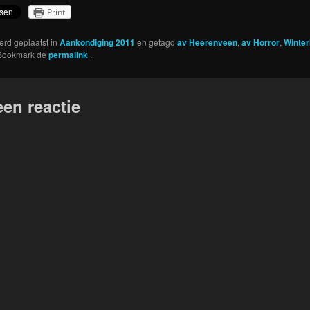
Print
werd geplaatst in
Aankondiging 2011
en getagd
av Heerenveen
,
av Horror
,
Winter
 Bookmark de
permalink
.
een reactie