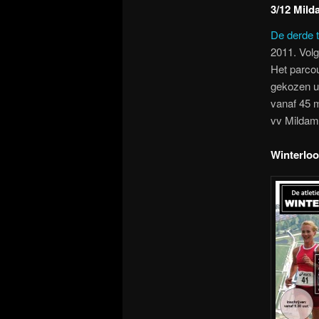
3/12 Mil
De derde t
2011. Volg
Het parco
gekozen ui
vanaf 45 m
vv Mildam
Winterloo