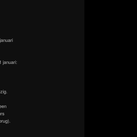
 januari
 januari:
zig.
 een
urs
rug).