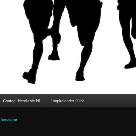
Contact HeroIsMe.NL
Loopkalender 2022
r
heroisme