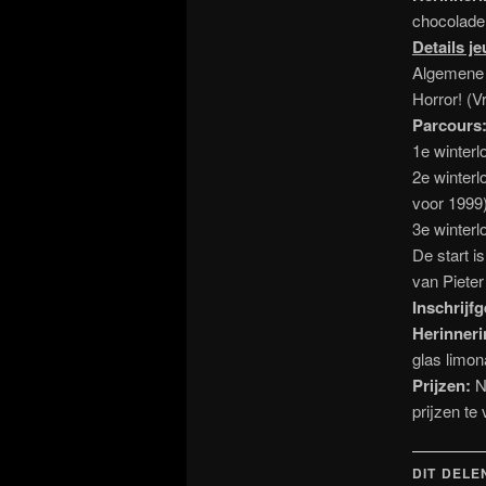
chocoladem
Details j
Algemene o
Horror! (Vr
Parcours
1e winterl
2e winterl
voor 1999)
3e winterl
De start i
van Pieter 
Inschrijf
Herinner
glas limo
Prijzen:
N
prijzen te
DIT DELE