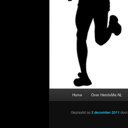
Hoofdmenu
Home
Over HeroIsMe.NL
Geplaatst op
2 december 2011
doo