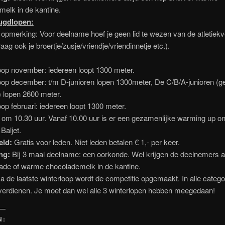
elk in de kantine.
eugdlopen:
pmerking: Voor deelname hoef je geen lid te wezen van de atletiekv
aag ook je broertje/zusje/vriendje/vriendinnetje etc.).
:
oop november: iedereen loopt 1300 meter.
oop december: t/m D-junioren lopen 1300meter, De C/B/A-junioren (g
 lopen 2600 meter.
oop februari: iedereen loopt 1300 meter.
s om 10.30 uur. Vanaf 10.00 uur is er een gezamenlijke warming up on
Baljet.
geld:
Gratis voor leden. Niet leden betalen € 1,- per keer.
ing:
Bij 3 maal deelname: een oorkonde. Wel krijgen de deelnemers al
nade of warme chocolademelk in de kantine.
a de laatste winterloop wordt de competitie opgemaakt. In alle catego
 verdienen. Je moet dan wel alle 3 winterlopen hebben meegedaan!
N: