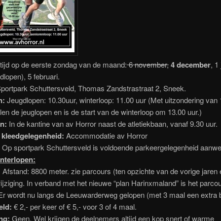
ltijd op de eerste zondag van de maand:
6 november,
4 december
, 1
dlopen), 5 februari.
portpark Schuttersveld, Thomas Zandstrastraat 2, Sneek.
en:
Jeugdlopen: 10.30uur, winterloop: 11.00 uur (Met uitzondering van 1
len de jeuglopen en is de start van de winterloop om 13.00 uur.)
en:
In de kantine van av Horror naast de atletiekbaan, vanaf 9.30 uur.
 kleedgelegenheid:
Accommodatie av Horror
:
Op sportpark Schuttersveld is voldoende parkeergelegenheid aanwe
interlopen:
:
Afstand: 8800 meter. zie parcours (ten opzichte van de vorige jaren
jziging. In verband met het nieuwe “plan Harinxmaland” is het parco
Er wordt nu langs de Leeuwarderweg gelopen (met 3 maal een extra b
geld:
€ 2,- per keer of € 5,- voor 3 of 4 maal.
ing:
Geen. Wel krijgen de deelnemers altijd een kop snert of warme