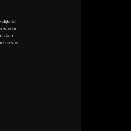
elijkste!
an worden
ven kan
antine van