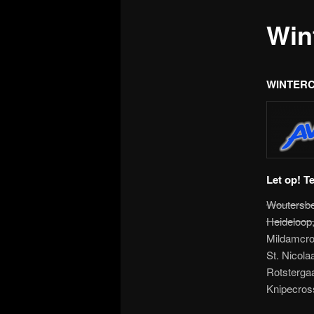
Win
WINTERCO
Let op! T
Woutersbe
Heideloop
Mildamcro
St. Nicola
Rotstergaa
Knipecros