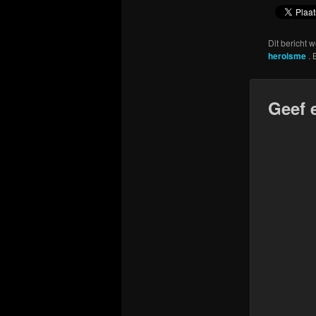
Dit bericht 
heroisme
.
Geef 