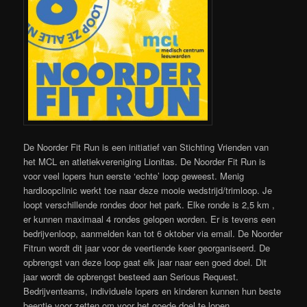
De Noorder Fit Run is een initiatief van Stichting Vrienden van
het MCL en atletiekvereniging Lionitas. De Noorder Fit Run is
voor veel lopers hun eerste ‘echte’ loop geweest. Menig
hardloopclinic werkt toe naar deze mooie wedstrijd/trimloop. Je
loopt verschillende rondes door het park. Elke ronde is 2,5 km ,
er kunnen maximaal 4 rondes gelopen worden. Er is tevens een
bedrijvenloop, aanmelden kan tot 6 oktober via email. De Noorder
Fitrun wordt dit jaar voor de veertiende keer georganiseerd. De
opbrengst van deze loop gaat elk jaar naar een goed doel. Dit
jaar wordt de opbrengst besteed aan Serious Request.
Bedrijventeams, individuele lopers en kinderen kunnen hun beste
beentje voor zetten om voor het goede doel te lopen.