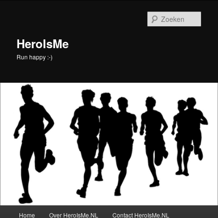
Spring
naar
Zoek
de
primaire
HeroIsMe
inhoud
Run happy :-)
Hoofdmenu
Home
Over HeroIsMe.NL
Contact HeroIsMe.NL