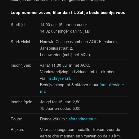
Loop nummer zeven, fitter dan fit. Zet je beste beentje voor.
Starttijd:
14.00 uur 15 jaar en ouder
14:02 uur jonger dan 15 jaar
Start/Finish:
Nordwin College (voorheen AOC Friesland),
Jansoniusstraat 2,
Leeuwarden (nabij het MCL).
Inschrijven:
vanaf 11:30 uur in het AOC.
Voorinschrijving individueel tot 11 oktober
via
inschrijven.nl
.
Bedrijvenloop tot 5 oktober stuur
formulier
via
e-
mail.
Inschrijfgeld:
Jeugd tot 15 jaar: 2,50
15 Jaar en ouder: 5,00
Route:
Ronde 2500m :
afstandmeten.nl
Prijzen:
Voor alle jeugd een medaille. Bekers voor de
eerste drie mannen en vrouwen op de 10 km.