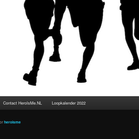
Contact HeroIsMe.NL
Loopkalender 2022
or
heroisme