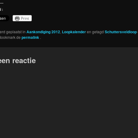
N:
Print
werd geplaatst in
Aankondiging 2012
,
Loopkalender
en getagd
Schuttersveldloop
 Bookmark de
permalink
.
een reactie