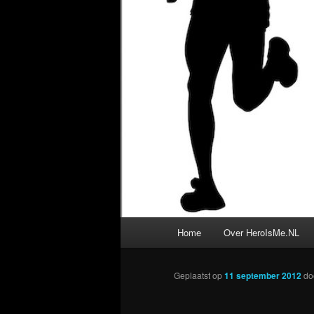
Hoofdmenu
Home
Over HeroIsMe.NL
Geplaatst op
11 september 2012
do